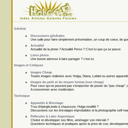
Index
Articles
Galeries
Forums
Général
Discussions générales
Une salle pour faire simplement présentation, un coup de coeur, de gueu
Actualité
Actualité de la photo ? Actualité Perso ? C'est ici que ça se passe.
Liens photo
Une bonne adresse à faire partager ? c'est ici.
Images et Critiques
Images Cheap
Toutes images réalisées avec Holga, Diana, Lubitel ou autres appareil
Images du petit et du moyen format (non cheap)
Pour ceux qui ne peuvent pas s'empecher de poster du "pas cheap" ;o
A consommer avec modération.
Technique
Appareils & Bricolage
Trou d'épingle,boite à chaussure, Holga modifié ?
Discussions sur les bricolages improbables et la photographie self-ma
Pellicules & Labo Argentique
Choisir et développer ses films, aménager son mini-lab ?
Questions techniques et pratiques après la prise de vue; developpement