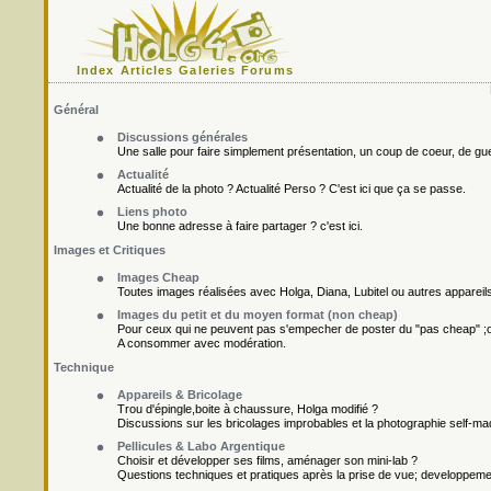
Index
Articles
Galeries
Forums
Général
Discussions générales
Une salle pour faire simplement présentation, un coup de coeur, de gueu
Actualité
Actualité de la photo ? Actualité Perso ? C'est ici que ça se passe.
Liens photo
Une bonne adresse à faire partager ? c'est ici.
Images et Critiques
Images Cheap
Toutes images réalisées avec Holga, Diana, Lubitel ou autres appareil
Images du petit et du moyen format (non cheap)
Pour ceux qui ne peuvent pas s'empecher de poster du "pas cheap" ;o
A consommer avec modération.
Technique
Appareils & Bricolage
Trou d'épingle,boite à chaussure, Holga modifié ?
Discussions sur les bricolages improbables et la photographie self-ma
Pellicules & Labo Argentique
Choisir et développer ses films, aménager son mini-lab ?
Questions techniques et pratiques après la prise de vue; developpement