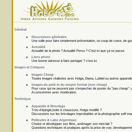
Index
Articles
Galeries
Forums
Général
Discussions générales
Une salle pour faire simplement présentation, un coup de coeur, de gueu
Actualité
Actualité de la photo ? Actualité Perso ? C'est ici que ça se passe.
Liens photo
Une bonne adresse à faire partager ? c'est ici.
Images et Critiques
Images Cheap
Toutes images réalisées avec Holga, Diana, Lubitel ou autres appareil
Images du petit et du moyen format (non cheap)
Pour ceux qui ne peuvent pas s'empecher de poster du "pas cheap" ;o
A consommer avec modération.
Technique
Appareils & Bricolage
Trou d'épingle,boite à chaussure, Holga modifié ?
Discussions sur les bricolages improbables et la photographie self-ma
Pellicules & Labo Argentique
Choisir et développer ses films, aménager son mini-lab ?
Questions techniques et pratiques après la prise de vue; developpement