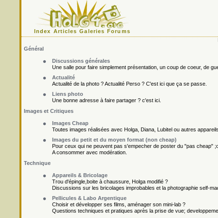
Index
Articles
Galeries
Forums
Général
Discussions générales
Une salle pour faire simplement présentation, un coup de coeur, de gueu
Actualité
Actualité de la photo ? Actualité Perso ? C'est ici que ça se passe.
Liens photo
Une bonne adresse à faire partager ? c'est ici.
Images et Critiques
Images Cheap
Toutes images réalisées avec Holga, Diana, Lubitel ou autres appareil
Images du petit et du moyen format (non cheap)
Pour ceux qui ne peuvent pas s'empecher de poster du "pas cheap" ;o
A consommer avec modération.
Technique
Appareils & Bricolage
Trou d'épingle,boite à chaussure, Holga modifié ?
Discussions sur les bricolages improbables et la photographie self-ma
Pellicules & Labo Argentique
Choisir et développer ses films, aménager son mini-lab ?
Questions techniques et pratiques après la prise de vue; developpement