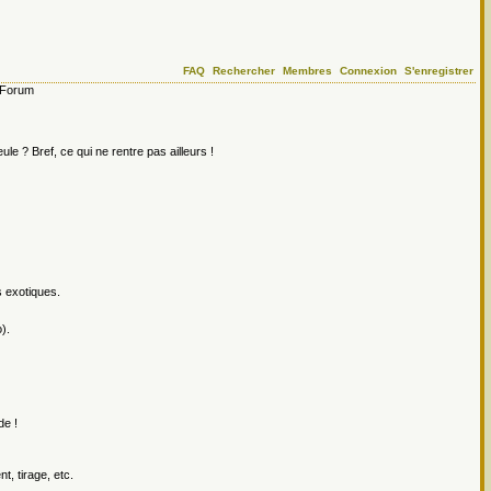
FAQ
Rechercher
Membres
Connexion
S'enregistrer
Forum
le ? Bref, ce qui ne rentre pas ailleurs !
s exotiques.
).
de !
, tirage, etc.