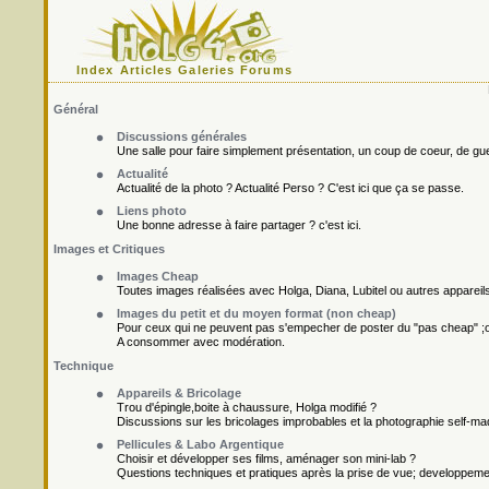
Index
Articles
Galeries
Forums
Général
Discussions générales
Une salle pour faire simplement présentation, un coup de coeur, de gueu
Actualité
Actualité de la photo ? Actualité Perso ? C'est ici que ça se passe.
Liens photo
Une bonne adresse à faire partager ? c'est ici.
Images et Critiques
Images Cheap
Toutes images réalisées avec Holga, Diana, Lubitel ou autres appareil
Images du petit et du moyen format (non cheap)
Pour ceux qui ne peuvent pas s'empecher de poster du "pas cheap" ;o
A consommer avec modération.
Technique
Appareils & Bricolage
Trou d'épingle,boite à chaussure, Holga modifié ?
Discussions sur les bricolages improbables et la photographie self-ma
Pellicules & Labo Argentique
Choisir et développer ses films, aménager son mini-lab ?
Questions techniques et pratiques après la prise de vue; developpement