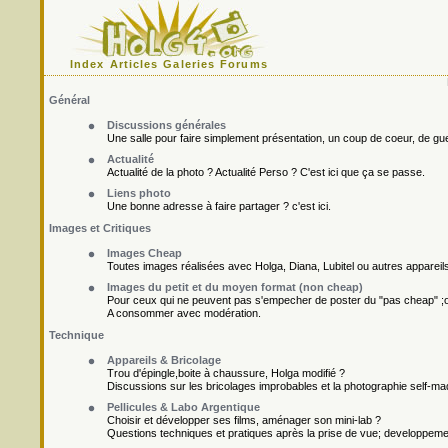
Index
Articles
Galeries
Forums
Général
Discussions générales
Une salle pour faire simplement présentation, un coup de coeur, de gueu
Actualité
Actualité de la photo ? Actualité Perso ? C'est ici que ça se passe.
Liens photo
Une bonne adresse à faire partager ? c'est ici.
Images et Critiques
Images Cheap
Toutes images réalisées avec Holga, Diana, Lubitel ou autres appareil
Images du petit et du moyen format (non cheap)
Pour ceux qui ne peuvent pas s'empecher de poster du "pas cheap" ;o
A consommer avec modération.
Technique
Appareils & Bricolage
Trou d'épingle,boite à chaussure, Holga modifié ?
Discussions sur les bricolages improbables et la photographie self-ma
Pellicules & Labo Argentique
Choisir et développer ses films, aménager son mini-lab ?
Questions techniques et pratiques après la prise de vue; developpement