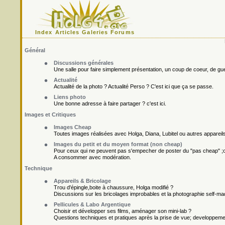
Index
Articles
Galeries
Forums
Général
Discussions générales
Une salle pour faire simplement présentation, un coup de coeur, de gueu
Actualité
Actualité de la photo ? Actualité Perso ? C'est ici que ça se passe.
Liens photo
Une bonne adresse à faire partager ? c'est ici.
Images et Critiques
Images Cheap
Toutes images réalisées avec Holga, Diana, Lubitel ou autres appareil
Images du petit et du moyen format (non cheap)
Pour ceux qui ne peuvent pas s'empecher de poster du "pas cheap" ;o
A consommer avec modération.
Technique
Appareils & Bricolage
Trou d'épingle,boite à chaussure, Holga modifié ?
Discussions sur les bricolages improbables et la photographie self-ma
Pellicules & Labo Argentique
Choisir et développer ses films, aménager son mini-lab ?
Questions techniques et pratiques après la prise de vue; developpement