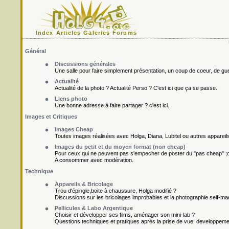
Index
Articles
Galeries
Forums
Général
Discussions générales
Une salle pour faire simplement présentation, un coup de coeur, de gueu
Actualité
Actualité de la photo ? Actualité Perso ? C'est ici que ça se passe.
Liens photo
Une bonne adresse à faire partager ? c'est ici.
Images et Critiques
Images Cheap
Toutes images réalisées avec Holga, Diana, Lubitel ou autres appareil
Images du petit et du moyen format (non cheap)
Pour ceux qui ne peuvent pas s'empecher de poster du "pas cheap" ;o
A consommer avec modération.
Technique
Appareils & Bricolage
Trou d'épingle,boite à chaussure, Holga modifié ?
Discussions sur les bricolages improbables et la photographie self-ma
Pellicules & Labo Argentique
Choisir et développer ses films, aménager son mini-lab ?
Questions techniques et pratiques après la prise de vue; developpement