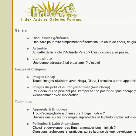
Index
Articles
Galeries
Forums
Général
Discussions générales
Une salle pour faire simplement présentation, un coup de coeur, de gueu
Actualité
Actualité de la photo ? Actualité Perso ? C'est ici que ça se passe.
Liens photo
Une bonne adresse à faire partager ? c'est ici.
Images et Critiques
Images Cheap
Toutes images réalisées avec Holga, Diana, Lubitel ou autres appareil
Images du petit et du moyen format (non cheap)
Pour ceux qui ne peuvent pas s'empecher de poster du "pas cheap" ;o
A consommer avec modération.
Technique
Appareils & Bricolage
Trou d'épingle,boite à chaussure, Holga modifié ?
Discussions sur les bricolages improbables et la photographie self-ma
Pellicules & Labo Argentique
Choisir et développer ses films, aménager son mini-lab ?
Questions techniques et pratiques après la prise de vue; developpement