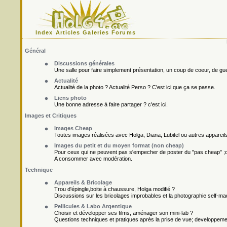
Index
Articles
Galeries
Forums
Général
Discussions générales
Une salle pour faire simplement présentation, un coup de coeur, de gueu
Actualité
Actualité de la photo ? Actualité Perso ? C'est ici que ça se passe.
Liens photo
Une bonne adresse à faire partager ? c'est ici.
Images et Critiques
Images Cheap
Toutes images réalisées avec Holga, Diana, Lubitel ou autres appareil
Images du petit et du moyen format (non cheap)
Pour ceux qui ne peuvent pas s'empecher de poster du "pas cheap" ;o
A consommer avec modération.
Technique
Appareils & Bricolage
Trou d'épingle,boite à chaussure, Holga modifié ?
Discussions sur les bricolages improbables et la photographie self-ma
Pellicules & Labo Argentique
Choisir et développer ses films, aménager son mini-lab ?
Questions techniques et pratiques après la prise de vue; developpement