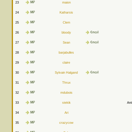
23
maion
24
Katharsis
25
Clem
26
bloody
27
Sean
28
barjabulles
29
claire
30
Sylvain Halgand
31
Thrux
32
mdubois
33
stekik
Ant
34
Ari
35
crazycow