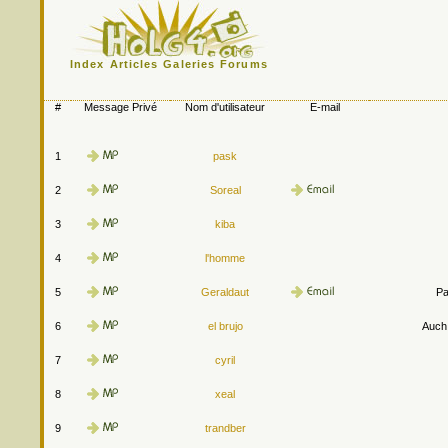
Index
Articles
Galeries
Forums
#
Message Privé
Nom d'utilisateur
E-mail
1
pask
2
Soreal
3
kiba
4
l'homme
5
Geraldaut
Pa
6
el brujo
Auch.
7
cyril
8
xeal
9
trandber