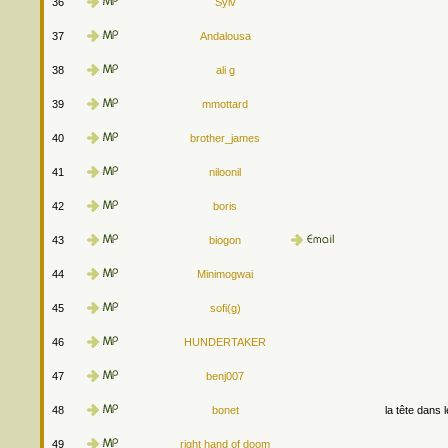
36
Sylv
37
Andalousa
38
ali g
39
mmottard
40
brother_james
41
niloonil
42
boris
43
biogon
44
Minimogwai
45
sofi(g)
46
HUNDERTAKER
47
benj007
48
bonet
la tête dans 
49
right hand of doom