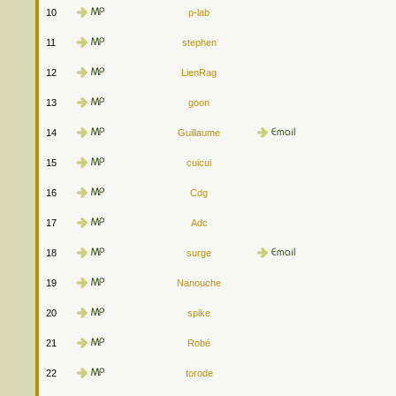
10
p-lab
11
stephen
12
LienRag
13
goon
14
Guillaume
15
cuicui
16
Cdg
17
Adc
18
surge
19
Nanouche
20
spike
21
Robé
22
torode