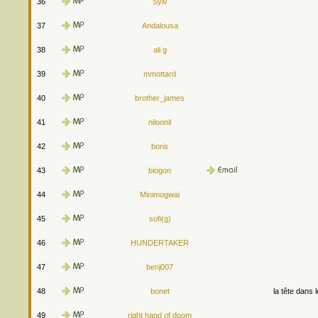
36
Sylv
37
Andalousa
38
ali g
39
mmottard
40
brother_james
41
niloonil
42
boris
43
biogon
44
Minimogwai
45
sofi(g)
46
HUNDERTAKER
47
benj007
48
bonet
la tête dans 
49
right hand of doom