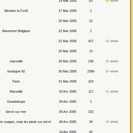
14 Mar 2005
63
Meudon la Forêt
17 Mar 2005
1
20 Mar 2005
12
Waremme Belgique
22 Mar 2005
1
22 Mar 2005
427
25 Mar 2005
13
marseille
29 Mar 2005
236
boulogne 92
30 Mar 2005
2366
Paris
31 Mar 2005
224
Marseille
03 Avr 2005
117
Gwadeloupe
04 Avr 2005
1
berck sur mer
05 Avr 2005
322
les nuages, mais les pieds sur terre!
06 Avr 2005
34
10 Avr 2005
42