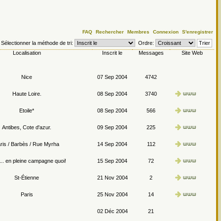
FAQ
Rechercher
Membres
Connexion
S'enregistrer
Sélectionner la méthode de tri:
Ordre:
Localisation
Inscrit le
Messages
Site Web
Nice
07 Sep 2004
4742
Haute Loire.
08 Sep 2004
3740
Etoile*
08 Sep 2004
566
Antibes, Cote d'azur.
09 Sep 2004
225
ris / Barbès / Rue Myrha
14 Sep 2004
112
.. en pleine campagne quoi!
15 Sep 2004
72
St-Étienne
21 Nov 2004
2
Paris
25 Nov 2004
14
02 Déc 2004
21