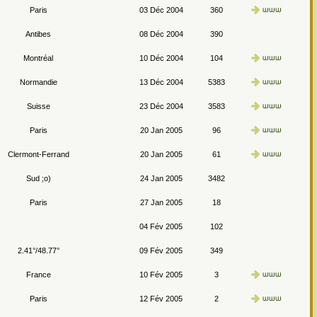
Paris
03 Déc 2004
360
Antibes
08 Déc 2004
390
Montréal
10 Déc 2004
104
Normandie
13 Déc 2004
5383
Suisse
23 Déc 2004
3583
Paris
20 Jan 2005
96
Clermont-Ferrand
20 Jan 2005
61
Sud ;o)
24 Jan 2005
3482
Paris
27 Jan 2005
18
04 Fév 2005
102
2.41°/48.77°
09 Fév 2005
349
France
10 Fév 2005
3
Paris
12 Fév 2005
2