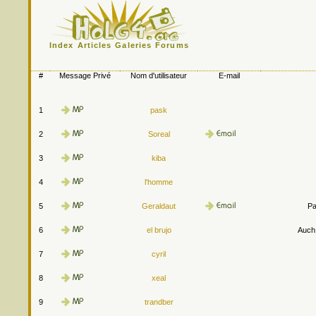
Index
Articles
Galeries
Forums
#
Message Privé
Nom d'utilisateur
E-mail
1
pask
2
Soreal
3
kiba
4
l'homme
5
Geraldaut
Pa
6
el brujo
Auch.
7
cyril
8
xeal
9
trandber