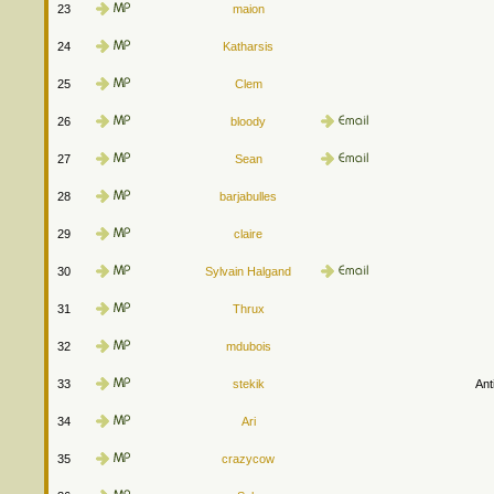
23
maion
24
Katharsis
25
Clem
26
bloody
27
Sean
28
barjabulles
29
claire
30
Sylvain Halgand
31
Thrux
32
mdubois
33
stekik
Ant
34
Ari
35
crazycow