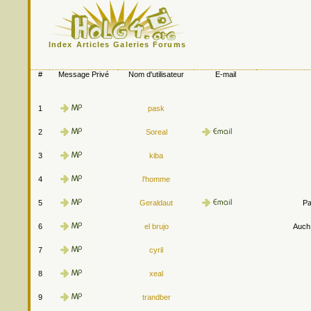
Index
Articles
Galeries
Forums
#
Message Privé
Nom d'utilisateur
E-mail
1
pask
2
Soreal
3
kiba
4
l'homme
5
Geraldaut
Pa
6
el brujo
Auch.
7
cyril
8
xeal
9
trandber