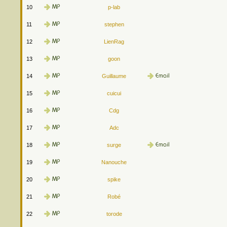
10
p-lab
11
stephen
12
LienRag
13
goon
14
Guillaume
15
cuicui
16
Cdg
17
Adc
18
surge
19
Nanouche
20
spike
21
Robé
22
torode