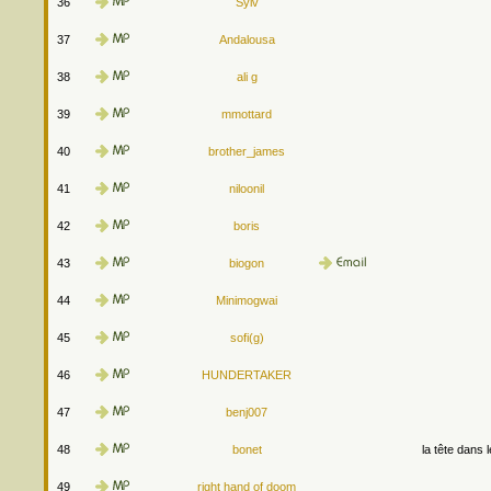
36
Sylv
37
Andalousa
38
ali g
39
mmottard
40
brother_james
41
niloonil
42
boris
43
biogon
44
Minimogwai
45
sofi(g)
46
HUNDERTAKER
47
benj007
48
bonet
la tête dans 
49
right hand of doom