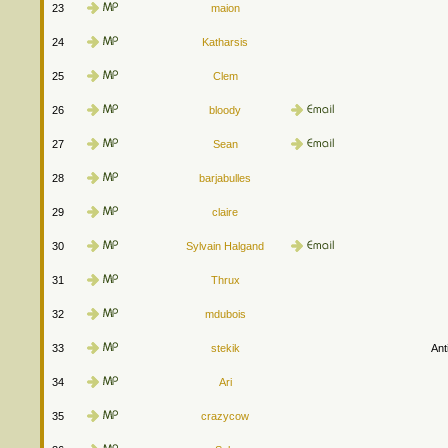
23
maion
24
Katharsis
25
Clem
26
bloody
27
Sean
28
barjabulles
29
claire
30
Sylvain Halgand
31
Thrux
32
mdubois
33
stekik
Ant
34
Ari
35
crazycow