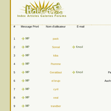
Index
Articles
Galeries
Forums
#
Message Privé
Nom d'utilisateur
E-mail
1
pask
2
Soreal
3
kiba
4
l'homme
5
Geraldaut
Pa
6
el brujo
Auch.
7
cyril
8
xeal
9
trandber