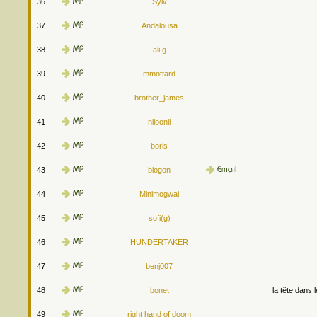
36
Sylv
37
Andalousa
38
ali g
39
mmottard
40
brother_james
41
niloonil
42
boris
43
biogon
44
Minimogwai
45
sofi(g)
46
HUNDERTAKER
47
benj007
48
bonet
la tête dans 
49
right hand of doom