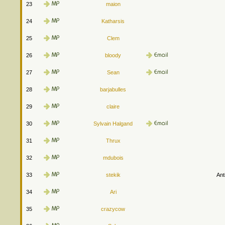
23
maion
24
Katharsis
25
Clem
26
bloody
27
Sean
28
barjabulles
29
claire
30
Sylvain Halgand
31
Thrux
32
mdubois
33
stekik
Ant
34
Ari
35
crazycow