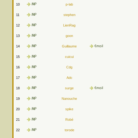
10
p-lab
11
stephen
12
LienRag
13
goon
14
Guillaume
15
cuicui
16
Cdg
17
Adc
18
surge
19
Nanouche
20
spike
21
Robé
22
torode