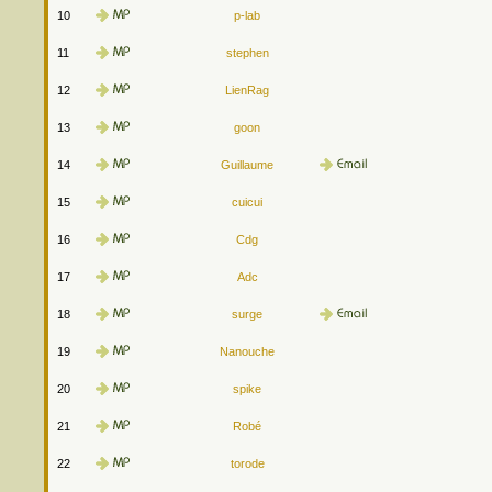
10
p-lab
11
stephen
12
LienRag
13
goon
14
Guillaume
15
cuicui
16
Cdg
17
Adc
18
surge
19
Nanouche
20
spike
21
Robé
22
torode