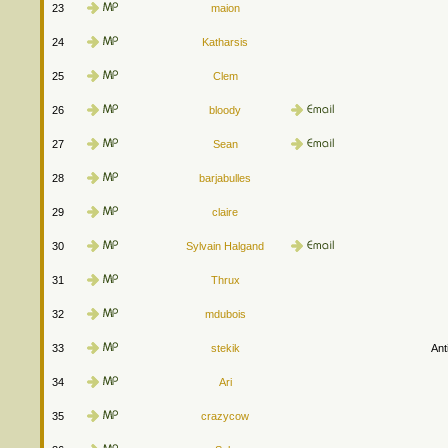
23
maion
24
Katharsis
25
Clem
26
bloody
27
Sean
28
barjabulles
29
claire
30
Sylvain Halgand
31
Thrux
32
mdubois
33
stekik
Ant
34
Ari
35
crazycow