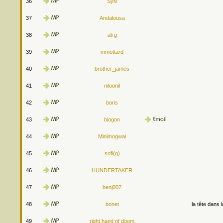
36
Sylv
37
Andalousa
38
ali g
39
mmottard
40
brother_james
41
niloonil
42
boris
43
biogon
44
Minimogwai
45
sofi(g)
46
HUNDERTAKER
47
benj007
48
bonet
la tête dans 
49
right hand of doom