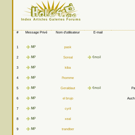
Index
Articles
Galeries
Forums
#
Message Privé
Nom d'utilisateur
E-mail
1
pask
2
Soreal
3
kiba
4
l'homme
5
Geraldaut
Pa
6
el brujo
Auch.
7
cyril
8
xeal
9
trandber