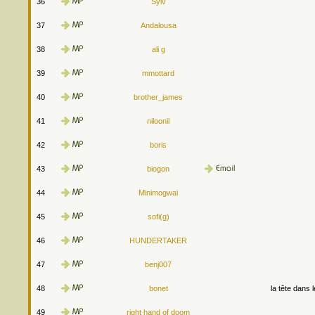
36
Sylv
37
Andalousa
38
ali g
39
mmottard
40
brother_james
41
niloonil
42
boris
43
biogon
44
Minimogwai
45
sofi(g)
46
HUNDERTAKER
47
benj007
48
bonet
la tête dans 
49
right hand of doom