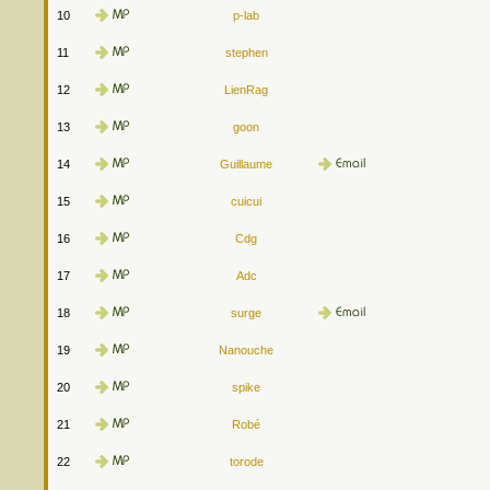
10
p-lab
11
stephen
12
LienRag
13
goon
14
Guillaume
15
cuicui
16
Cdg
17
Adc
18
surge
19
Nanouche
20
spike
21
Robé
22
torode