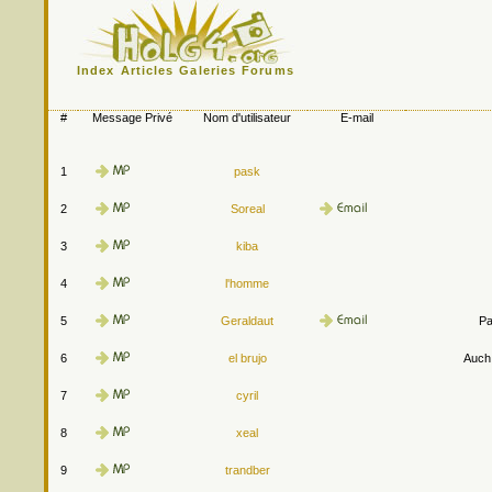
Index
Articles
Galeries
Forums
#
Message Privé
Nom d'utilisateur
E-mail
1
pask
2
Soreal
3
kiba
4
l'homme
5
Geraldaut
Pa
6
el brujo
Auch.
7
cyril
8
xeal
9
trandber