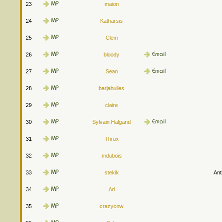
23
maion
24
Katharsis
25
Clem
26
bloody
27
Sean
28
barjabulles
29
claire
30
Sylvain Halgand
31
Thrux
32
mdubois
33
stekik
Ant
34
Ari
35
crazycow