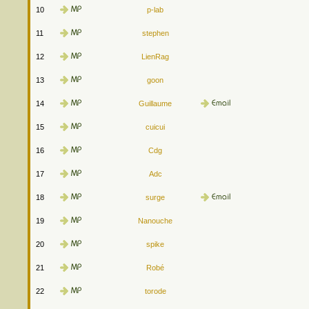
10
p-lab
11
stephen
12
LienRag
13
goon
14
Guillaume
15
cuicui
16
Cdg
17
Adc
18
surge
19
Nanouche
20
spike
21
Robé
22
torode