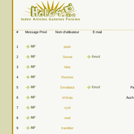
Index
Articles
Galeries
Forums
#
Message Privé
Nom d'utilisateur
E-mail
1
pask
2
Soreal
3
kiba
4
l'homme
5
Geraldaut
Pa
6
el brujo
Auch.
7
cyril
8
xeal
9
trandber