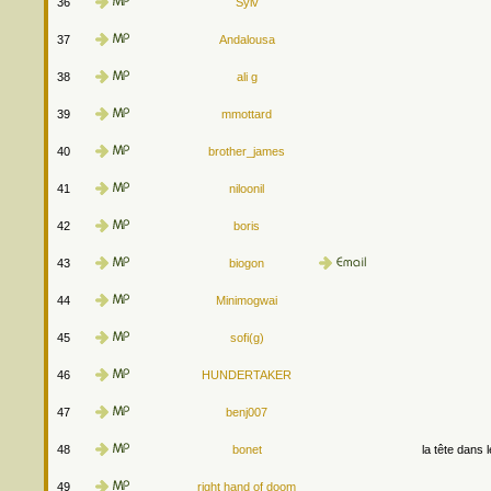
36
Sylv
37
Andalousa
38
ali g
39
mmottard
40
brother_james
41
niloonil
42
boris
43
biogon
44
Minimogwai
45
sofi(g)
46
HUNDERTAKER
47
benj007
48
bonet
la tête dans 
49
right hand of doom