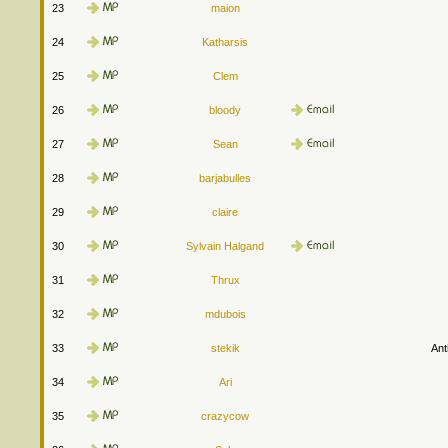
23
maion
24
Katharsis
25
Clem
26
bloody
27
Sean
28
barjabulles
29
claire
30
Sylvain Halgand
31
Thrux
32
mdubois
33
stekik
Ant
34
Ari
35
crazycow