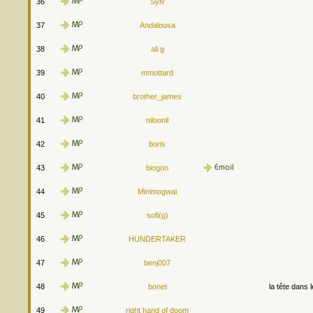
36
Sylv
37
Andalousa
38
ali g
39
mmottard
40
brother_james
41
niloonil
42
boris
43
biogon
44
Minimogwai
45
sofi(g)
46
HUNDERTAKER
47
benj007
48
bonet
la tête dans 
49
right hand of doom