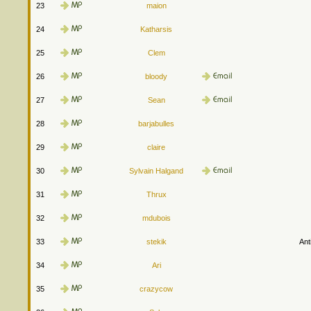
23
maion
24
Katharsis
25
Clem
26
bloody
27
Sean
28
barjabulles
29
claire
30
Sylvain Halgand
31
Thrux
32
mdubois
33
stekik
Ant
34
Ari
35
crazycow