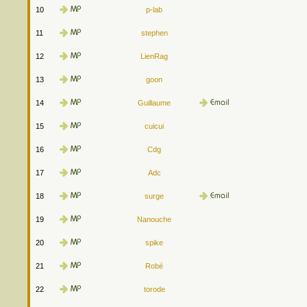
10
p-lab
11
stephen
12
LienRag
13
goon
14
Guillaume
15
cuicui
16
Cdg
17
Adc
18
surge
19
Nanouche
20
spike
21
Robé
22
torode