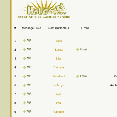
Index
Articles
Galeries
Forums
#
Message Privé
Nom d'utilisateur
E-mail
1
pask
2
Soreal
3
kiba
4
l'homme
5
Geraldaut
Pa
6
el brujo
Auch.
7
cyril
8
xeal
9
trandber