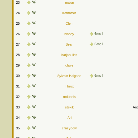
23
maion
24
Katharsis
25
Clem
26
bloody
27
Sean
28
barjabulles
29
claire
30
Sylvain Halgand
31
Thrux
32
mdubois
33
stekik
Ant
34
Ari
35
crazycow