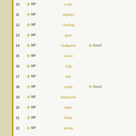
10
p-lab
11
stephen
12
LienRag
13
goon
14
Guillaume
15
cuicui
16
Cdg
17
Adc
18
surge
19
Nanouche
20
spike
21
Robé
22
torode