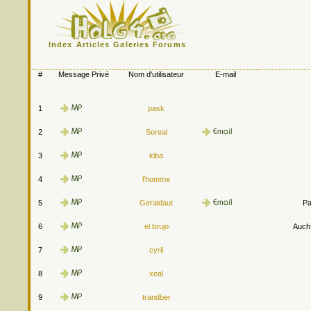
Index
Articles
Galeries
Forums
#
Message Privé
Nom d'utilisateur
E-mail
1
pask
2
Soreal
3
kiba
4
l'homme
5
Geraldaut
Pa
6
el brujo
Auch.
7
cyril
8
xeal
9
trandber