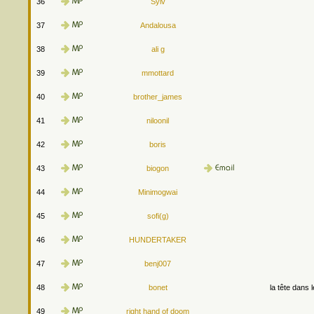
36
Sylv
37
Andalousa
38
ali g
39
mmottard
40
brother_james
41
niloonil
42
boris
43
biogon
44
Minimogwai
45
sofi(g)
46
HUNDERTAKER
47
benj007
48
bonet
la tête dans 
49
right hand of doom