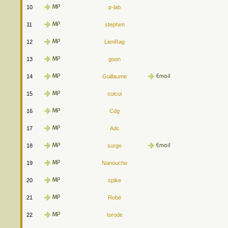
10
p-lab
11
stephen
12
LienRag
13
goon
14
Guillaume
15
cuicui
16
Cdg
17
Adc
18
surge
19
Nanouche
20
spike
21
Robé
22
torode