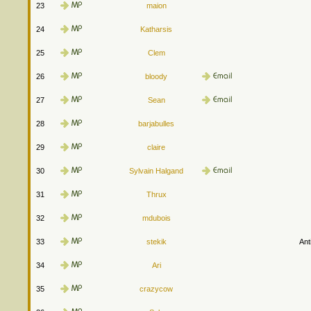
23
maion
24
Katharsis
25
Clem
26
bloody
27
Sean
28
barjabulles
29
claire
30
Sylvain Halgand
31
Thrux
32
mdubois
33
stekik
Ant
34
Ari
35
crazycow