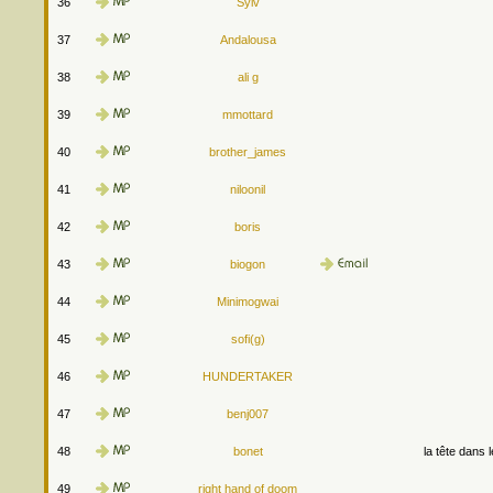
36
Sylv
37
Andalousa
38
ali g
39
mmottard
40
brother_james
41
niloonil
42
boris
43
biogon
44
Minimogwai
45
sofi(g)
46
HUNDERTAKER
47
benj007
48
bonet
la tête dans 
49
right hand of doom