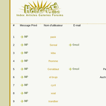
Index
Articles
Galeries
Forums
#
Message Privé
Nom d'utilisateur
E-mail
1
pask
2
Soreal
3
kiba
4
l'homme
5
Geraldaut
Pa
6
el brujo
Auch.
7
cyril
8
xeal
9
trandber