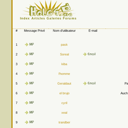
Index
Articles
Galeries
Forums
#
Message Privé
Nom d'utilisateur
E-mail
1
pask
2
Soreal
3
kiba
4
l'homme
5
Geraldaut
Pa
6
el brujo
Auch.
7
cyril
8
xeal
9
trandber