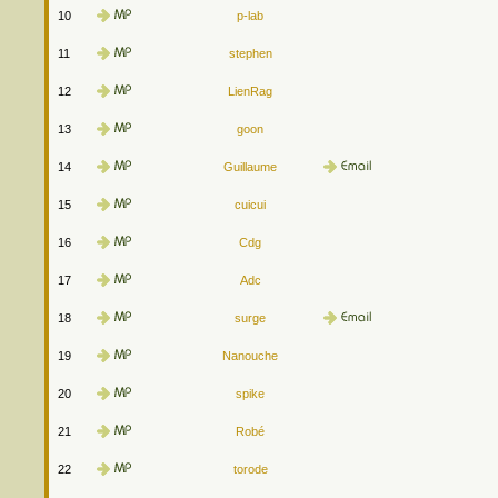
10
p-lab
11
stephen
12
LienRag
13
goon
14
Guillaume
15
cuicui
16
Cdg
17
Adc
18
surge
19
Nanouche
20
spike
21
Robé
22
torode