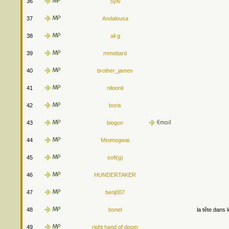
36
Sylv
37
Andalousa
38
ali g
39
mmottard
40
brother_james
41
niloonil
42
boris
43
biogon
44
Minimogwai
45
sofi(g)
46
HUNDERTAKER
47
benj007
48
bonet
la tête dans 
49
right hand of doom