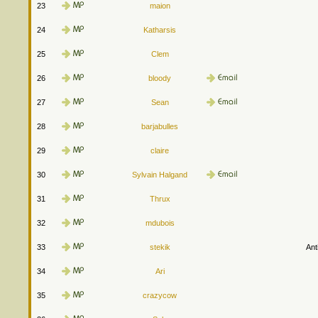
23
maion
24
Katharsis
25
Clem
26
bloody
27
Sean
28
barjabulles
29
claire
30
Sylvain Halgand
31
Thrux
32
mdubois
33
stekik
Ant
34
Ari
35
crazycow