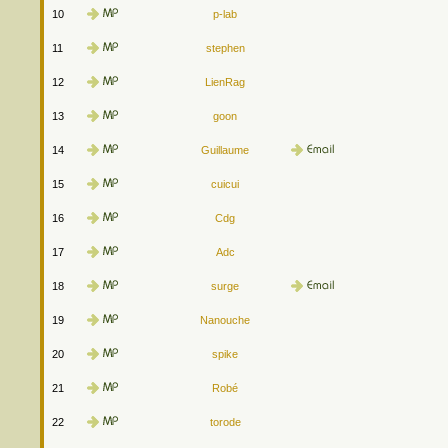
10
p-lab
11
stephen
12
LienRag
13
goon
14
Guillaume
15
cuicui
16
Cdg
17
Adc
18
surge
19
Nanouche
20
spike
21
Robé
22
torode