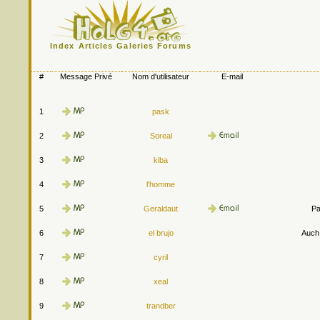
Index
Articles
Galeries
Forums
#
Message Privé
Nom d'utilisateur
E-mail
1
pask
2
Soreal
3
kiba
4
l'homme
5
Geraldaut
Pa
6
el brujo
Auch.
7
cyril
8
xeal
9
trandber