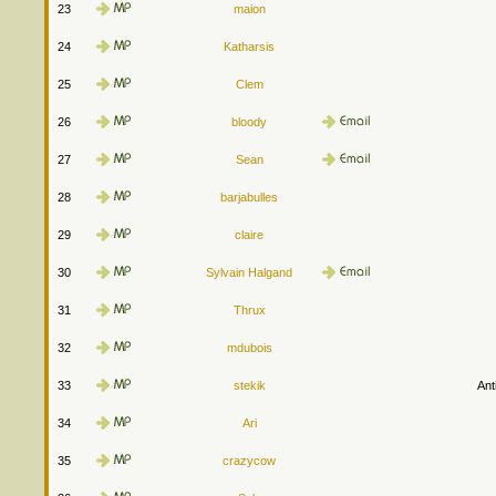
23
maion
24
Katharsis
25
Clem
26
bloody
27
Sean
28
barjabulles
29
claire
30
Sylvain Halgand
31
Thrux
32
mdubois
33
stekik
Ant
34
Ari
35
crazycow