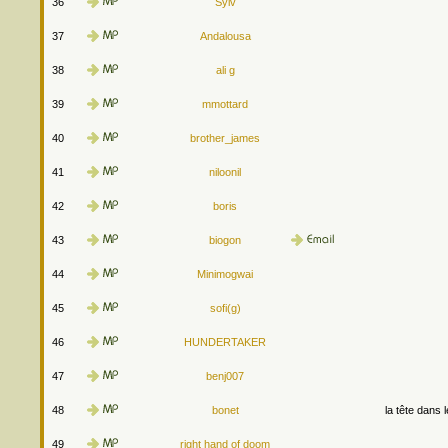
36
Sylv
37
Andalousa
38
ali g
39
mmottard
40
brother_james
41
niloonil
42
boris
43
biogon
44
Minimogwai
45
sofi(g)
46
HUNDERTAKER
47
benj007
48
bonet
la tête dans 
49
right hand of doom