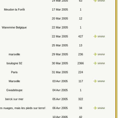
14 Mar 2005
63
Meudon la Forêt
17 Mar 2005
1
20 Mar 2005
12
Waremme Belgique
22 Mar 2005
1
22 Mar 2005
427
25 Mar 2005
13
marseille
29 Mar 2005
236
boulogne 92
30 Mar 2005
2366
Paris
31 Mar 2005
224
Marseille
03 Avr 2005
117
Gwadeloupe
04 Avr 2005
1
berck sur mer
05 Avr 2005
322
les nuages, mais les pieds sur terre!
06 Avr 2005
34
10 Avr 2005
42