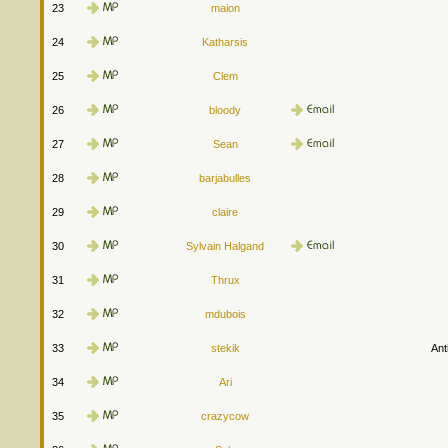
23
maion
24
Katharsis
25
Clem
26
bloody
27
Sean
28
barjabulles
29
claire
30
Sylvain Halgand
31
Thrux
32
mdubois
33
stekik
Ant
34
Ari
35
crazycow