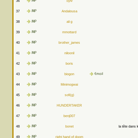
36
Sylv
37
Andalousa
38
ali g
39
mmottard
40
brother_james
41
niloonil
42
boris
43
biogon
44
Minimogwai
45
sofi(g)
46
HUNDERTAKER
47
benj007
48
bonet
la tête dans 
49
right hand of doom