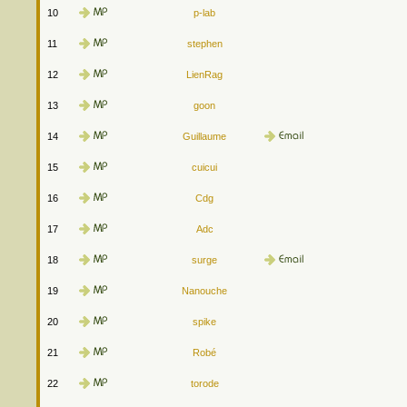
10
p-lab
11
stephen
12
LienRag
13
goon
14
Guillaume
15
cuicui
16
Cdg
17
Adc
18
surge
19
Nanouche
20
spike
21
Robé
22
torode