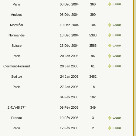
Paris
03 Déc 2004
360
Antibes
08 Déc 2004
390
Montréal
10 Déc 2004
104
Normandie
13 Déc 2004
5383
Suisse
23 Déc 2004
3583
Paris
20 Jan 2005
96
Clermont-Ferrand
20 Jan 2005
61
Sud ;o)
24 Jan 2005
3482
Paris
27 Jan 2005
18
04 Fév 2005
102
2.41°/48.77°
09 Fév 2005
349
France
10 Fév 2005
3
Paris
12 Fév 2005
2