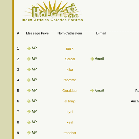
Index
Articles
Galeries
Forums
#
Message Privé
Nom d'utilisateur
E-mail
1
pask
2
Soreal
3
kiba
4
l'homme
5
Geraldaut
Pa
6
el brujo
Auch.
7
cyril
8
xeal
9
trandber