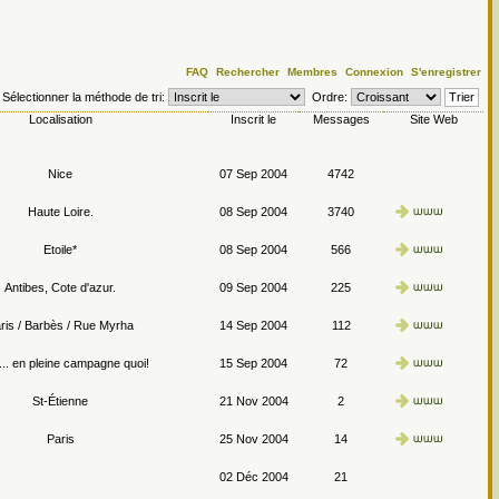
FAQ
Rechercher
Membres
Connexion
S'enregistrer
Sélectionner la méthode de tri:
Ordre:
Localisation
Inscrit le
Messages
Site Web
Nice
07 Sep 2004
4742
Haute Loire.
08 Sep 2004
3740
Etoile*
08 Sep 2004
566
Antibes, Cote d'azur.
09 Sep 2004
225
ris / Barbès / Rue Myrha
14 Sep 2004
112
.. en pleine campagne quoi!
15 Sep 2004
72
St-Étienne
21 Nov 2004
2
Paris
25 Nov 2004
14
02 Déc 2004
21