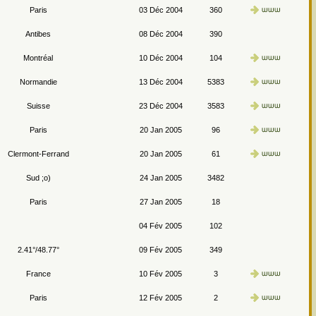
Paris
03 Déc 2004
360
Antibes
08 Déc 2004
390
Montréal
10 Déc 2004
104
Normandie
13 Déc 2004
5383
Suisse
23 Déc 2004
3583
Paris
20 Jan 2005
96
Clermont-Ferrand
20 Jan 2005
61
Sud ;o)
24 Jan 2005
3482
Paris
27 Jan 2005
18
04 Fév 2005
102
2.41°/48.77°
09 Fév 2005
349
France
10 Fév 2005
3
Paris
12 Fév 2005
2