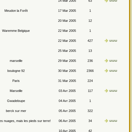
14 Mar 2005
63
Meudon la Forêt
17 Mar 2005
1
20 Mar 2005
12
Waremme Belgique
22 Mar 2005
1
22 Mar 2005
427
25 Mar 2005
13
marseille
29 Mar 2005
236
boulogne 92
30 Mar 2005
2366
Paris
31 Mar 2005
224
Marseille
03 Avr 2005
117
Gwadeloupe
04 Avr 2005
1
berck sur mer
05 Avr 2005
322
les nuages, mais les pieds sur terre!
06 Avr 2005
34
10 Avr 2005
42