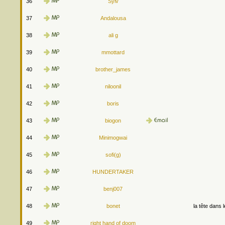
36
Sylv
37
Andalousa
38
ali g
39
mmottard
40
brother_james
41
niloonil
42
boris
43
biogon
44
Minimogwai
45
sofi(g)
46
HUNDERTAKER
47
benj007
48
bonet
la tête dans 
49
right hand of doom