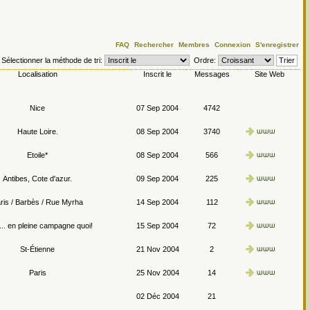
FAQ
Rechercher
Membres
Connexion
S'enregistrer
Sélectionner la méthode de tri:
Ordre:
Localisation
Inscrit le
Messages
Site Web
Nice
07 Sep 2004
4742
Haute Loire.
08 Sep 2004
3740
Etoile*
08 Sep 2004
566
Antibes, Cote d'azur.
09 Sep 2004
225
ris / Barbès / Rue Myrha
14 Sep 2004
112
.. en pleine campagne quoi!
15 Sep 2004
72
St-Étienne
21 Nov 2004
2
Paris
25 Nov 2004
14
02 Déc 2004
21