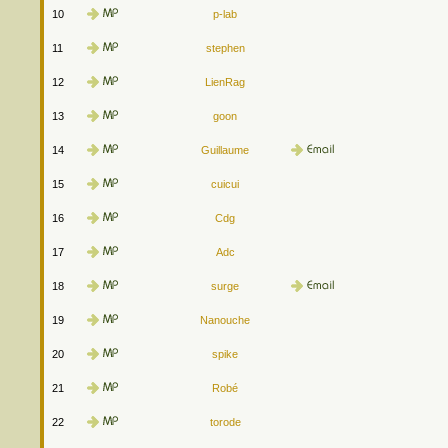
10
p-lab
11
stephen
12
LienRag
13
goon
14
Guillaume
15
cuicui
16
Cdg
17
Adc
18
surge
19
Nanouche
20
spike
21
Robé
22
torode