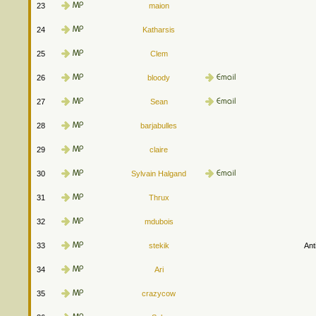
23
maion
24
Katharsis
25
Clem
26
bloody
27
Sean
28
barjabulles
29
claire
30
Sylvain Halgand
31
Thrux
32
mdubois
33
stekik
Ant
34
Ari
35
crazycow