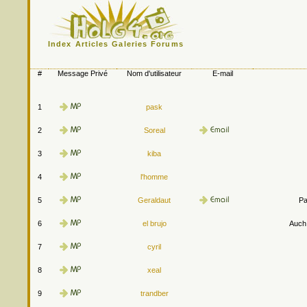
Index
Articles
Galeries
Forums
#
Message Privé
Nom d'utilisateur
E-mail
1
pask
2
Soreal
3
kiba
4
l'homme
5
Geraldaut
Pa
6
el brujo
Auch.
7
cyril
8
xeal
9
trandber