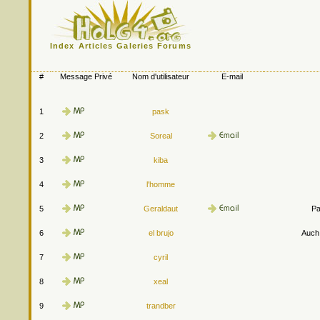
Index
Articles
Galeries
Forums
#
Message Privé
Nom d'utilisateur
E-mail
1
pask
2
Soreal
3
kiba
4
l'homme
5
Geraldaut
Pa
6
el brujo
Auch.
7
cyril
8
xeal
9
trandber