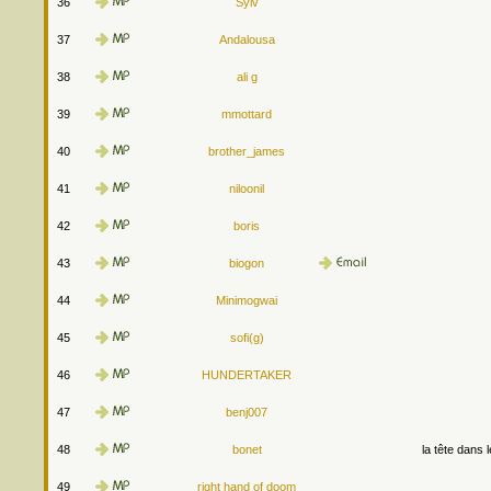
36
Sylv
37
Andalousa
38
ali g
39
mmottard
40
brother_james
41
niloonil
42
boris
43
biogon
44
Minimogwai
45
sofi(g)
46
HUNDERTAKER
47
benj007
48
bonet
la tête dans 
49
right hand of doom