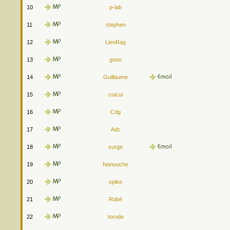
10
p-lab
11
stephen
12
LienRag
13
goon
14
Guillaume
15
cuicui
16
Cdg
17
Adc
18
surge
19
Nanouche
20
spike
21
Robé
22
torode