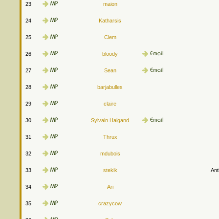
23
maion
24
Katharsis
25
Clem
26
bloody
27
Sean
28
barjabulles
29
claire
30
Sylvain Halgand
31
Thrux
32
mdubois
33
stekik
Ant
34
Ari
35
crazycow