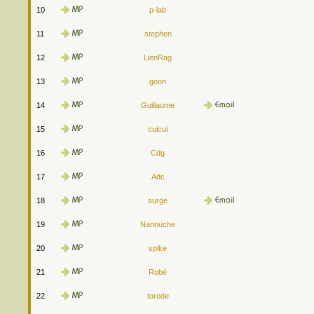
10
p-lab
11
stephen
12
LienRag
13
goon
14
Guillaume
15
cuicui
16
Cdg
17
Adc
18
surge
19
Nanouche
20
spike
21
Robé
22
torode