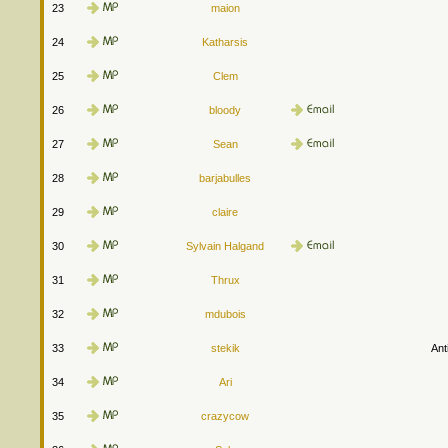
23
maion
24
Katharsis
25
Clem
26
bloody
27
Sean
28
barjabulles
29
claire
30
Sylvain Halgand
31
Thrux
32
mdubois
33
stekik
Ant
34
Ari
35
crazycow