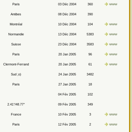
Paris
03 Déc 2004
360
Antibes
08 Déc 2004
390
Montréal
10 Déc 2004
104
Normandie
13 Déc 2004
5383
Suisse
23 Déc 2004
3583
Paris
20 Jan 2005
96
Clermont-Ferrand
20 Jan 2005
61
Sud ;o)
24 Jan 2005
3482
Paris
27 Jan 2005
18
04 Fév 2005
102
2.41°/48.77°
09 Fév 2005
349
France
10 Fév 2005
3
Paris
12 Fév 2005
2