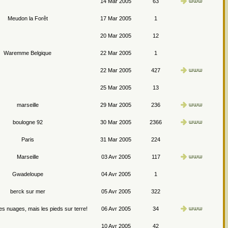
14 Mar 2005
63
Meudon la Forêt
17 Mar 2005
1
20 Mar 2005
12
Waremme Belgique
22 Mar 2005
1
22 Mar 2005
427
25 Mar 2005
13
marseille
29 Mar 2005
236
boulogne 92
30 Mar 2005
2366
Paris
31 Mar 2005
224
Marseille
03 Avr 2005
117
Gwadeloupe
04 Avr 2005
1
berck sur mer
05 Avr 2005
322
les nuages, mais les pieds sur terre!
06 Avr 2005
34
10 Avr 2005
42