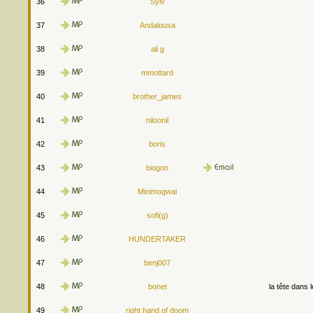
36
Sylv
37
Andalousa
38
ali g
39
mmottard
40
brother_james
41
niloonil
42
boris
43
biogon
44
Minimogwai
45
sofi(g)
46
HUNDERTAKER
47
benj007
48
bonet
la tête dans 
49
right hand of doom