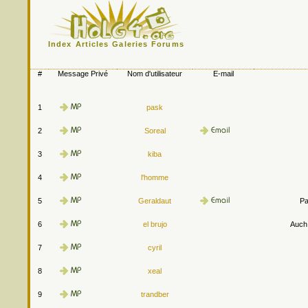
Index
Articles
Galeries
Forums
#
Message Privé
Nom d'utilisateur
E-mail
1
pask
2
Soreal
3
kiba
4
l'homme
5
Geraldaut
Pa
6
el brujo
Auch.
7
cyril
8
xeal
9
trandber