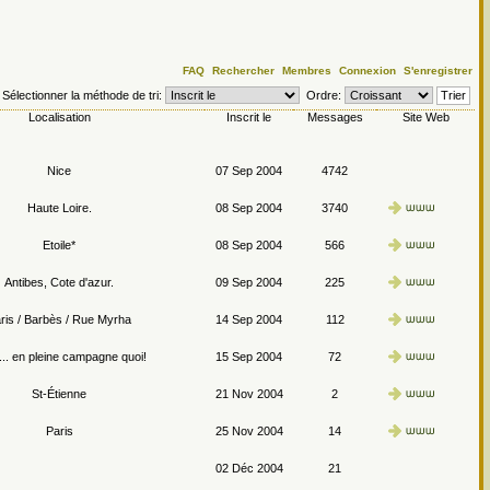
FAQ
Rechercher
Membres
Connexion
S'enregistrer
Sélectionner la méthode de tri:
Ordre:
Localisation
Inscrit le
Messages
Site Web
Nice
07 Sep 2004
4742
Haute Loire.
08 Sep 2004
3740
Etoile*
08 Sep 2004
566
Antibes, Cote d'azur.
09 Sep 2004
225
ris / Barbès / Rue Myrha
14 Sep 2004
112
.. en pleine campagne quoi!
15 Sep 2004
72
St-Étienne
21 Nov 2004
2
Paris
25 Nov 2004
14
02 Déc 2004
21