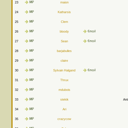
23
maion
24
Katharsis
25
Clem
26
bloody
27
Sean
28
barjabulles
29
claire
30
Sylvain Halgand
31
Thrux
32
mdubois
33
stekik
Ant
34
Ari
35
crazycow