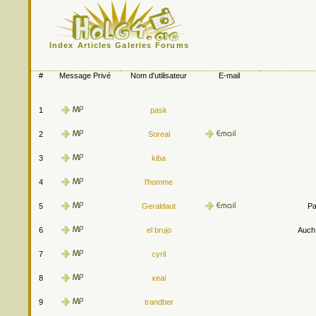
Index
Articles
Galeries
Forums
#
Message Privé
Nom d'utilisateur
E-mail
1
pask
2
Soreal
3
kiba
4
l'homme
5
Geraldaut
Pa
6
el brujo
Auch.
7
cyril
8
xeal
9
trandber