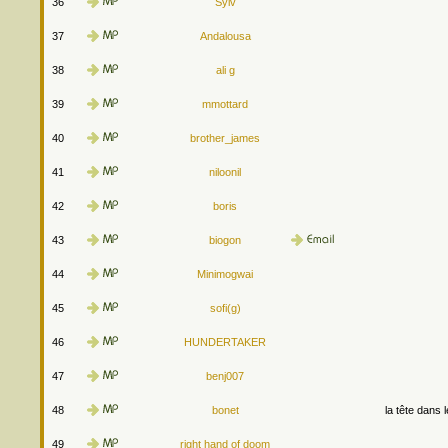
36
Sylv
37
Andalousa
38
ali g
39
mmottard
40
brother_james
41
niloonil
42
boris
43
biogon
44
Minimogwai
45
sofi(g)
46
HUNDERTAKER
47
benj007
48
bonet
la tête dans 
49
right hand of doom