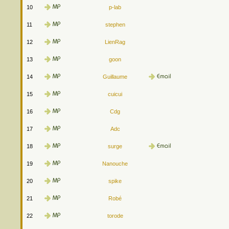
10
p-lab
11
stephen
12
LienRag
13
goon
14
Guillaume
15
cuicui
16
Cdg
17
Adc
18
surge
19
Nanouche
20
spike
21
Robé
22
torode