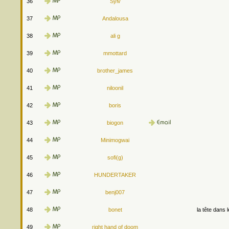
36
Sylv
37
Andalousa
38
ali g
39
mmottard
40
brother_james
41
niloonil
42
boris
43
biogon
44
Minimogwai
45
sofi(g)
46
HUNDERTAKER
47
benj007
48
bonet
la tête dans 
49
right hand of doom