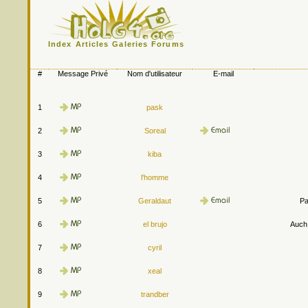
Index
Articles
Galeries
Forums
#
Message Privé
Nom d'utilisateur
E-mail
1
pask
2
Soreal
3
kiba
4
l'homme
5
Geraldaut
Pa
6
el brujo
Auch.
7
cyril
8
xeal
9
trandber