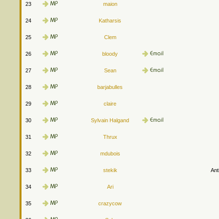
23
maion
24
Katharsis
25
Clem
26
bloody
27
Sean
28
barjabulles
29
claire
30
Sylvain Halgand
31
Thrux
32
mdubois
33
stekik
Ant
34
Ari
35
crazycow