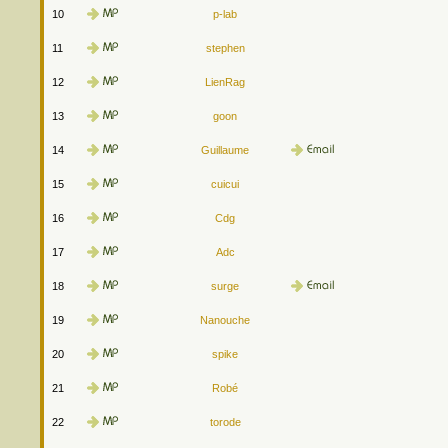
10
p-lab
11
stephen
12
LienRag
13
goon
14
Guillaume
15
cuicui
16
Cdg
17
Adc
18
surge
19
Nanouche
20
spike
21
Robé
22
torode