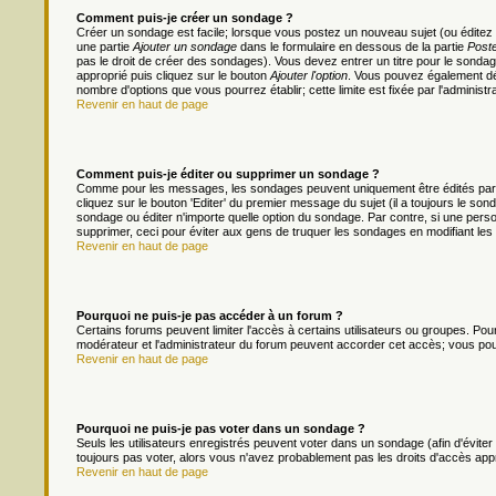
Comment puis-je créer un sondage ?
Créer un sondage est facile; lorsque vous postez un nouveau sujet (ou éditez 
une partie
Ajouter un sondage
dans le formulaire en dessous de la partie
Poste
pas le droit de créer des sondages). Vous devez entrer un titre pour le sonda
approprié puis cliquez sur le bouton
Ajouter l'option
. Vous pouvez également défi
nombre d'options que vous pourrez établir; cette limite est fixée par l'administr
Revenir en haut de page
Comment puis-je éditer ou supprimer un sondage ?
Comme pour les messages, les sondages peuvent uniquement être édités par le
cliquez sur le bouton 'Editer' du premier message du sujet (il a toujours le s
sondage ou éditer n'importe quelle option du sondage. Par contre, si une person
supprimer, ceci pour éviter aux gens de truquer les sondages en modifiant les
Revenir en haut de page
Pourquoi ne puis-je pas accéder à un forum ?
Certains forums peuvent limiter l'accès à certains utilisateurs ou groupes. Pour 
modérateur et l'administrateur du forum peuvent accorder cet accès; vous pou
Revenir en haut de page
Pourquoi ne puis-je pas voter dans un sondage ?
Seuls les utilisateurs enregistrés peuvent voter dans un sondage (afin d'évite
toujours pas voter, alors vous n'avez probablement pas les droits d'accès app
Revenir en haut de page