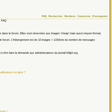
FAQ
Rechercher
Membres
Connexion
S'enregistrer
FAQ
ges dans le forum. Elles sont réservées aux images 'cheap' mais aussi moyen-format,
s le forum. L'hébergement est de 10 images + 1/25ème du nombre de messages
erci d'en faire la demande aux administrateurs du portail h0lg4.org.
tilisateurs en ligne ?
ecter !