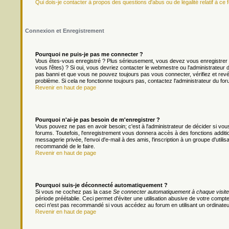
Qui dois-je contacter à propos des questions d'abus ou de légalité relatif à ce 
Connexion et Enregistrement
Pourquoi ne puis-je pas me connecter ?
Vous êtes-vous enregistré ? Plus sérieusement, vous devez vous enregistrer 
vous l'êtes) ? Si oui, vous devriez contacter le webmestre ou l'administrateur
pas banni et que vous ne pouvez toujours pas vous connecter, vérifiez et revér
problème. Si cela ne fonctionne toujours pas, contactez l'administrateur du foru
Revenir en haut de page
Pourquoi n'ai-je pas besoin de m'enregistrer ?
Vous pouvez ne pas en avoir besoin; c'est à l'administrateur de décider si v
forums. Toutefois, l'enregistrement vous donnera accès à des fonctions additio
messagerie privée, l'envoi d'e-mail à des amis, l'inscription à un groupe d'util
recommandé de le faire.
Revenir en haut de page
Pourquoi suis-je déconnecté automatiquement ?
Si vous ne cochez pas la case
Se connecter automatiquement à chaque visite
période préétablie. Ceci permet d'éviter une utilisation abusive de votre comp
ceci n'est pas recommandé si vous accédez au forum en utilisant un ordinateur 
Revenir en haut de page