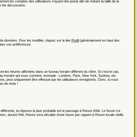
ment les comptes des utilisateurs n'ayant rien posté afin de réduire la taille de la
 les discussions.
e données. Pour les modifier, cliquez sur le lien
Profil
(généralement en haut des
utes vos préférences.
t les heures affichées dans un fuseau horaire différent du vôtre. Si c'est le cas,
au horaire qui vous convient, exemple : Londres, Paris, New York, Sydney, etc.
ns, peut uniquement être effectué par les utilisateurs enregistrés. Donc, si vous
jeu de mots !
 différente, la réponse la plus probable est le passage à l'heure d'été. Le forum n'a
nc, durant l'été, l'heure sera décalée d'une heure par rapport à l'heure locale réelle.