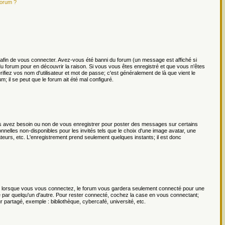
forum ?
afin de vous connecter. Avez-vous été banni du forum (un message est affiché si
 du forum pour en découvrir la raison. Si vous vous êtes enregistré et que vous n'êtes
ifiez vos nom d'utilisateur et mot de passe; c'est généralement de là que vient le
m; il se peut que le forum ait été mal configuré.
ous avez besoin ou non de vous enregistrer pour poster des messages sur certains
nnelles non-disponibles pour les invités tels que le choix d'une image avatar, une
isateurs, etc. L'enregistrement prend seulement quelques instants; il est donc
lorsque vous vous connectez, le forum vous gardera seulement connecté pour une
te par quelqu'un d'autre. Pour rester connecté, cochez la case en vous connectant;
partagé, exemple : bibliothèque, cybercafé, université, etc.