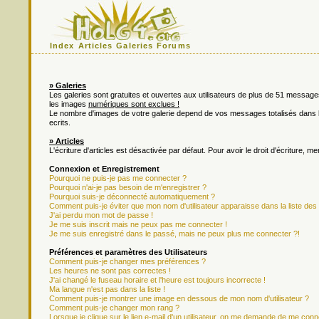
Index
Articles
Galeries
Forums
» Galeries
Les galeries sont gratuites et ouvertes aux utilisateurs de plus de 51 messa
les images
numériques sont exclues !
Le nombre d'images de votre galerie depend de vos messages totalisés dan
ecrits.
» Articles
L'écriture d'articles est désactivée par défaut. Pour avoir le droit d'écriture, m
Connexion et Enregistrement
Pourquoi ne puis-je pas me connecter ?
Pourquoi n'ai-je pas besoin de m'enregistrer ?
Pourquoi suis-je déconnecté automatiquement ?
Comment puis-je éviter que mon nom d'utilisateur apparaisse dans la liste des u
J'ai perdu mon mot de passe !
Je me suis inscrit mais ne peux pas me connecter !
Je me suis enregistré dans le passé, mais ne peux plus me connecter ?!
Préférences et paramètres des Utilisateurs
Comment puis-je changer mes préférences ?
Les heures ne sont pas correctes !
J'ai changé le fuseau horaire et l'heure est toujours incorrecte !
Ma langue n'est pas dans la liste !
Comment puis-je montrer une image en dessous de mon nom d'utilisateur ?
Comment puis-je changer mon rang ?
Lorsque je clique sur le lien e-mail d'un utilisateur, on me demande de me conn