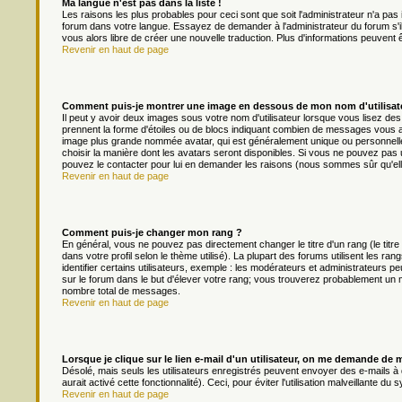
Ma langue n'est pas dans la liste !
Les raisons les plus probables pour ceci sont que soit l'administrateur n'a pas 
forum dans votre langue. Essayez de demander à l'administrateur du forum s'il p
vous alors libre de créer une nouvelle traduction. Plus d'informations peuvent 
Revenir en haut de page
Comment puis-je montrer une image en dessous de mon nom d'utilisat
Il peut y avoir deux images sous votre nom d'utilisateur lorsque vous lisez d
prennent la forme d'étoiles ou de blocs indiquant combien de messages vous av
image plus grande nommée avatar, qui est généralement unique ou personnelle à 
choisir la manière dont les avatars seront disponibles. Si vous ne pouvez pas ut
pouvez le contacter pour lui en demander les raisons (nous sommes sûr qu'ell
Revenir en haut de page
Comment puis-je changer mon rang ?
En général, vous ne pouvez pas directement changer le titre d'un rang (le titre
dans votre profil selon le thème utilisé). La plupart des forums utilisent les
identifier certains utilisateurs, exemple : les modérateurs et administrateurs pe
sur le forum dans le but d'élever votre rang; vous trouverez probablement un
nombre total de messages.
Revenir en haut de page
Lorsque je clique sur le lien e-mail d'un utilisateur, on me demande de 
Désolé, mais seuls les utilisateurs enregistrés peuvent envoyer des e-mails à d
aurait activé cette fonctionnalité). Ceci, pour éviter l'utilisation malveillante 
Revenir en haut de page