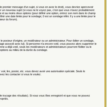
le premier message d'un sujet, si vous en avez le droit), vous devriez apercevoir
r un nouveau sujet
(si vous ne le voyez pas, c'est que vous n'avez probablement
ge et au moins deux options (pour définir une option, entrez son nom dans le champ
nir une date limite pour le sondage; 0 est un sondage infini. Il y a une limite pour le
ateur du forum).
 posteur d'origine, un modérateur ou un administrateur. Pour éditer un sondage,
ondage associé avec lui). Si personne n'a encore voté, vous pouvez alors supprimer le
ne a déjà voté, seuls les modérateurs et administrateurs pourront l'éditer ou le
 options au milieu de la durée du sondage.
voir, lire, poster, etc. vous devez avoir une autorisation spéciale. Seuls le
vez les contacter si vous le voulez.
r le trucage des résultats). Si vous vous êtes enregistré et que vous ne pouvez
ropriés.