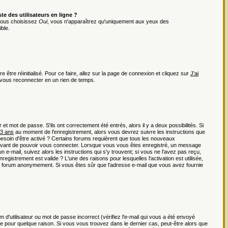
e des utilisateurs en ligne ?
 vous choisissez
Oui
, vous n'apparaîtrez qu'uniquement aux yeux des
ble.
 être réinitialisé. Pour ce faire, allez sur la page de connexion et cliquez sur
J'ai
r vous reconnecter en un rien de temps.
t mot de passe. S'ils ont correctement été entrés, alors il y a deux possibilités. Si
13 ans
au moment de l'enregistrement, alors vous devrez suivre les instructions que
besoin d'être activé ? Certains forums requièrent que tous les nouveaux
r avant de pouvoir vous connecter. Lorsque vous vous êtes enregistré, un message
n e-mail, suivez alors les instructions qui s'y trouvent; si vous ne l'avez pas reçu,
registrement est valide ? L'une des raisons pour lesquelles l'activation est utilisée,
 du forum anonymement. Si vous êtes sûr que l'adresse e-mail que vous avez fournie
d'utilisateur ou mot de passe incorrect (vérifiez l'e-mail qui vous a été envoyé
e pour quelque raison. Si vous vous trouvez dans le dernier cas, peut-être alors que