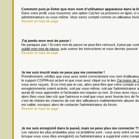
Comment puis-je éviter que mon nom d'utilisateur apparaisse dans la list
Dans votre profil, vous trouverez une option
Cacher sa présence en ligne
; si
administrateurs ou vous-même. Vous serez compté comme un utilisateur invisi
Revenir en haut de page
J'ai perdu mon mot de passe !
Ne paniquez pas ! Si votre mot de passe ne peut être retrouvé, il peut par contre
oublié mon mot de passe
, puis suivez les instructions et vous devriez pouvoi
Revenir en haut de page
Je me suis inscrit mais ne peux pas me connecter !
Premièrement, vérifiez que vous avez entré correctement vos nom d'utilisateur e
le support COPPA est activé et que vous avez cliqué sur le lien
J'ai moins de 
vous avez reçues. Si ce n'est pas le cas, alors peut-être que votre compte a 
enregistrements soient activés, soit par vous-même, soit par l'administrateu
aurait dû vous apprendre si l'activation est requise ou non. Si vous avez reçu u
alors êtes-vous bien sûr que l'adresse e-mail que vous avez fournie lors de l'en
c'est de réduire les chances de voir des utilisateurs malintentionnés abuser
est valide, essayez alors de contacter l'administrateur du forum.
Revenir en haut de page
Je me suis enregistré dans le passé, mais ne peux plus me connecter ?!
Les raisons les plus probables pour ce problème sont : vous avez entré un nom 
lorsque vous vous êtes enregistré) ou l'administrateur a supprimé votre compt