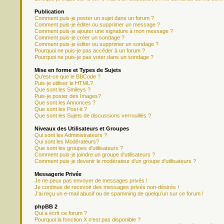
Publication
Comment puis-je poster un sujet dans un forum ?
Comment puis-je éditer ou supprimer un message ?
Comment puis-je ajouter une signature à mon message ?
Comment puis-je créer un sondage ?
Comment puis-je éditer ou supprimer un sondage ?
Pourquoi ne puis-je pas accéder à un forum ?
Pourquoi ne puis-je pas voter dans un sondage ?
Mise en forme et Types de Sujets
Qu'est-ce que le BBCode ?
Puis-je utiliser le HTML?
Que sont les Smileys ?
Puis-je poster des Images?
Que sont les Annonces ?
Que sont les Post-it ?
Que sont les Sujets de discussions verrouillés ?
Niveaux des Utilisateurs et Groupes
Qui sont les Administrateurs ?
Qui sont les Modérateurs?
Que sont les groupes d'utilisateurs ?
Comment puis-je joindre un groupe d'utilisateurs ?
Comment puis-je devenir le modérateur d'un groupe d'utilisateurs ?
Messagerie Privée
Je ne peux pas envoyer de messages privés !
Je continue de recevoir des messages privés non-désirés !
J'ai reçu un e-mail abusif ou de spamming de quelqu'un sur ce forum !
phpBB 2
Qui a écrit ce forum ?
Pourquoi la fonction X n'est pas disponible ?