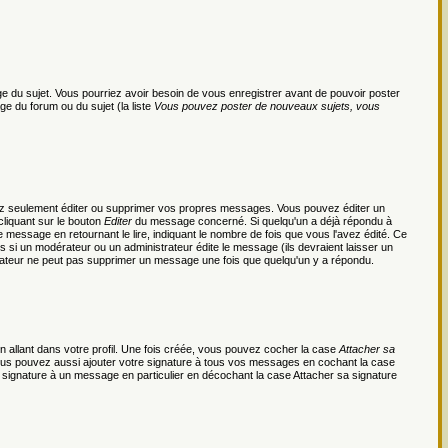
page du sujet. Vous pourriez avoir besoin de vous enregistrer avant de pouvoir poster
ge du forum ou du sujet (la liste
Vous pouvez poster de nouveaux sujets, vous
ez seulement éditer ou supprimer vos propres messages. Vous pouvez éditer un
cliquant sur le bouton
Editer
du message concerné. Si quelqu'un a déjà répondu à
essage en retournant le lire, indiquant le nombre de fois que vous l'avez édité. Ce
us si un modérateur ou un administrateur édite le message (ils devraient laisser un
ilisateur ne peut pas supprimer un message une fois que quelqu'un y a répondu.
 allant dans votre profil. Une fois créée, vous pouvez cocher la case
Attacher sa
Vous pouvez aussi ajouter votre signature à tous vos messages en cochant la case
 signature à un message en particulier en décochant la case Attacher sa signature