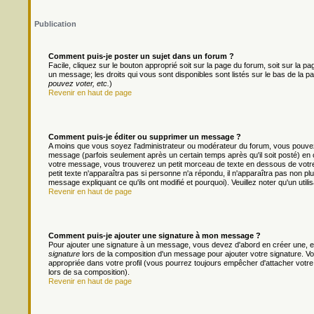
Publication
Comment puis-je poster un sujet dans un forum ?
Facile, cliquez sur le bouton approprié soit sur la page du forum, soit sur la 
un message; les droits qui vous sont disponibles sont listés sur le bas de la pa
pouvez voter, etc.
)
Revenir en haut de page
Comment puis-je éditer ou supprimer un message ?
A moins que vous soyez l'administrateur ou modérateur du forum, vous pouv
message (parfois seulement après un certain temps après qu'il soit posté) en 
votre message, vous trouverez un petit morceau de texte en dessous de votre m
petit texte n'apparaîtra pas si personne n'a répondu, il n'apparaîtra pas non pl
message expliquant ce qu'ils ont modifié et pourquoi). Veuillez noter qu'un ut
Revenir en haut de page
Comment puis-je ajouter une signature à mon message ?
Pour ajouter une signature à un message, vous devez d'abord en créer une, en
signature
lors de la composition d'un message pour ajouter votre signature. 
appropriée dans votre profil (vous pourrez toujours empêcher d'attacher votre
lors de sa composition).
Revenir en haut de page