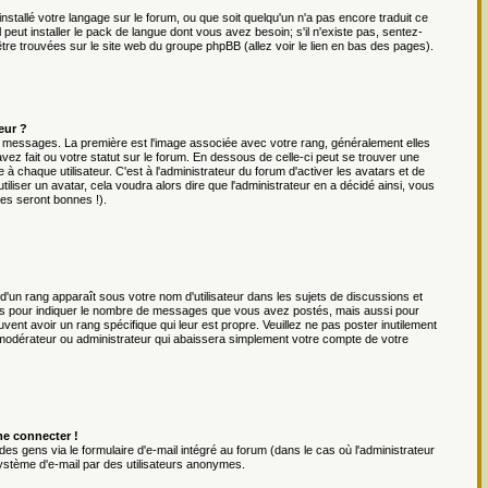
installé votre langage sur le forum, ou que soit quelqu'un n'a pas encore traduit ce
eut installer le pack de langue dont vous avez besoin; s'il n'existe pas, sentez-
être trouvées sur le site web du groupe phpBB (allez voir le lien en bas des pages).
eur ?
es messages. La première est l'image associée avec votre rang, généralement elles
ez fait ou votre statut sur le forum. En dessous de celle-ci peut se trouver une
chaque utilisateur. C'est à l'administrateur du forum d'activer les avatars et de
iliser un avatar, cela voudra alors dire que l'administrateur en a décidé ainsi, vous
es seront bonnes !).
 d'un rang apparaît sous votre nom d'utilisateur dans les sujets de discussions et
 rangs pour indiquer le nombre de messages que vous avez postés, mais aussi pour
uvent avoir un rang spécifique qui leur est propre. Veuillez ne pas poster inutilement
 modérateur ou administrateur qui abaissera simplement votre compte de votre
me connecter !
es gens via le formulaire d'e-mail intégré au forum (dans le cas où l'administrateur
du système d'e-mail par des utilisateurs anonymes.