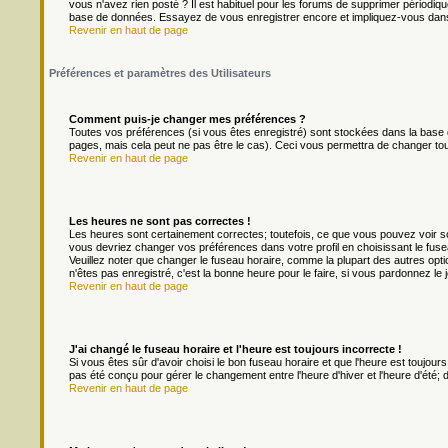
vous n'avez rien posté ? Il est habituel pour les forums de supprimer périodique
base de données. Essayez de vous enregistrer encore et impliquez-vous dans
Revenir en haut de page
Préférences et paramètres des Utilisateurs
Comment puis-je changer mes préférences ?
Toutes vos préférences (si vous êtes enregistré) sont stockées dans la base d
pages, mais cela peut ne pas être le cas). Ceci vous permettra de changer to
Revenir en haut de page
Les heures ne sont pas correctes !
Les heures sont certainement correctes; toutefois, ce que vous pouvez voir son
vous devriez changer vos préférences dans votre profil en choisissant le fuse
Veuillez noter que changer le fuseau horaire, comme la plupart des autres optio
n'êtes pas enregistré, c'est la bonne heure pour le faire, si vous pardonnez le 
Revenir en haut de page
J'ai changé le fuseau horaire et l'heure est toujours incorrecte !
Si vous êtes sûr d'avoir choisi le bon fuseau horaire et que l'heure est toujours
pas été conçu pour gérer le changement entre l'heure d'hiver et l'heure d'été; do
Revenir en haut de page