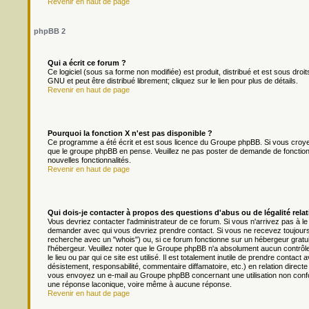
Revenir en haut de page
phpBB 2
Qui a écrit ce forum ?
Ce logiciel (sous sa forme non modifiée) est produit, distribué et est sous droit
GNU et peut être distribué librement; cliquez sur le lien pour plus de détails.
Revenir en haut de page
Pourquoi la fonction X n'est pas disponible ?
Ce programme a été écrit et est sous licence du Groupe phpBB. Si vous croyez q
que le groupe phpBB en pense. Veuillez ne pas poster de demande de fonction
nouvelles fonctionnalités.
Revenir en haut de page
Qui dois-je contacter à propos des questions d'abus ou de légalité relat
Vous devriez contacter l'administrateur de ce forum. Si vous n'arrivez pas à l
demander avec qui vous devriez prendre contact. Si vous ne recevez toujours 
recherche avec un "whois") ou, si ce forum fonctionne sur un hébergeur gratuit 
l'hébergeur. Veuillez noter que le Groupe phpBB n'a absolument aucun contrôl
le lieu ou par qui ce site est utilisé. Il est totalement inutile de prendre cont
désistement, responsabilité, commentaire diffamatoire, etc.) en relation dir
vous envoyez un e-mail au Groupe phpBB concernant une utilisation non conf
une réponse laconique, voire même à aucune réponse.
Revenir en haut de page