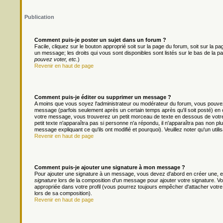
Publication
Comment puis-je poster un sujet dans un forum ?
Facile, cliquez sur le bouton approprié soit sur la page du forum, soit sur la 
un message; les droits qui vous sont disponibles sont listés sur le bas de la pa
pouvez voter, etc.
)
Revenir en haut de page
Comment puis-je éditer ou supprimer un message ?
A moins que vous soyez l'administrateur ou modérateur du forum, vous pouv
message (parfois seulement après un certain temps après qu'il soit posté) en 
votre message, vous trouverez un petit morceau de texte en dessous de votre m
petit texte n'apparaîtra pas si personne n'a répondu, il n'apparaîtra pas non pl
message expliquant ce qu'ils ont modifié et pourquoi). Veuillez noter qu'un ut
Revenir en haut de page
Comment puis-je ajouter une signature à mon message ?
Pour ajouter une signature à un message, vous devez d'abord en créer une, en
signature
lors de la composition d'un message pour ajouter votre signature. 
appropriée dans votre profil (vous pourrez toujours empêcher d'attacher votre
lors de sa composition).
Revenir en haut de page