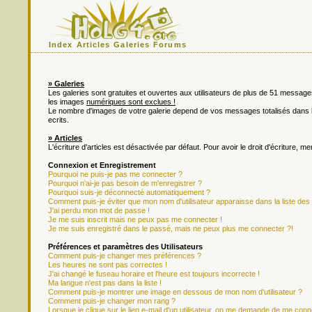
Index
Articles
Galeries
Forums
» Galeries
Les galeries sont gratuites et ouvertes aux utilisateurs de plus de 51 messa
les images
numériques sont exclues !
Le nombre d'images de votre galerie depend de vos messages totalisés dan
ecrits.
» Articles
L'écriture d'articles est désactivée par défaut. Pour avoir le droit d'écriture, m
Connexion et Enregistrement
Pourquoi ne puis-je pas me connecter ?
Pourquoi n'ai-je pas besoin de m'enregistrer ?
Pourquoi suis-je déconnecté automatiquement ?
Comment puis-je éviter que mon nom d'utilisateur apparaisse dans la liste des u
J'ai perdu mon mot de passe !
Je me suis inscrit mais ne peux pas me connecter !
Je me suis enregistré dans le passé, mais ne peux plus me connecter ?!
Préférences et paramètres des Utilisateurs
Comment puis-je changer mes préférences ?
Les heures ne sont pas correctes !
J'ai changé le fuseau horaire et l'heure est toujours incorrecte !
Ma langue n'est pas dans la liste !
Comment puis-je montrer une image en dessous de mon nom d'utilisateur ?
Comment puis-je changer mon rang ?
Lorsque je clique sur le lien e-mail d'un utilisateur, on me demande de me conn