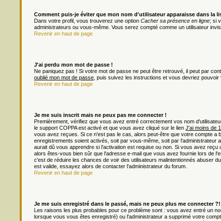
Comment puis-je éviter que mon nom d'utilisateur apparaisse dans la list
Dans votre profil, vous trouverez une option
Cacher sa présence en ligne
; si
administrateurs ou vous-même. Vous serez compté comme un utilisateur invisi
Revenir en haut de page
J'ai perdu mon mot de passe !
Ne paniquez pas ! Si votre mot de passe ne peut être retrouvé, il peut par contre
oublié mon mot de passe
, puis suivez les instructions et vous devriez pouvoi
Revenir en haut de page
Je me suis inscrit mais ne peux pas me connecter !
Premièrement, vérifiez que vous avez entré correctement vos nom d'utilisateur e
le support COPPA est activé et que vous avez cliqué sur le lien
J'ai moins de 
vous avez reçues. Si ce n'est pas le cas, alors peut-être que votre compte a 
enregistrements soient activés, soit par vous-même, soit par l'administrateu
aurait dû vous apprendre si l'activation est requise ou non. Si vous avez reçu u
alors êtes-vous bien sûr que l'adresse e-mail que vous avez fournie lors de l'en
c'est de réduire les chances de voir des utilisateurs malintentionnés abuser
est valide, essayez alors de contacter l'administrateur du forum.
Revenir en haut de page
Je me suis enregistré dans le passé, mais ne peux plus me connecter ?!
Les raisons les plus probables pour ce problème sont : vous avez entré un nom 
lorsque vous vous êtes enregistré) ou l'administrateur a supprimé votre compt