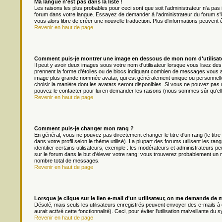
Ma langue n'est pas dans la liste !
Les raisons les plus probables pour ceci sont que soit l'administrateur n'a pas 
forum dans votre langue. Essayez de demander à l'administrateur du forum s'il p
vous alors libre de créer une nouvelle traduction. Plus d'informations peuvent 
Revenir en haut de page
Comment puis-je montrer une image en dessous de mon nom d'utilisat
Il peut y avoir deux images sous votre nom d'utilisateur lorsque vous lisez d
prennent la forme d'étoiles ou de blocs indiquant combien de messages vous av
image plus grande nommée avatar, qui est généralement unique ou personnelle à 
choisir la manière dont les avatars seront disponibles. Si vous ne pouvez pas ut
pouvez le contacter pour lui en demander les raisons (nous sommes sûr qu'ell
Revenir en haut de page
Comment puis-je changer mon rang ?
En général, vous ne pouvez pas directement changer le titre d'un rang (le titre
dans votre profil selon le thème utilisé). La plupart des forums utilisent les
identifier certains utilisateurs, exemple : les modérateurs et administrateurs pe
sur le forum dans le but d'élever votre rang; vous trouverez probablement un
nombre total de messages.
Revenir en haut de page
Lorsque je clique sur le lien e-mail d'un utilisateur, on me demande de 
Désolé, mais seuls les utilisateurs enregistrés peuvent envoyer des e-mails à d
aurait activé cette fonctionnalité). Ceci, pour éviter l'utilisation malveillante 
Revenir en haut de page