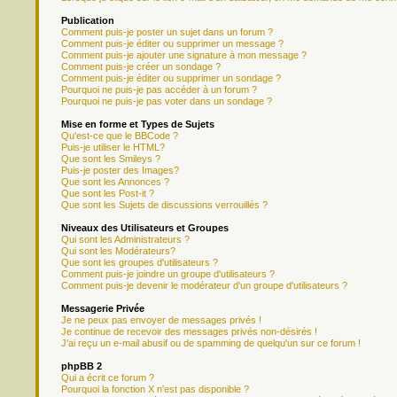
Publication
Comment puis-je poster un sujet dans un forum ?
Comment puis-je éditer ou supprimer un message ?
Comment puis-je ajouter une signature à mon message ?
Comment puis-je créer un sondage ?
Comment puis-je éditer ou supprimer un sondage ?
Pourquoi ne puis-je pas accéder à un forum ?
Pourquoi ne puis-je pas voter dans un sondage ?
Mise en forme et Types de Sujets
Qu'est-ce que le BBCode ?
Puis-je utiliser le HTML?
Que sont les Smileys ?
Puis-je poster des Images?
Que sont les Annonces ?
Que sont les Post-it ?
Que sont les Sujets de discussions verrouillés ?
Niveaux des Utilisateurs et Groupes
Qui sont les Administrateurs ?
Qui sont les Modérateurs?
Que sont les groupes d'utilisateurs ?
Comment puis-je joindre un groupe d'utilisateurs ?
Comment puis-je devenir le modérateur d'un groupe d'utilisateurs ?
Messagerie Privée
Je ne peux pas envoyer de messages privés !
Je continue de recevoir des messages privés non-désirés !
J'ai reçu un e-mail abusif ou de spamming de quelqu'un sur ce forum !
phpBB 2
Qui a écrit ce forum ?
Pourquoi la fonction X n'est pas disponible ?