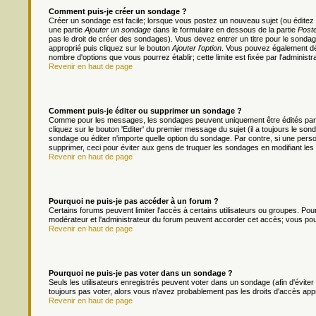
Comment puis-je créer un sondage ?
Créer un sondage est facile; lorsque vous postez un nouveau sujet (ou éditez 
une partie
Ajouter un sondage
dans le formulaire en dessous de la partie
Poste
pas le droit de créer des sondages). Vous devez entrer un titre pour le sonda
approprié puis cliquez sur le bouton
Ajouter l'option
. Vous pouvez également défi
nombre d'options que vous pourrez établir; cette limite est fixée par l'administr
Revenir en haut de page
Comment puis-je éditer ou supprimer un sondage ?
Comme pour les messages, les sondages peuvent uniquement être édités par le
cliquez sur le bouton 'Editer' du premier message du sujet (il a toujours le s
sondage ou éditer n'importe quelle option du sondage. Par contre, si une person
supprimer, ceci pour éviter aux gens de truquer les sondages en modifiant les
Revenir en haut de page
Pourquoi ne puis-je pas accéder à un forum ?
Certains forums peuvent limiter l'accès à certains utilisateurs ou groupes. Pour 
modérateur et l'administrateur du forum peuvent accorder cet accès; vous pou
Revenir en haut de page
Pourquoi ne puis-je pas voter dans un sondage ?
Seuls les utilisateurs enregistrés peuvent voter dans un sondage (afin d'évite
toujours pas voter, alors vous n'avez probablement pas les droits d'accès app
Revenir en haut de page