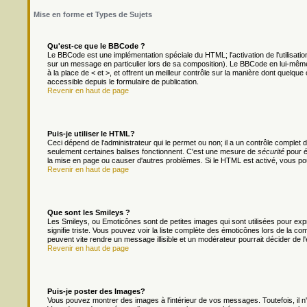
Mise en forme et Types de Sujets
Qu'est-ce que le BBCode ?
Le BBCode est une implémentation spéciale du HTML; l'activation de l'utilisat
sur un message en particulier lors de sa composition). Le BBCode en lui-même 
à la place de < et >, et offrent un meilleur contrôle sur la manière dont quelque 
accessible depuis le formulaire de publication.
Revenir en haut de page
Puis-je utiliser le HTML?
Ceci dépend de l'administrateur qui le permet ou non; il a un contrôle complet
seulement certaines balises fonctionnent. C'est une mesure de
sécurité
pour é
la mise en page ou causer d'autres problèmes. Si le HTML est activé, vous po
Revenir en haut de page
Que sont les Smileys ?
Les Smileys, ou Emoticônes sont de petites images qui sont utilisées pour exprim
signifie triste. Vous pouvez voir la liste complète des émoticônes lors de la c
peuvent vite rendre un message illisible et un modérateur pourrait décider de l
Revenir en haut de page
Puis-je poster des Images?
Vous pouvez montrer des images à l'intérieur de vos messages. Toutefois, il