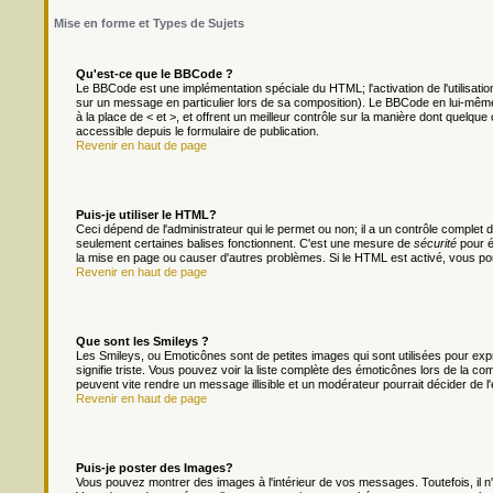
Mise en forme et Types de Sujets
Qu'est-ce que le BBCode ?
Le BBCode est une implémentation spéciale du HTML; l'activation de l'utilisat
sur un message en particulier lors de sa composition). Le BBCode en lui-même 
à la place de < et >, et offrent un meilleur contrôle sur la manière dont quelque 
accessible depuis le formulaire de publication.
Revenir en haut de page
Puis-je utiliser le HTML?
Ceci dépend de l'administrateur qui le permet ou non; il a un contrôle complet
seulement certaines balises fonctionnent. C'est une mesure de
sécurité
pour é
la mise en page ou causer d'autres problèmes. Si le HTML est activé, vous po
Revenir en haut de page
Que sont les Smileys ?
Les Smileys, ou Emoticônes sont de petites images qui sont utilisées pour exprim
signifie triste. Vous pouvez voir la liste complète des émoticônes lors de la c
peuvent vite rendre un message illisible et un modérateur pourrait décider de l
Revenir en haut de page
Puis-je poster des Images?
Vous pouvez montrer des images à l'intérieur de vos messages. Toutefois, il