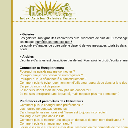
Index
Articles
Galeries
Forums
» Galeries
Les galeries sont gratuites et ouvertes aux utilisateurs de plus de 51 messa
les images
numériques sont exclues !
Le nombre d'images de votre galerie depend de vos messages totalisés dan
ecrits.
» Articles
L'écriture d'articles est désactivée par défaut. Pour avoir le droit d'écriture, m
Connexion et Enregistrement
Pourquoi ne puis-je pas me connecter ?
Pourquoi n'ai-je pas besoin de m'enregistrer ?
Pourquoi suis-je déconnecté automatiquement ?
Comment puis-je éviter que mon nom d'utilisateur apparaisse dans la liste des u
J'ai perdu mon mot de passe !
Je me suis inscrit mais ne peux pas me connecter !
Je me suis enregistré dans le passé, mais ne peux plus me connecter ?!
Préférences et paramètres des Utilisateurs
Comment puis-je changer mes préférences ?
Les heures ne sont pas correctes !
J'ai changé le fuseau horaire et l'heure est toujours incorrecte !
Ma langue n'est pas dans la liste !
Comment puis-je montrer une image en dessous de mon nom d'utilisateur ?
Comment puis-je changer mon rang ?
Lorsque je clique sur le lien e-mail d'un utilisateur, on me demande de me conn