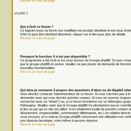
Revenir en haut de page
phpBB 2
Qui a écrit ce forum ?
Ce logiciel (sous sa forme non modifiée) est produit, distribué et est sous droit
GNU et peut être distribué librement; cliquez sur le lien pour plus de détails.
Revenir en haut de page
Pourquoi la fonction X n'est pas disponible ?
Ce programme a été écrit et est sous licence du Groupe phpBB. Si vous croyez q
que le groupe phpBB en pense. Veuillez ne pas poster de demande de fonction
nouvelles fonctionnalités.
Revenir en haut de page
Qui dois-je contacter à propos des questions d'abus ou de légalité relat
Vous devriez contacter l'administrateur de ce forum. Si vous n'arrivez pas à l
demander avec qui vous devriez prendre contact. Si vous ne recevez toujours 
recherche avec un "whois") ou, si ce forum fonctionne sur un hébergeur gratuit 
l'hébergeur. Veuillez noter que le Groupe phpBB n'a absolument aucun contrôl
le lieu ou par qui ce site est utilisé. Il est totalement inutile de prendre cont
désistement, responsabilité, commentaire diffamatoire, etc.) en relation dir
vous envoyez un e-mail au Groupe phpBB concernant une utilisation non conf
une réponse laconique, voire même à aucune réponse.
Revenir en haut de page