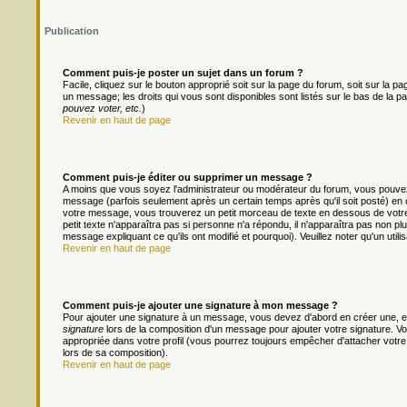
Publication
Comment puis-je poster un sujet dans un forum ?
Facile, cliquez sur le bouton approprié soit sur la page du forum, soit sur la 
un message; les droits qui vous sont disponibles sont listés sur le bas de la pa
pouvez voter, etc.
)
Revenir en haut de page
Comment puis-je éditer ou supprimer un message ?
A moins que vous soyez l'administrateur ou modérateur du forum, vous pouv
message (parfois seulement après un certain temps après qu'il soit posté) en 
votre message, vous trouverez un petit morceau de texte en dessous de votre m
petit texte n'apparaîtra pas si personne n'a répondu, il n'apparaîtra pas non pl
message expliquant ce qu'ils ont modifié et pourquoi). Veuillez noter qu'un ut
Revenir en haut de page
Comment puis-je ajouter une signature à mon message ?
Pour ajouter une signature à un message, vous devez d'abord en créer une, en
signature
lors de la composition d'un message pour ajouter votre signature. 
appropriée dans votre profil (vous pourrez toujours empêcher d'attacher votre
lors de sa composition).
Revenir en haut de page