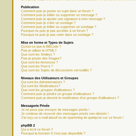
Publication
Comment puis-je poster un sujet dans un forum ?
Comment puis-je éditer ou supprimer un message ?
Comment puis-je ajouter une signature à mon message ?
Comment puis-je créer un sondage ?
Comment puis-je éditer ou supprimer un sondage ?
Pourquoi ne puis-je pas accéder à un forum ?
Pourquoi ne puis-je pas voter dans un sondage ?
Mise en forme et Types de Sujets
Qu'est-ce que le BBCode ?
Puis-je utiliser le HTML?
Que sont les Smileys ?
Puis-je poster des Images?
Que sont les Annonces ?
Que sont les Post-it ?
Que sont les Sujets de discussions verrouillés ?
Niveaux des Utilisateurs et Groupes
Qui sont les Administrateurs ?
Qui sont les Modérateurs?
Que sont les groupes d'utilisateurs ?
Comment puis-je joindre un groupe d'utilisateurs ?
Comment puis-je devenir le modérateur d'un groupe d'utilisateurs ?
Messagerie Privée
Je ne peux pas envoyer de messages privés !
Je continue de recevoir des messages privés non-désirés !
J'ai reçu un e-mail abusif ou de spamming de quelqu'un sur ce forum !
phpBB 2
Qui a écrit ce forum ?
Pourquoi la fonction X n'est pas disponible ?