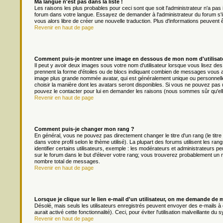
Ma langue n'est pas dans la liste !
Les raisons les plus probables pour ceci sont que soit l'administrateur n'a pas 
forum dans votre langue. Essayez de demander à l'administrateur du forum s'il p
vous alors libre de créer une nouvelle traduction. Plus d'informations peuvent 
Revenir en haut de page
Comment puis-je montrer une image en dessous de mon nom d'utilisat
Il peut y avoir deux images sous votre nom d'utilisateur lorsque vous lisez d
prennent la forme d'étoiles ou de blocs indiquant combien de messages vous av
image plus grande nommée avatar, qui est généralement unique ou personnelle à 
choisir la manière dont les avatars seront disponibles. Si vous ne pouvez pas ut
pouvez le contacter pour lui en demander les raisons (nous sommes sûr qu'ell
Revenir en haut de page
Comment puis-je changer mon rang ?
En général, vous ne pouvez pas directement changer le titre d'un rang (le titre
dans votre profil selon le thème utilisé). La plupart des forums utilisent les
identifier certains utilisateurs, exemple : les modérateurs et administrateurs pe
sur le forum dans le but d'élever votre rang; vous trouverez probablement un
nombre total de messages.
Revenir en haut de page
Lorsque je clique sur le lien e-mail d'un utilisateur, on me demande de 
Désolé, mais seuls les utilisateurs enregistrés peuvent envoyer des e-mails à d
aurait activé cette fonctionnalité). Ceci, pour éviter l'utilisation malveillante 
Revenir en haut de page