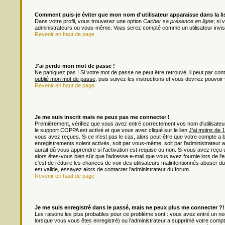
Comment puis-je éviter que mon nom d'utilisateur apparaisse dans la list
Dans votre profil, vous trouverez une option
Cacher sa présence en ligne
; si
administrateurs ou vous-même. Vous serez compté comme un utilisateur invisi
Revenir en haut de page
J'ai perdu mon mot de passe !
Ne paniquez pas ! Si votre mot de passe ne peut être retrouvé, il peut par contre
oublié mon mot de passe
, puis suivez les instructions et vous devriez pouvoi
Revenir en haut de page
Je me suis inscrit mais ne peux pas me connecter !
Premièrement, vérifiez que vous avez entré correctement vos nom d'utilisateur e
le support COPPA est activé et que vous avez cliqué sur le lien
J'ai moins de 
vous avez reçues. Si ce n'est pas le cas, alors peut-être que votre compte a 
enregistrements soient activés, soit par vous-même, soit par l'administrateu
aurait dû vous apprendre si l'activation est requise ou non. Si vous avez reçu u
alors êtes-vous bien sûr que l'adresse e-mail que vous avez fournie lors de l'en
c'est de réduire les chances de voir des utilisateurs malintentionnés abuser
est valide, essayez alors de contacter l'administrateur du forum.
Revenir en haut de page
Je me suis enregistré dans le passé, mais ne peux plus me connecter ?!
Les raisons les plus probables pour ce problème sont : vous avez entré un nom 
lorsque vous vous êtes enregistré) ou l'administrateur a supprimé votre compt