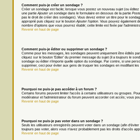
Comment puis-je créer un sondage ?
Créer un sondage est facile; lorsque vous postez un nouveau sujet (ou éditez 
une partie
Ajouter un sondage
dans le formulaire en dessous de la partie
Poste
pas le droit de créer des sondages). Vous devez entrer un titre pour le sonda
approprié puis cliquez sur le bouton
Ajouter l'option
. Vous pouvez également défi
nombre d'options que vous pourrez établir; cette limite est fixée par l'administr
Revenir en haut de page
Comment puis-je éditer ou supprimer un sondage ?
Comme pour les messages, les sondages peuvent uniquement être édités par le
cliquez sur le bouton 'Editer' du premier message du sujet (il a toujours le s
sondage ou éditer n'importe quelle option du sondage. Par contre, si une person
supprimer, ceci pour éviter aux gens de truquer les sondages en modifiant les
Revenir en haut de page
Pourquoi ne puis-je pas accéder à un forum ?
Certains forums peuvent limiter l'accès à certains utilisateurs ou groupes. Pour 
modérateur et l'administrateur du forum peuvent accorder cet accès; vous pou
Revenir en haut de page
Pourquoi ne puis-je pas voter dans un sondage ?
Seuls les utilisateurs enregistrés peuvent voter dans un sondage (afin d'évite
toujours pas voter, alors vous n'avez probablement pas les droits d'accès app
Revenir en haut de page