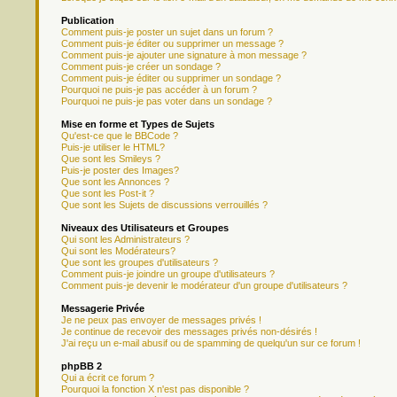
Publication
Comment puis-je poster un sujet dans un forum ?
Comment puis-je éditer ou supprimer un message ?
Comment puis-je ajouter une signature à mon message ?
Comment puis-je créer un sondage ?
Comment puis-je éditer ou supprimer un sondage ?
Pourquoi ne puis-je pas accéder à un forum ?
Pourquoi ne puis-je pas voter dans un sondage ?
Mise en forme et Types de Sujets
Qu'est-ce que le BBCode ?
Puis-je utiliser le HTML?
Que sont les Smileys ?
Puis-je poster des Images?
Que sont les Annonces ?
Que sont les Post-it ?
Que sont les Sujets de discussions verrouillés ?
Niveaux des Utilisateurs et Groupes
Qui sont les Administrateurs ?
Qui sont les Modérateurs?
Que sont les groupes d'utilisateurs ?
Comment puis-je joindre un groupe d'utilisateurs ?
Comment puis-je devenir le modérateur d'un groupe d'utilisateurs ?
Messagerie Privée
Je ne peux pas envoyer de messages privés !
Je continue de recevoir des messages privés non-désirés !
J'ai reçu un e-mail abusif ou de spamming de quelqu'un sur ce forum !
phpBB 2
Qui a écrit ce forum ?
Pourquoi la fonction X n'est pas disponible ?