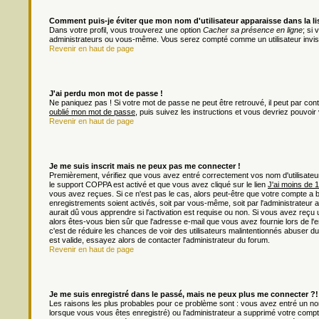
Comment puis-je éviter que mon nom d'utilisateur apparaisse dans la list
Dans votre profil, vous trouverez une option
Cacher sa présence en ligne
; si
administrateurs ou vous-même. Vous serez compté comme un utilisateur invisi
Revenir en haut de page
J'ai perdu mon mot de passe !
Ne paniquez pas ! Si votre mot de passe ne peut être retrouvé, il peut par contre
oublié mon mot de passe
, puis suivez les instructions et vous devriez pouvoi
Revenir en haut de page
Je me suis inscrit mais ne peux pas me connecter !
Premièrement, vérifiez que vous avez entré correctement vos nom d'utilisateur e
le support COPPA est activé et que vous avez cliqué sur le lien
J'ai moins de 
vous avez reçues. Si ce n'est pas le cas, alors peut-être que votre compte a 
enregistrements soient activés, soit par vous-même, soit par l'administrateu
aurait dû vous apprendre si l'activation est requise ou non. Si vous avez reçu u
alors êtes-vous bien sûr que l'adresse e-mail que vous avez fournie lors de l'en
c'est de réduire les chances de voir des utilisateurs malintentionnés abuser
est valide, essayez alors de contacter l'administrateur du forum.
Revenir en haut de page
Je me suis enregistré dans le passé, mais ne peux plus me connecter ?!
Les raisons les plus probables pour ce problème sont : vous avez entré un nom 
lorsque vous vous êtes enregistré) ou l'administrateur a supprimé votre compt