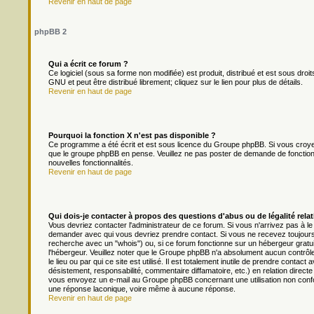
Revenir en haut de page
phpBB 2
Qui a écrit ce forum ?
Ce logiciel (sous sa forme non modifiée) est produit, distribué et est sous droit
GNU et peut être distribué librement; cliquez sur le lien pour plus de détails.
Revenir en haut de page
Pourquoi la fonction X n'est pas disponible ?
Ce programme a été écrit et est sous licence du Groupe phpBB. Si vous croyez q
que le groupe phpBB en pense. Veuillez ne pas poster de demande de fonction
nouvelles fonctionnalités.
Revenir en haut de page
Qui dois-je contacter à propos des questions d'abus ou de légalité relat
Vous devriez contacter l'administrateur de ce forum. Si vous n'arrivez pas à l
demander avec qui vous devriez prendre contact. Si vous ne recevez toujours 
recherche avec un "whois") ou, si ce forum fonctionne sur un hébergeur gratuit 
l'hébergeur. Veuillez noter que le Groupe phpBB n'a absolument aucun contrôl
le lieu ou par qui ce site est utilisé. Il est totalement inutile de prendre cont
désistement, responsabilité, commentaire diffamatoire, etc.) en relation dir
vous envoyez un e-mail au Groupe phpBB concernant une utilisation non conf
une réponse laconique, voire même à aucune réponse.
Revenir en haut de page