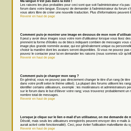
Ma langue n'est pas dans la liste !
Les raisons les plus probables pour ceci sont que soit l'administrateur n'a pas 
forum dans votre langue. Essayez de demander à l'administrateur du forum s'il p
vous alors libre de créer une nouvelle traduction. Plus d'informations peuvent 
Revenir en haut de page
Comment puis-je montrer une image en dessous de mon nom d'utilisat
Il peut y avoir deux images sous votre nom d'utilisateur lorsque vous lisez d
prennent la forme d'étoiles ou de blocs indiquant combien de messages vous av
image plus grande nommée avatar, qui est généralement unique ou personnelle à 
choisir la manière dont les avatars seront disponibles. Si vous ne pouvez pas ut
pouvez le contacter pour lui en demander les raisons (nous sommes sûr qu'ell
Revenir en haut de page
Comment puis-je changer mon rang ?
En général, vous ne pouvez pas directement changer le titre d'un rang (le titre
dans votre profil selon le thème utilisé). La plupart des forums utilisent les
identifier certains utilisateurs, exemple : les modérateurs et administrateurs pe
sur le forum dans le but d'élever votre rang; vous trouverez probablement un
nombre total de messages.
Revenir en haut de page
Lorsque je clique sur le lien e-mail d'un utilisateur, on me demande de 
Désolé, mais seuls les utilisateurs enregistrés peuvent envoyer des e-mails à d
aurait activé cette fonctionnalité). Ceci, pour éviter l'utilisation malveillante 
Revenir en haut de page