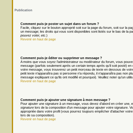
Publication
Comment puis-je poster un sujet dans un forum ?
Facile, cliquez sur le bouton approprié soit sur la page du forum, soit sur la 
un message; les droits qui vous sont disponibles sont listés sur le bas de la pa
pouvez voter, etc.
)
Revenir en haut de page
Comment puis-je éditer ou supprimer un message ?
A moins que vous soyez l'administrateur ou modérateur du forum, vous pouv
message (parfois seulement après un certain temps après qu'il soit posté) en 
votre message, vous trouverez un petit morceau de texte en dessous de votre m
petit texte n'apparaîtra pas si personne n'a répondu, il n'apparaîtra pas non pl
message expliquant ce qu'ils ont modifié et pourquoi). Veuillez noter qu'un ut
Revenir en haut de page
Comment puis-je ajouter une signature à mon message ?
Pour ajouter une signature à un message, vous devez d'abord en créer une, en
signature
lors de la composition d'un message pour ajouter votre signature. 
appropriée dans votre profil (vous pourrez toujours empêcher d'attacher votre
lors de sa composition).
Revenir en haut de page