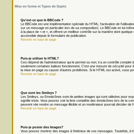
Mise en forme et Types de Sujets
Qu'est-ce que le BBCode ?
Le BBCode est une implémentation spéciale du HTML; l'activation de l'utilisat
sur un message en particulier lors de sa composition). Le BBCode en lui-même 
à la place de < et >, et offrent un meilleur contrôle sur la manière dont quelque 
accessible depuis le formulaire de publication.
Revenir en haut de page
Puis-je utiliser le HTML?
Ceci dépend de l'administrateur qui le permet ou non; il a un contrôle complet
seulement certaines balises fonctionnent. C'est une mesure de
sécurité
pour é
la mise en page ou causer d'autres problèmes. Si le HTML est activé, vous po
Revenir en haut de page
Que sont les Smileys ?
Les Smileys, ou Emoticônes sont de petites images qui sont utilisées pour exprim
signifie triste. Vous pouvez voir la liste complète des émoticônes lors de la c
peuvent vite rendre un message illisible et un modérateur pourrait décider de l
Revenir en haut de page
Puis-je poster des Images?
Vous pouvez montrer des images à l'intérieur de vos messages. Toutefois, il