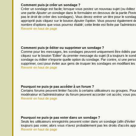
Comment puis-je créer un sondage ?
Créer un sondage est facile; lorsque vous postez un nouveau sujet (ou éditez 
une partie
Ajouter un sondage
dans le formulaire en dessous de la partie
Poste
pas le droit de créer des sondages). Vous devez entrer un titre pour le sonda
approprié puis cliquez sur le bouton
Ajouter l'option
. Vous pouvez également défi
nombre d'options que vous pourrez établir; cette limite est fixée par l'administr
Revenir en haut de page
Comment puis-je éditer ou supprimer un sondage ?
Comme pour les messages, les sondages peuvent uniquement être édités par le
cliquez sur le bouton 'Editer' du premier message du sujet (il a toujours le s
sondage ou éditer n'importe quelle option du sondage. Par contre, si une person
supprimer, ceci pour éviter aux gens de truquer les sondages en modifiant les
Revenir en haut de page
Pourquoi ne puis-je pas accéder à un forum ?
Certains forums peuvent limiter l'accès à certains utilisateurs ou groupes. Pour 
modérateur et l'administrateur du forum peuvent accorder cet accès; vous pou
Revenir en haut de page
Pourquoi ne puis-je pas voter dans un sondage ?
Seuls les utilisateurs enregistrés peuvent voter dans un sondage (afin d'évite
toujours pas voter, alors vous n'avez probablement pas les droits d'accès app
Revenir en haut de page