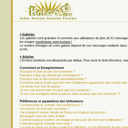
Index
Articles
Galeries
Forums
» Galeries
Les galeries sont gratuites et ouvertes aux utilisateurs de plus de 51 messa
les images
numériques sont exclues !
Le nombre d'images de votre galerie depend de vos messages totalisés dan
ecrits.
» Articles
L'écriture d'articles est désactivée par défaut. Pour avoir le droit d'écriture, m
Connexion et Enregistrement
Pourquoi ne puis-je pas me connecter ?
Pourquoi n'ai-je pas besoin de m'enregistrer ?
Pourquoi suis-je déconnecté automatiquement ?
Comment puis-je éviter que mon nom d'utilisateur apparaisse dans la liste des u
J'ai perdu mon mot de passe !
Je me suis inscrit mais ne peux pas me connecter !
Je me suis enregistré dans le passé, mais ne peux plus me connecter ?!
Préférences et paramètres des Utilisateurs
Comment puis-je changer mes préférences ?
Les heures ne sont pas correctes !
J'ai changé le fuseau horaire et l'heure est toujours incorrecte !
Ma langue n'est pas dans la liste !
Comment puis-je montrer une image en dessous de mon nom d'utilisateur ?
Comment puis-je changer mon rang ?
Lorsque je clique sur le lien e-mail d'un utilisateur, on me demande de me conn