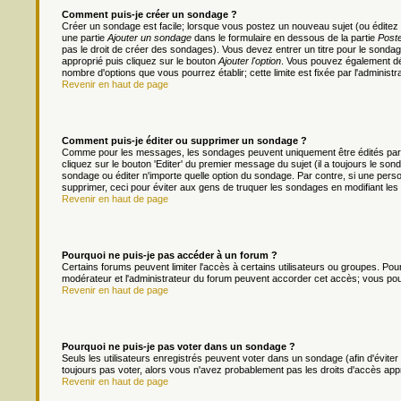
Comment puis-je créer un sondage ?
Créer un sondage est facile; lorsque vous postez un nouveau sujet (ou éditez 
une partie
Ajouter un sondage
dans le formulaire en dessous de la partie
Poste
pas le droit de créer des sondages). Vous devez entrer un titre pour le sonda
approprié puis cliquez sur le bouton
Ajouter l'option
. Vous pouvez également défi
nombre d'options que vous pourrez établir; cette limite est fixée par l'administr
Revenir en haut de page
Comment puis-je éditer ou supprimer un sondage ?
Comme pour les messages, les sondages peuvent uniquement être édités par le
cliquez sur le bouton 'Editer' du premier message du sujet (il a toujours le s
sondage ou éditer n'importe quelle option du sondage. Par contre, si une person
supprimer, ceci pour éviter aux gens de truquer les sondages en modifiant les
Revenir en haut de page
Pourquoi ne puis-je pas accéder à un forum ?
Certains forums peuvent limiter l'accès à certains utilisateurs ou groupes. Pour 
modérateur et l'administrateur du forum peuvent accorder cet accès; vous pou
Revenir en haut de page
Pourquoi ne puis-je pas voter dans un sondage ?
Seuls les utilisateurs enregistrés peuvent voter dans un sondage (afin d'évite
toujours pas voter, alors vous n'avez probablement pas les droits d'accès app
Revenir en haut de page