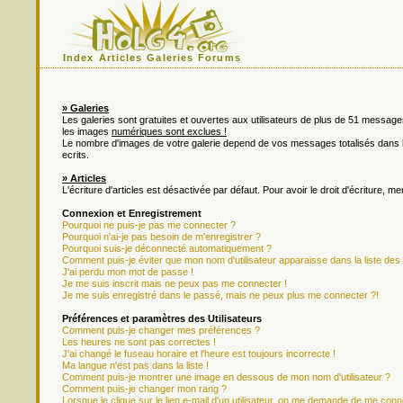
Index
Articles
Galeries
Forums
» Galeries
Les galeries sont gratuites et ouvertes aux utilisateurs de plus de 51 messa
les images
numériques sont exclues !
Le nombre d'images de votre galerie depend de vos messages totalisés dan
ecrits.
» Articles
L'écriture d'articles est désactivée par défaut. Pour avoir le droit d'écriture, m
Connexion et Enregistrement
Pourquoi ne puis-je pas me connecter ?
Pourquoi n'ai-je pas besoin de m'enregistrer ?
Pourquoi suis-je déconnecté automatiquement ?
Comment puis-je éviter que mon nom d'utilisateur apparaisse dans la liste des u
J'ai perdu mon mot de passe !
Je me suis inscrit mais ne peux pas me connecter !
Je me suis enregistré dans le passé, mais ne peux plus me connecter ?!
Préférences et paramètres des Utilisateurs
Comment puis-je changer mes préférences ?
Les heures ne sont pas correctes !
J'ai changé le fuseau horaire et l'heure est toujours incorrecte !
Ma langue n'est pas dans la liste !
Comment puis-je montrer une image en dessous de mon nom d'utilisateur ?
Comment puis-je changer mon rang ?
Lorsque je clique sur le lien e-mail d'un utilisateur, on me demande de me conn