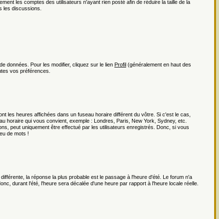
ment les comptes des utilisateurs n'ayant rien posté afin de réduire la taille de la
 les discussions.
e données. Pour les modifier, cliquez sur le lien
Profil
(généralement en haut des
utes vos préférences.
t les heures affichées dans un fuseau horaire différent du vôtre. Si c'est le cas,
au horaire qui vous convient, exemple : Londres, Paris, New York, Sydney, etc.
ns, peut uniquement être effectué par les utilisateurs enregistrés. Donc, si vous
jeu de mots !
 différente, la réponse la plus probable est le passage à l'heure d'été. Le forum n'a
nc, durant l'été, l'heure sera décalée d'une heure par rapport à l'heure locale réelle.