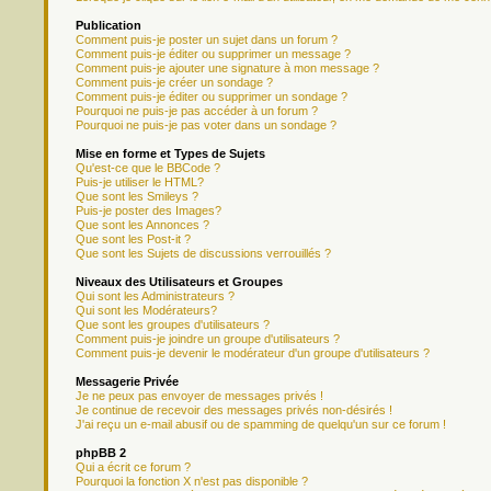
Publication
Comment puis-je poster un sujet dans un forum ?
Comment puis-je éditer ou supprimer un message ?
Comment puis-je ajouter une signature à mon message ?
Comment puis-je créer un sondage ?
Comment puis-je éditer ou supprimer un sondage ?
Pourquoi ne puis-je pas accéder à un forum ?
Pourquoi ne puis-je pas voter dans un sondage ?
Mise en forme et Types de Sujets
Qu'est-ce que le BBCode ?
Puis-je utiliser le HTML?
Que sont les Smileys ?
Puis-je poster des Images?
Que sont les Annonces ?
Que sont les Post-it ?
Que sont les Sujets de discussions verrouillés ?
Niveaux des Utilisateurs et Groupes
Qui sont les Administrateurs ?
Qui sont les Modérateurs?
Que sont les groupes d'utilisateurs ?
Comment puis-je joindre un groupe d'utilisateurs ?
Comment puis-je devenir le modérateur d'un groupe d'utilisateurs ?
Messagerie Privée
Je ne peux pas envoyer de messages privés !
Je continue de recevoir des messages privés non-désirés !
J'ai reçu un e-mail abusif ou de spamming de quelqu'un sur ce forum !
phpBB 2
Qui a écrit ce forum ?
Pourquoi la fonction X n'est pas disponible ?