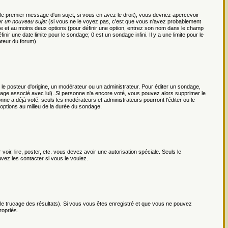
le premier message d'un sujet, si vous en avez le droit), vous devriez apercevoir
r un nouveau sujet
(si vous ne le voyez pas, c'est que vous n'avez probablement
ge et au moins deux options (pour définir une option, entrez son nom dans le champ
nir une date limite pour le sondage; 0 est un sondage infini. Il y a une limite pour le
ateur du forum).
 posteur d'origine, un modérateur ou un administrateur. Pour éditer un sondage,
ondage associé avec lui). Si personne n'a encore voté, vous pouvez alors supprimer le
ne a déjà voté, seuls les modérateurs et administrateurs pourront l'éditer ou le
 options au milieu de la durée du sondage.
voir, lire, poster, etc. vous devez avoir une autorisation spéciale. Seuls le
vez les contacter si vous le voulez.
r le trucage des résultats). Si vous vous êtes enregistré et que vous ne pouvez
ropriés.