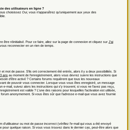
e des utilisateurs en ligne ?
 vous choisissez
Oui
, vous n'apparaîtrez qu'uniquement aux yeux des
ble.
 être réinitialisé. Pour ce faire, allez sur la page de connexion et cliquez sur
J'ai
r vous reconnecter en un rien de temps.
t mot de passe. S'ils ont correctement été entrés, alors il y a deux possibilités. Si
13 ans
au moment de l'enregistrement, alors vous devrez suivre les instructions que
besoin d'être activé ? Certains forums requièrent que tous les nouveaux
r avant de pouvoir vous connecter. Lorsque vous vous êtes enregistré, un message
n e-mail, suivez alors les instructions qui s'y trouvent; si vous ne l'avez pas reçu,
registrement est valide ? L'une des raisons pour lesquelles l'activation est utilisée,
 du forum anonymement. Si vous êtes sûr que l'adresse e-mail que vous avez fournie
d'utilisateur ou mot de passe incorrect (vérifiez l'e-mail qui vous a été envoyé
e pour quelque raison. Si vous vous trouvez dans le dernier cas, peut-être alors que