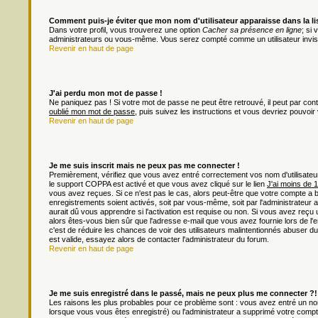
Comment puis-je éviter que mon nom d'utilisateur apparaisse dans la list
Dans votre profil, vous trouverez une option
Cacher sa présence en ligne
; si
administrateurs ou vous-même. Vous serez compté comme un utilisateur invisi
Revenir en haut de page
J'ai perdu mon mot de passe !
Ne paniquez pas ! Si votre mot de passe ne peut être retrouvé, il peut par contre
oublié mon mot de passe
, puis suivez les instructions et vous devriez pouvoi
Revenir en haut de page
Je me suis inscrit mais ne peux pas me connecter !
Premièrement, vérifiez que vous avez entré correctement vos nom d'utilisateur e
le support COPPA est activé et que vous avez cliqué sur le lien
J'ai moins de 
vous avez reçues. Si ce n'est pas le cas, alors peut-être que votre compte a 
enregistrements soient activés, soit par vous-même, soit par l'administrateu
aurait dû vous apprendre si l'activation est requise ou non. Si vous avez reçu u
alors êtes-vous bien sûr que l'adresse e-mail que vous avez fournie lors de l'en
c'est de réduire les chances de voir des utilisateurs malintentionnés abuser
est valide, essayez alors de contacter l'administrateur du forum.
Revenir en haut de page
Je me suis enregistré dans le passé, mais ne peux plus me connecter ?!
Les raisons les plus probables pour ce problème sont : vous avez entré un nom 
lorsque vous vous êtes enregistré) ou l'administrateur a supprimé votre compt