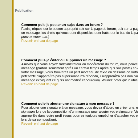
Publication
Comment puis-je poster un sujet dans un forum ?
Facile, cliquez sur le bouton approprié soit sur la page du forum, soit sur la 
un message; les droits qui vous sont disponibles sont listés sur le bas de la pa
pouvez voter, etc.
)
Revenir en haut de page
Comment puis-je éditer ou supprimer un message ?
A moins que vous soyez l'administrateur ou modérateur du forum, vous pouv
message (parfois seulement après un certain temps après qu'il soit posté) en 
votre message, vous trouverez un petit morceau de texte en dessous de votre m
petit texte n'apparaîtra pas si personne n'a répondu, il n'apparaîtra pas non pl
message expliquant ce qu'ils ont modifié et pourquoi). Veuillez noter qu'un ut
Revenir en haut de page
Comment puis-je ajouter une signature à mon message ?
Pour ajouter une signature à un message, vous devez d'abord en créer une, en
signature
lors de la composition d'un message pour ajouter votre signature. 
appropriée dans votre profil (vous pourrez toujours empêcher d'attacher votre
lors de sa composition).
Revenir en haut de page