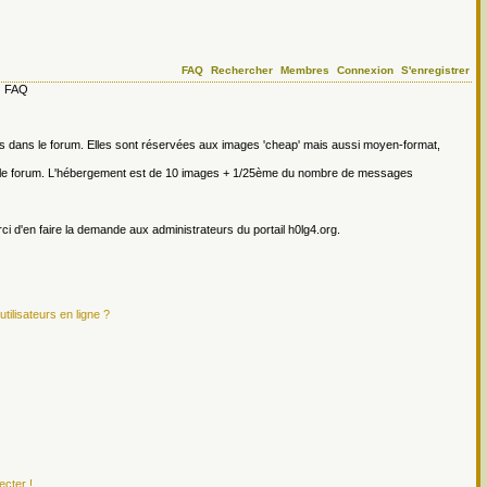
FAQ
Rechercher
Membres
Connexion
S'enregistrer
FAQ
ges dans le forum. Elles sont réservées aux images 'cheap' mais aussi moyen-format,
s le forum. L'hébergement est de 10 images + 1/25ème du nombre de messages
erci d'en faire la demande aux administrateurs du portail h0lg4.org.
tilisateurs en ligne ?
ecter !