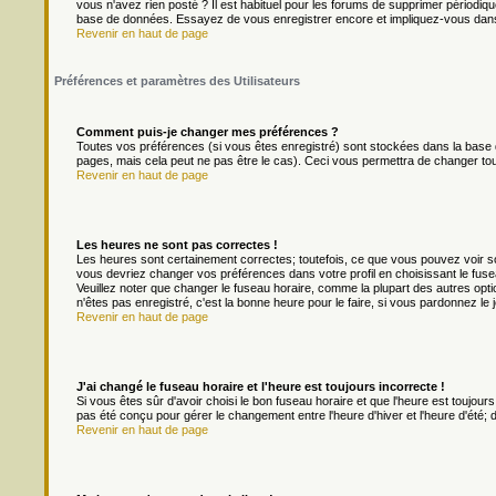
vous n'avez rien posté ? Il est habituel pour les forums de supprimer périodique
base de données. Essayez de vous enregistrer encore et impliquez-vous dans
Revenir en haut de page
Préférences et paramètres des Utilisateurs
Comment puis-je changer mes préférences ?
Toutes vos préférences (si vous êtes enregistré) sont stockées dans la base d
pages, mais cela peut ne pas être le cas). Ceci vous permettra de changer to
Revenir en haut de page
Les heures ne sont pas correctes !
Les heures sont certainement correctes; toutefois, ce que vous pouvez voir son
vous devriez changer vos préférences dans votre profil en choisissant le fuse
Veuillez noter que changer le fuseau horaire, comme la plupart des autres optio
n'êtes pas enregistré, c'est la bonne heure pour le faire, si vous pardonnez le 
Revenir en haut de page
J'ai changé le fuseau horaire et l'heure est toujours incorrecte !
Si vous êtes sûr d'avoir choisi le bon fuseau horaire et que l'heure est toujours
pas été conçu pour gérer le changement entre l'heure d'hiver et l'heure d'été; do
Revenir en haut de page