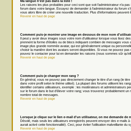
Ma langue n'est pas dans la liste !
Les raisons les plus probables pour ceci sont que soit l'administrateur n'a pas 
forum dans votre langue. Essayez de demander à l'administrateur du forum s'il p
vous alors libre de créer une nouvelle traduction. Plus d'informations peuvent 
Revenir en haut de page
Comment puis-je montrer une image en dessous de mon nom d'utilisat
Il peut y avoir deux images sous votre nom d'utilisateur lorsque vous lisez d
prennent la forme d'étoiles ou de blocs indiquant combien de messages vous av
image plus grande nommée avatar, qui est généralement unique ou personnelle à 
choisir la manière dont les avatars seront disponibles. Si vous ne pouvez pas ut
pouvez le contacter pour lui en demander les raisons (nous sommes sûr qu'ell
Revenir en haut de page
Comment puis-je changer mon rang ?
En général, vous ne pouvez pas directement changer le titre d'un rang (le titre
dans votre profil selon le thème utilisé). La plupart des forums utilisent les
identifier certains utilisateurs, exemple : les modérateurs et administrateurs pe
sur le forum dans le but d'élever votre rang; vous trouverez probablement un
nombre total de messages.
Revenir en haut de page
Lorsque je clique sur le lien e-mail d'un utilisateur, on me demande de 
Désolé, mais seuls les utilisateurs enregistrés peuvent envoyer des e-mails à d
aurait activé cette fonctionnalité). Ceci, pour éviter l'utilisation malveillante 
Revenir en haut de page