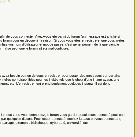
forum ?
afin de vous connecter. Avez-vous été banni du forum (un message est affiché si
 du forum pour en découvrir la raison. Si vous vous êtes enregistré et que vous n'êtes
ifiez vos nom d'utilisateur et mot de passe; c'est généralement de là que vient le
m; il se peut que le forum ait été mal configuré.
ous avez besoin ou non de vous enregistrer pour poster des messages sur certains
nnelles non-disponibles pour les invités tels que le choix d'une image avatar, une
isateurs, etc. L'enregistrement prend seulement quelques instants; il est donc
lorsque vous vous connectez, le forum vous gardera seulement connecté pour une
te par quelqu'un d'autre. Pour rester connecté, cochez la case en vous connectant;
partagé, exemple : bibliothèque, cybercafé, université, etc.