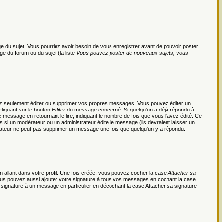
page du sujet. Vous pourriez avoir besoin de vous enregistrer avant de pouvoir poster
ge du forum ou du sujet (la liste
Vous pouvez poster de nouveaux sujets, vous
ez seulement éditer ou supprimer vos propres messages. Vous pouvez éditer un
cliquant sur le bouton
Editer
du message concerné. Si quelqu'un a déjà répondu à
essage en retournant le lire, indiquant le nombre de fois que vous l'avez édité. Ce
us si un modérateur ou un administrateur édite le message (ils devraient laisser un
ilisateur ne peut pas supprimer un message une fois que quelqu'un y a répondu.
 allant dans votre profil. Une fois créée, vous pouvez cocher la case
Attacher sa
Vous pouvez aussi ajouter votre signature à tous vos messages en cochant la case
 signature à un message en particulier en décochant la case Attacher sa signature