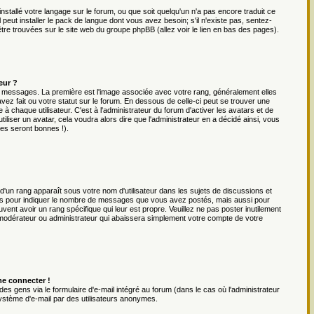
installé votre langage sur le forum, ou que soit quelqu'un n'a pas encore traduit ce
eut installer le pack de langue dont vous avez besoin; s'il n'existe pas, sentez-
être trouvées sur le site web du groupe phpBB (allez voir le lien en bas des pages).
eur ?
es messages. La première est l'image associée avec votre rang, généralement elles
ez fait ou votre statut sur le forum. En dessous de celle-ci peut se trouver une
chaque utilisateur. C'est à l'administrateur du forum d'activer les avatars et de
iliser un avatar, cela voudra alors dire que l'administrateur en a décidé ainsi, vous
es seront bonnes !).
 d'un rang apparaît sous votre nom d'utilisateur dans les sujets de discussions et
 rangs pour indiquer le nombre de messages que vous avez postés, mais aussi pour
uvent avoir un rang spécifique qui leur est propre. Veuillez ne pas poster inutilement
 modérateur ou administrateur qui abaissera simplement votre compte de votre
me connecter !
es gens via le formulaire d'e-mail intégré au forum (dans le cas où l'administrateur
du système d'e-mail par des utilisateurs anonymes.