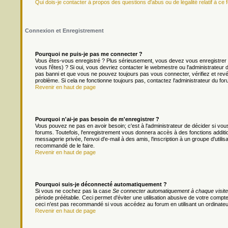
Qui dois-je contacter à propos des questions d'abus ou de légalité relatif à ce 
Connexion et Enregistrement
Pourquoi ne puis-je pas me connecter ?
Vous êtes-vous enregistré ? Plus sérieusement, vous devez vous enregistrer 
vous l'êtes) ? Si oui, vous devriez contacter le webmestre ou l'administrateur
pas banni et que vous ne pouvez toujours pas vous connecter, vérifiez et revér
problème. Si cela ne fonctionne toujours pas, contactez l'administrateur du foru
Revenir en haut de page
Pourquoi n'ai-je pas besoin de m'enregistrer ?
Vous pouvez ne pas en avoir besoin; c'est à l'administrateur de décider si v
forums. Toutefois, l'enregistrement vous donnera accès à des fonctions additio
messagerie privée, l'envoi d'e-mail à des amis, l'inscription à un groupe d'util
recommandé de le faire.
Revenir en haut de page
Pourquoi suis-je déconnecté automatiquement ?
Si vous ne cochez pas la case
Se connecter automatiquement à chaque visite
période préétablie. Ceci permet d'éviter une utilisation abusive de votre comp
ceci n'est pas recommandé si vous accédez au forum en utilisant un ordinateur 
Revenir en haut de page