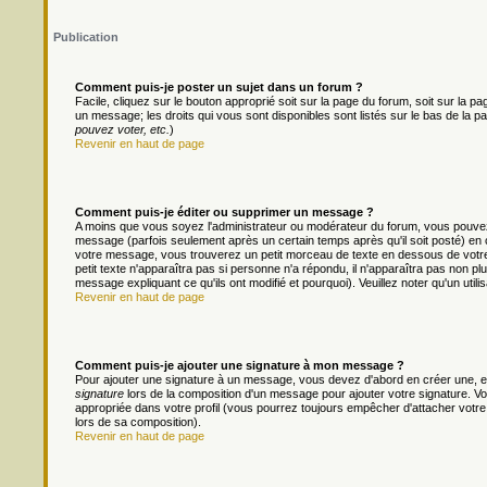
Publication
Comment puis-je poster un sujet dans un forum ?
Facile, cliquez sur le bouton approprié soit sur la page du forum, soit sur la 
un message; les droits qui vous sont disponibles sont listés sur le bas de la pa
pouvez voter, etc.
)
Revenir en haut de page
Comment puis-je éditer ou supprimer un message ?
A moins que vous soyez l'administrateur ou modérateur du forum, vous pouv
message (parfois seulement après un certain temps après qu'il soit posté) en 
votre message, vous trouverez un petit morceau de texte en dessous de votre m
petit texte n'apparaîtra pas si personne n'a répondu, il n'apparaîtra pas non pl
message expliquant ce qu'ils ont modifié et pourquoi). Veuillez noter qu'un ut
Revenir en haut de page
Comment puis-je ajouter une signature à mon message ?
Pour ajouter une signature à un message, vous devez d'abord en créer une, en
signature
lors de la composition d'un message pour ajouter votre signature. 
appropriée dans votre profil (vous pourrez toujours empêcher d'attacher votre
lors de sa composition).
Revenir en haut de page