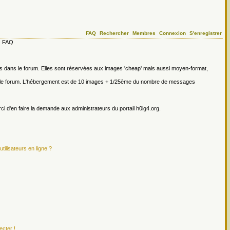
FAQ
Rechercher
Membres
Connexion
S'enregistrer
FAQ
ges dans le forum. Elles sont réservées aux images 'cheap' mais aussi moyen-format,
s le forum. L'hébergement est de 10 images + 1/25ème du nombre de messages
erci d'en faire la demande aux administrateurs du portail h0lg4.org.
tilisateurs en ligne ?
ecter !