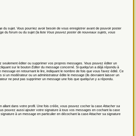
page du sujet. Vous pourriez avoir besoin de vous enregistrer avant de pouvoir poster
ge du forum ou du sujet (la liste
Vous pouvez poster de nouveaux sujets, vous
ez seulement éditer ou supprimer vos propres messages. Vous pouvez éditer un
cliquant sur le bouton
Editer
du message concerné. Si quelqu'un a déjà répondu à
essage en retournant le lire, indiquant le nombre de fois que vous l'avez édité. Ce
us si un modérateur ou un administrateur édite le message (ils devraient laisser un
ilisateur ne peut pas supprimer un message une fois que quelqu'un y a répondu.
 allant dans votre profil. Une fois créée, vous pouvez cocher la case
Attacher sa
Vous pouvez aussi ajouter votre signature à tous vos messages en cochant la case
 signature à un message en particulier en décochant la case Attacher sa signature