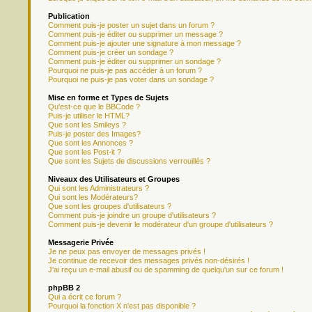
Publication
Comment puis-je poster un sujet dans un forum ?
Comment puis-je éditer ou supprimer un message ?
Comment puis-je ajouter une signature à mon message ?
Comment puis-je créer un sondage ?
Comment puis-je éditer ou supprimer un sondage ?
Pourquoi ne puis-je pas accéder à un forum ?
Pourquoi ne puis-je pas voter dans un sondage ?
Mise en forme et Types de Sujets
Qu'est-ce que le BBCode ?
Puis-je utiliser le HTML?
Que sont les Smileys ?
Puis-je poster des Images?
Que sont les Annonces ?
Que sont les Post-it ?
Que sont les Sujets de discussions verrouillés ?
Niveaux des Utilisateurs et Groupes
Qui sont les Administrateurs ?
Qui sont les Modérateurs?
Que sont les groupes d'utilisateurs ?
Comment puis-je joindre un groupe d'utilisateurs ?
Comment puis-je devenir le modérateur d'un groupe d'utilisateurs ?
Messagerie Privée
Je ne peux pas envoyer de messages privés !
Je continue de recevoir des messages privés non-désirés !
J'ai reçu un e-mail abusif ou de spamming de quelqu'un sur ce forum !
phpBB 2
Qui a écrit ce forum ?
Pourquoi la fonction X n'est pas disponible ?