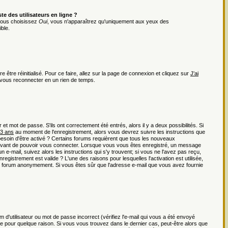
e des utilisateurs en ligne ?
 vous choisissez
Oui
, vous n'apparaîtrez qu'uniquement aux yeux des
ble.
 être réinitialisé. Pour ce faire, allez sur la page de connexion et cliquez sur
J'ai
r vous reconnecter en un rien de temps.
t mot de passe. S'ils ont correctement été entrés, alors il y a deux possibilités. Si
13 ans
au moment de l'enregistrement, alors vous devrez suivre les instructions que
besoin d'être activé ? Certains forums requièrent que tous les nouveaux
r avant de pouvoir vous connecter. Lorsque vous vous êtes enregistré, un message
n e-mail, suivez alors les instructions qui s'y trouvent; si vous ne l'avez pas reçu,
registrement est valide ? L'une des raisons pour lesquelles l'activation est utilisée,
 du forum anonymement. Si vous êtes sûr que l'adresse e-mail que vous avez fournie
d'utilisateur ou mot de passe incorrect (vérifiez l'e-mail qui vous a été envoyé
e pour quelque raison. Si vous vous trouvez dans le dernier cas, peut-être alors que