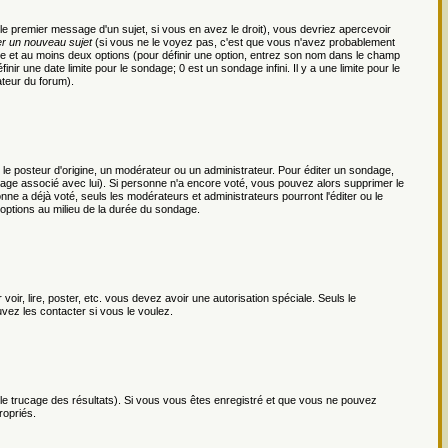
le premier message d'un sujet, si vous en avez le droit), vous devriez apercevoir
r un nouveau sujet
(si vous ne le voyez pas, c'est que vous n'avez probablement
ge et au moins deux options (pour définir une option, entrez son nom dans le champ
nir une date limite pour le sondage; 0 est un sondage infini. Il y a une limite pour le
ateur du forum).
 posteur d'origine, un modérateur ou un administrateur. Pour éditer un sondage,
ondage associé avec lui). Si personne n'a encore voté, vous pouvez alors supprimer le
ne a déjà voté, seuls les modérateurs et administrateurs pourront l'éditer ou le
 options au milieu de la durée du sondage.
voir, lire, poster, etc. vous devez avoir une autorisation spéciale. Seuls le
vez les contacter si vous le voulez.
r le trucage des résultats). Si vous vous êtes enregistré et que vous ne pouvez
ropriés.