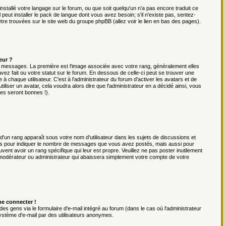
installé votre langage sur le forum, ou que soit quelqu'un n'a pas encore traduit ce
eut installer le pack de langue dont vous avez besoin; s'il n'existe pas, sentez-
être trouvées sur le site web du groupe phpBB (allez voir le lien en bas des pages).
eur ?
es messages. La première est l'image associée avec votre rang, généralement elles
ez fait ou votre statut sur le forum. En dessous de celle-ci peut se trouver une
chaque utilisateur. C'est à l'administrateur du forum d'activer les avatars et de
iliser un avatar, cela voudra alors dire que l'administrateur en a décidé ainsi, vous
es seront bonnes !).
 d'un rang apparaît sous votre nom d'utilisateur dans les sujets de discussions et
 rangs pour indiquer le nombre de messages que vous avez postés, mais aussi pour
uvent avoir un rang spécifique qui leur est propre. Veuillez ne pas poster inutilement
 modérateur ou administrateur qui abaissera simplement votre compte de votre
me connecter !
es gens via le formulaire d'e-mail intégré au forum (dans le cas où l'administrateur
du système d'e-mail par des utilisateurs anonymes.