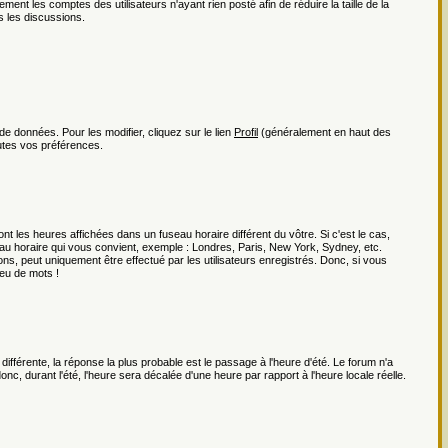
ment les comptes des utilisateurs n'ayant rien posté afin de réduire la taille de la
 les discussions.
e données. Pour les modifier, cliquez sur le lien
Profil
(généralement en haut des
utes vos préférences.
t les heures affichées dans un fuseau horaire différent du vôtre. Si c'est le cas,
au horaire qui vous convient, exemple : Londres, Paris, New York, Sydney, etc.
ns, peut uniquement être effectué par les utilisateurs enregistrés. Donc, si vous
jeu de mots !
 différente, la réponse la plus probable est le passage à l'heure d'été. Le forum n'a
nc, durant l'été, l'heure sera décalée d'une heure par rapport à l'heure locale réelle.