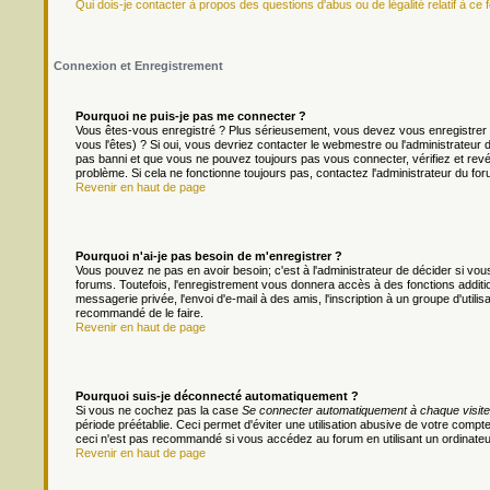
Qui dois-je contacter à propos des questions d'abus ou de légalité relatif à ce 
Connexion et Enregistrement
Pourquoi ne puis-je pas me connecter ?
Vous êtes-vous enregistré ? Plus sérieusement, vous devez vous enregistrer 
vous l'êtes) ? Si oui, vous devriez contacter le webmestre ou l'administrateur
pas banni et que vous ne pouvez toujours pas vous connecter, vérifiez et revér
problème. Si cela ne fonctionne toujours pas, contactez l'administrateur du foru
Revenir en haut de page
Pourquoi n'ai-je pas besoin de m'enregistrer ?
Vous pouvez ne pas en avoir besoin; c'est à l'administrateur de décider si v
forums. Toutefois, l'enregistrement vous donnera accès à des fonctions additio
messagerie privée, l'envoi d'e-mail à des amis, l'inscription à un groupe d'util
recommandé de le faire.
Revenir en haut de page
Pourquoi suis-je déconnecté automatiquement ?
Si vous ne cochez pas la case
Se connecter automatiquement à chaque visite
période préétablie. Ceci permet d'éviter une utilisation abusive de votre comp
ceci n'est pas recommandé si vous accédez au forum en utilisant un ordinateur 
Revenir en haut de page