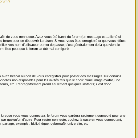
forum ?
afin de vous connecter. Avez-vous été banni du forum (un message est affiché si
 du forum pour en découvrir la raison. Si vous vous êtes enregistré et que vous n'êtes
ifiez vos nom d'utilisateur et mot de passe; c'est généralement de là que vient le
m; il se peut que le forum ait été mal configuré.
ous avez besoin ou non de vous enregistrer pour poster des messages sur certains
nnelles non-disponibles pour les invités tels que le choix d'une image avatar, une
isateurs, etc. L'enregistrement prend seulement quelques instants; il est donc
lorsque vous vous connectez, le forum vous gardera seulement connecté pour une
te par quelqu'un d'autre. Pour rester connecté, cochez la case en vous connectant;
partagé, exemple : bibliothèque, cybercafé, université, etc.