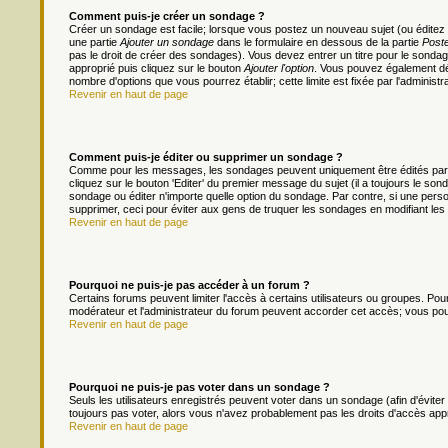
Comment puis-je créer un sondage ?
Créer un sondage est facile; lorsque vous postez un nouveau sujet (ou éditez 
une partie
Ajouter un sondage
dans le formulaire en dessous de la partie
Poste
pas le droit de créer des sondages). Vous devez entrer un titre pour le sonda
approprié puis cliquez sur le bouton
Ajouter l'option
. Vous pouvez également défi
nombre d'options que vous pourrez établir; cette limite est fixée par l'administr
Revenir en haut de page
Comment puis-je éditer ou supprimer un sondage ?
Comme pour les messages, les sondages peuvent uniquement être édités par le
cliquez sur le bouton 'Editer' du premier message du sujet (il a toujours le s
sondage ou éditer n'importe quelle option du sondage. Par contre, si une person
supprimer, ceci pour éviter aux gens de truquer les sondages en modifiant les
Revenir en haut de page
Pourquoi ne puis-je pas accéder à un forum ?
Certains forums peuvent limiter l'accès à certains utilisateurs ou groupes. Pour 
modérateur et l'administrateur du forum peuvent accorder cet accès; vous pou
Revenir en haut de page
Pourquoi ne puis-je pas voter dans un sondage ?
Seuls les utilisateurs enregistrés peuvent voter dans un sondage (afin d'évite
toujours pas voter, alors vous n'avez probablement pas les droits d'accès app
Revenir en haut de page