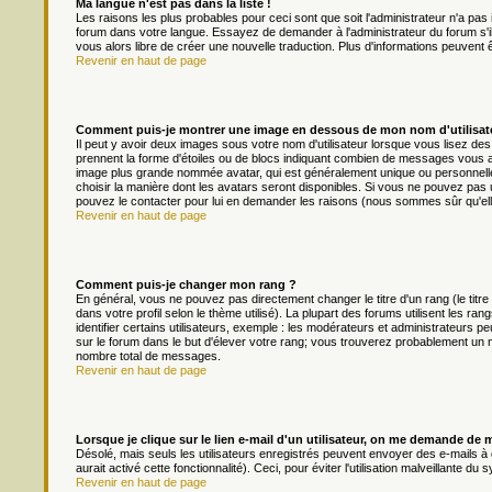
Ma langue n'est pas dans la liste !
Les raisons les plus probables pour ceci sont que soit l'administrateur n'a pas 
forum dans votre langue. Essayez de demander à l'administrateur du forum s'il p
vous alors libre de créer une nouvelle traduction. Plus d'informations peuvent 
Revenir en haut de page
Comment puis-je montrer une image en dessous de mon nom d'utilisat
Il peut y avoir deux images sous votre nom d'utilisateur lorsque vous lisez d
prennent la forme d'étoiles ou de blocs indiquant combien de messages vous av
image plus grande nommée avatar, qui est généralement unique ou personnelle à 
choisir la manière dont les avatars seront disponibles. Si vous ne pouvez pas ut
pouvez le contacter pour lui en demander les raisons (nous sommes sûr qu'ell
Revenir en haut de page
Comment puis-je changer mon rang ?
En général, vous ne pouvez pas directement changer le titre d'un rang (le titre
dans votre profil selon le thème utilisé). La plupart des forums utilisent les
identifier certains utilisateurs, exemple : les modérateurs et administrateurs pe
sur le forum dans le but d'élever votre rang; vous trouverez probablement un
nombre total de messages.
Revenir en haut de page
Lorsque je clique sur le lien e-mail d'un utilisateur, on me demande de 
Désolé, mais seuls les utilisateurs enregistrés peuvent envoyer des e-mails à d
aurait activé cette fonctionnalité). Ceci, pour éviter l'utilisation malveillante 
Revenir en haut de page