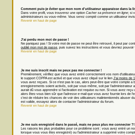
Comment puis-je éviter que mon nom d'utilisateur apparaisse dans la list
Dans votre profil, vous trouverez une option
Cacher sa présence en ligne
; si
administrateurs ou vous-même. Vous serez compté comme un utilisateur invisi
Revenir en haut de page
J'ai perdu mon mot de passe !
Ne paniquez pas ! Si votre mot de passe ne peut être retrouvé, il peut par contre
oublié mon mot de passe
, puis suivez les instructions et vous devriez pouvoi
Revenir en haut de page
Je me suis inscrit mais ne peux pas me connecter !
Premièrement, vérifiez que vous avez entré correctement vos nom d'utilisateur e
le support COPPA est activé et que vous avez cliqué sur le lien
J'ai moins de 
vous avez reçues. Si ce n'est pas le cas, alors peut-être que votre compte a 
enregistrements soient activés, soit par vous-même, soit par l'administrateu
aurait dû vous apprendre si l'activation est requise ou non. Si vous avez reçu u
alors êtes-vous bien sûr que l'adresse e-mail que vous avez fournie lors de l'en
c'est de réduire les chances de voir des utilisateurs malintentionnés abuser
est valide, essayez alors de contacter l'administrateur du forum.
Revenir en haut de page
Je me suis enregistré dans le passé, mais ne peux plus me connecter ?!
Les raisons les plus probables pour ce problème sont : vous avez entré un nom 
lorsque vous vous êtes enregistré) ou l'administrateur a supprimé votre compt