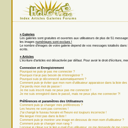
Index
Articles
Galeries
Forums
» Galeries
Les galeries sont gratuites et ouvertes aux utilisateurs de plus de 51 messa
les images
numériques sont exclues !
Le nombre d'images de votre galerie depend de vos messages totalisés dan
ecrits.
» Articles
L'écriture d'articles est désactivée par défaut. Pour avoir le droit d'écriture, m
Connexion et Enregistrement
Pourquoi ne puis-je pas me connecter ?
Pourquoi n'ai-je pas besoin de m'enregistrer ?
Pourquoi suis-je déconnecté automatiquement ?
Comment puis-je éviter que mon nom d'utilisateur apparaisse dans la liste des u
J'ai perdu mon mot de passe !
Je me suis inscrit mais ne peux pas me connecter !
Je me suis enregistré dans le passé, mais ne peux plus me connecter ?!
Préférences et paramètres des Utilisateurs
Comment puis-je changer mes préférences ?
Les heures ne sont pas correctes !
J'ai changé le fuseau horaire et l'heure est toujours incorrecte !
Ma langue n'est pas dans la liste !
Comment puis-je montrer une image en dessous de mon nom d'utilisateur ?
Comment puis-je changer mon rang ?
Lorsque je clique sur le lien e-mail d'un utilisateur, on me demande de me conn