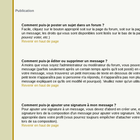
Publication
Comment puis-je poster un sujet dans un forum ?
Facile, cliquez sur le bouton approprié soit sur la page du forum, soit sur la 
un message; les droits qui vous sont disponibles sont listés sur le bas de la pa
pouvez voter, etc.
)
Revenir en haut de page
Comment puis-je éditer ou supprimer un message ?
A moins que vous soyez l'administrateur ou modérateur du forum, vous pouv
message (parfois seulement après un certain temps après qu'il soit posté) en 
votre message, vous trouverez un petit morceau de texte en dessous de votre m
petit texte n'apparaîtra pas si personne n'a répondu, il n'apparaîtra pas non pl
message expliquant ce qu'ils ont modifié et pourquoi). Veuillez noter qu'un ut
Revenir en haut de page
Comment puis-je ajouter une signature à mon message ?
Pour ajouter une signature à un message, vous devez d'abord en créer une, en
signature
lors de la composition d'un message pour ajouter votre signature. 
appropriée dans votre profil (vous pourrez toujours empêcher d'attacher votre
lors de sa composition).
Revenir en haut de page