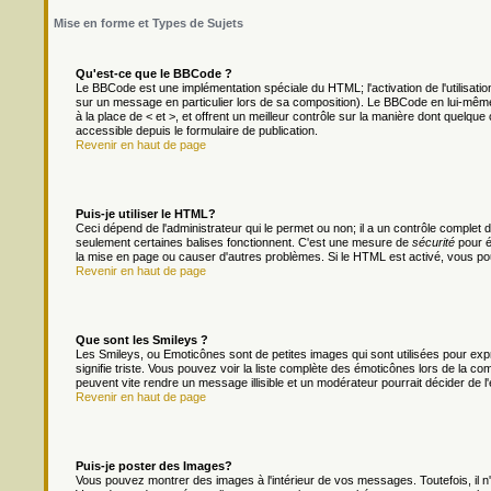
Mise en forme et Types de Sujets
Qu'est-ce que le BBCode ?
Le BBCode est une implémentation spéciale du HTML; l'activation de l'utilisat
sur un message en particulier lors de sa composition). Le BBCode en lui-même 
à la place de < et >, et offrent un meilleur contrôle sur la manière dont quelque 
accessible depuis le formulaire de publication.
Revenir en haut de page
Puis-je utiliser le HTML?
Ceci dépend de l'administrateur qui le permet ou non; il a un contrôle complet
seulement certaines balises fonctionnent. C'est une mesure de
sécurité
pour é
la mise en page ou causer d'autres problèmes. Si le HTML est activé, vous po
Revenir en haut de page
Que sont les Smileys ?
Les Smileys, ou Emoticônes sont de petites images qui sont utilisées pour exprim
signifie triste. Vous pouvez voir la liste complète des émoticônes lors de la c
peuvent vite rendre un message illisible et un modérateur pourrait décider de l
Revenir en haut de page
Puis-je poster des Images?
Vous pouvez montrer des images à l'intérieur de vos messages. Toutefois, il