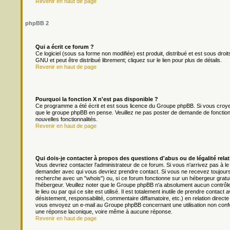
Revenir en haut de page
phpBB 2
Qui a écrit ce forum ?
Ce logiciel (sous sa forme non modifiée) est produit, distribué et est sous droit
GNU et peut être distribué librement; cliquez sur le lien pour plus de détails.
Revenir en haut de page
Pourquoi la fonction X n'est pas disponible ?
Ce programme a été écrit et est sous licence du Groupe phpBB. Si vous croyez q
que le groupe phpBB en pense. Veuillez ne pas poster de demande de fonction
nouvelles fonctionnalités.
Revenir en haut de page
Qui dois-je contacter à propos des questions d'abus ou de légalité relat
Vous devriez contacter l'administrateur de ce forum. Si vous n'arrivez pas à l
demander avec qui vous devriez prendre contact. Si vous ne recevez toujours 
recherche avec un "whois") ou, si ce forum fonctionne sur un hébergeur gratuit 
l'hébergeur. Veuillez noter que le Groupe phpBB n'a absolument aucun contrôl
le lieu ou par qui ce site est utilisé. Il est totalement inutile de prendre cont
désistement, responsabilité, commentaire diffamatoire, etc.) en relation dir
vous envoyez un e-mail au Groupe phpBB concernant une utilisation non conf
une réponse laconique, voire même à aucune réponse.
Revenir en haut de page