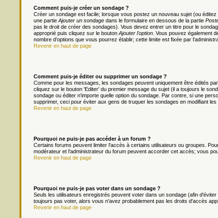
Comment puis-je créer un sondage ?
Créer un sondage est facile; lorsque vous postez un nouveau sujet (ou éditez 
une partie
Ajouter un sondage
dans le formulaire en dessous de la partie
Poste
pas le droit de créer des sondages). Vous devez entrer un titre pour le sonda
approprié puis cliquez sur le bouton
Ajouter l'option
. Vous pouvez également défi
nombre d'options que vous pourrez établir; cette limite est fixée par l'administr
Revenir en haut de page
Comment puis-je éditer ou supprimer un sondage ?
Comme pour les messages, les sondages peuvent uniquement être édités par le
cliquez sur le bouton 'Editer' du premier message du sujet (il a toujours le s
sondage ou éditer n'importe quelle option du sondage. Par contre, si une person
supprimer, ceci pour éviter aux gens de truquer les sondages en modifiant les
Revenir en haut de page
Pourquoi ne puis-je pas accéder à un forum ?
Certains forums peuvent limiter l'accès à certains utilisateurs ou groupes. Pour 
modérateur et l'administrateur du forum peuvent accorder cet accès; vous pou
Revenir en haut de page
Pourquoi ne puis-je pas voter dans un sondage ?
Seuls les utilisateurs enregistrés peuvent voter dans un sondage (afin d'évite
toujours pas voter, alors vous n'avez probablement pas les droits d'accès app
Revenir en haut de page