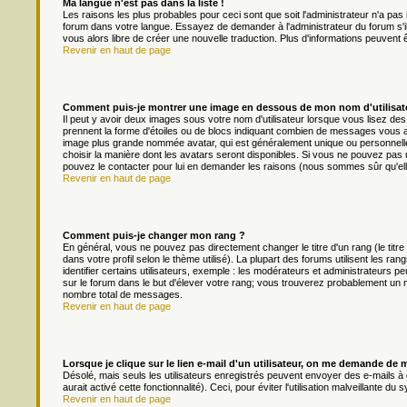
Ma langue n'est pas dans la liste !
Les raisons les plus probables pour ceci sont que soit l'administrateur n'a pas 
forum dans votre langue. Essayez de demander à l'administrateur du forum s'il p
vous alors libre de créer une nouvelle traduction. Plus d'informations peuvent 
Revenir en haut de page
Comment puis-je montrer une image en dessous de mon nom d'utilisat
Il peut y avoir deux images sous votre nom d'utilisateur lorsque vous lisez d
prennent la forme d'étoiles ou de blocs indiquant combien de messages vous av
image plus grande nommée avatar, qui est généralement unique ou personnelle à 
choisir la manière dont les avatars seront disponibles. Si vous ne pouvez pas ut
pouvez le contacter pour lui en demander les raisons (nous sommes sûr qu'ell
Revenir en haut de page
Comment puis-je changer mon rang ?
En général, vous ne pouvez pas directement changer le titre d'un rang (le titre
dans votre profil selon le thème utilisé). La plupart des forums utilisent les
identifier certains utilisateurs, exemple : les modérateurs et administrateurs pe
sur le forum dans le but d'élever votre rang; vous trouverez probablement un
nombre total de messages.
Revenir en haut de page
Lorsque je clique sur le lien e-mail d'un utilisateur, on me demande de 
Désolé, mais seuls les utilisateurs enregistrés peuvent envoyer des e-mails à d
aurait activé cette fonctionnalité). Ceci, pour éviter l'utilisation malveillante 
Revenir en haut de page