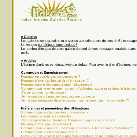
Index
Articles
Galeries
Forums
» Galeries
Les galeries sont gratuites et ouvertes aux utilisateurs de plus de 51 messa
les images
numériques sont exclues !
Le nombre d'images de votre galerie depend de vos messages totalisés dan
ecrits.
» Articles
L'écriture d'articles est désactivée par défaut. Pour avoir le droit d'écriture, m
Connexion et Enregistrement
Pourquoi ne puis-je pas me connecter ?
Pourquoi n'ai-je pas besoin de m'enregistrer ?
Pourquoi suis-je déconnecté automatiquement ?
Comment puis-je éviter que mon nom d'utilisateur apparaisse dans la liste des u
J'ai perdu mon mot de passe !
Je me suis inscrit mais ne peux pas me connecter !
Je me suis enregistré dans le passé, mais ne peux plus me connecter ?!
Préférences et paramètres des Utilisateurs
Comment puis-je changer mes préférences ?
Les heures ne sont pas correctes !
J'ai changé le fuseau horaire et l'heure est toujours incorrecte !
Ma langue n'est pas dans la liste !
Comment puis-je montrer une image en dessous de mon nom d'utilisateur ?
Comment puis-je changer mon rang ?
Lorsque je clique sur le lien e-mail d'un utilisateur, on me demande de me conn