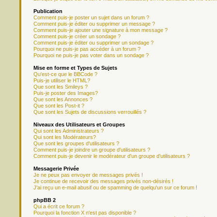
Publication
Comment puis-je poster un sujet dans un forum ?
Comment puis-je éditer ou supprimer un message ?
Comment puis-je ajouter une signature à mon message ?
Comment puis-je créer un sondage ?
Comment puis-je éditer ou supprimer un sondage ?
Pourquoi ne puis-je pas accéder à un forum ?
Pourquoi ne puis-je pas voter dans un sondage ?
Mise en forme et Types de Sujets
Qu'est-ce que le BBCode ?
Puis-je utiliser le HTML?
Que sont les Smileys ?
Puis-je poster des Images?
Que sont les Annonces ?
Que sont les Post-it ?
Que sont les Sujets de discussions verrouillés ?
Niveaux des Utilisateurs et Groupes
Qui sont les Administrateurs ?
Qui sont les Modérateurs?
Que sont les groupes d'utilisateurs ?
Comment puis-je joindre un groupe d'utilisateurs ?
Comment puis-je devenir le modérateur d'un groupe d'utilisateurs ?
Messagerie Privée
Je ne peux pas envoyer de messages privés !
Je continue de recevoir des messages privés non-désirés !
J'ai reçu un e-mail abusif ou de spamming de quelqu'un sur ce forum !
phpBB 2
Qui a écrit ce forum ?
Pourquoi la fonction X n'est pas disponible ?