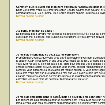
Comment puis-je éviter que mon nom d'utilisateur apparaisse dans la list
Dans votre profil, vous trouverez une option
Cacher sa présence en ligne
; si
administrateurs ou vous-même. Vous serez compté comme un utilisateur invisi
Revenir en haut de page
J'ai perdu mon mot de passe !
Ne paniquez pas ! Si votre mot de passe ne peut être retrouvé, il peut par contre
oublié mon mot de passe
, puis suivez les instructions et vous devriez pouvoi
Revenir en haut de page
Je me suis inscrit mais ne peux pas me connecter !
Premièrement, vérifiez que vous avez entré correctement vos nom d'utilisateur e
le support COPPA est activé et que vous avez cliqué sur le lien
J'ai moins de 
vous avez reçues. Si ce n'est pas le cas, alors peut-être que votre compte a 
enregistrements soient activés, soit par vous-même, soit par l'administrateu
aurait dû vous apprendre si l'activation est requise ou non. Si vous avez reçu u
alors êtes-vous bien sûr que l'adresse e-mail que vous avez fournie lors de l'en
c'est de réduire les chances de voir des utilisateurs malintentionnés abuser
est valide, essayez alors de contacter l'administrateur du forum.
Revenir en haut de page
Je me suis enregistré dans le passé, mais ne peux plus me connecter ?!
Les raisons les plus probables pour ce problème sont : vous avez entré un nom 
lorsque vous vous êtes enregistré) ou l'administrateur a supprimé votre compt