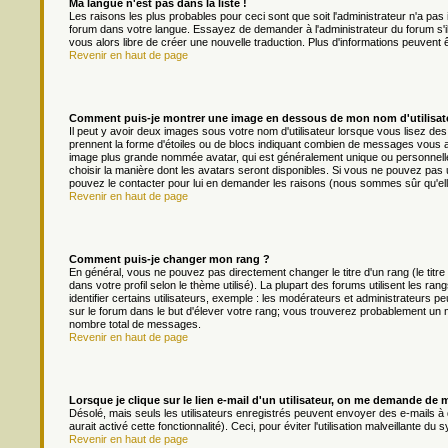
Ma langue n'est pas dans la liste !
Les raisons les plus probables pour ceci sont que soit l'administrateur n'a pas 
forum dans votre langue. Essayez de demander à l'administrateur du forum s'il p
vous alors libre de créer une nouvelle traduction. Plus d'informations peuvent 
Revenir en haut de page
Comment puis-je montrer une image en dessous de mon nom d'utilisat
Il peut y avoir deux images sous votre nom d'utilisateur lorsque vous lisez d
prennent la forme d'étoiles ou de blocs indiquant combien de messages vous av
image plus grande nommée avatar, qui est généralement unique ou personnelle à 
choisir la manière dont les avatars seront disponibles. Si vous ne pouvez pas ut
pouvez le contacter pour lui en demander les raisons (nous sommes sûr qu'ell
Revenir en haut de page
Comment puis-je changer mon rang ?
En général, vous ne pouvez pas directement changer le titre d'un rang (le titre
dans votre profil selon le thème utilisé). La plupart des forums utilisent les
identifier certains utilisateurs, exemple : les modérateurs et administrateurs pe
sur le forum dans le but d'élever votre rang; vous trouverez probablement un
nombre total de messages.
Revenir en haut de page
Lorsque je clique sur le lien e-mail d'un utilisateur, on me demande de 
Désolé, mais seuls les utilisateurs enregistrés peuvent envoyer des e-mails à d
aurait activé cette fonctionnalité). Ceci, pour éviter l'utilisation malveillante 
Revenir en haut de page