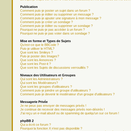
Publication
Comment puis-je poster un sujet dans un forum ?
Comment puis-je éditer ou supprimer un message ?
Comment puis-je ajouter une signature à mon message ?
Comment puis-je créer un sondage ?
Comment puis-je éditer ou supprimer un sondage ?
Pourquoi ne puis-je pas accéder à un forum ?
Pourquoi ne puis-je pas voter dans un sondage ?
Mise en forme et Types de Sujets
Qu'est-ce que le BBCode ?
Puis-je utiliser le HTML?
Que sont les Smileys ?
Puis-je poster des Images?
Que sont les Annonces ?
Que sont les Post-it ?
Que sont les Sujets de discussions verrouillés ?
Niveaux des Utilisateurs et Groupes
Qui sont les Administrateurs ?
Qui sont les Modérateurs?
Que sont les groupes d'utilisateurs ?
Comment puis-je joindre un groupe d'utilisateurs ?
Comment puis-je devenir le modérateur d'un groupe d'utilisateurs ?
Messagerie Privée
Je ne peux pas envoyer de messages privés !
Je continue de recevoir des messages privés non-désirés !
J'ai reçu un e-mail abusif ou de spamming de quelqu'un sur ce forum !
phpBB 2
Qui a écrit ce forum ?
Pourquoi la fonction X n'est pas disponible ?