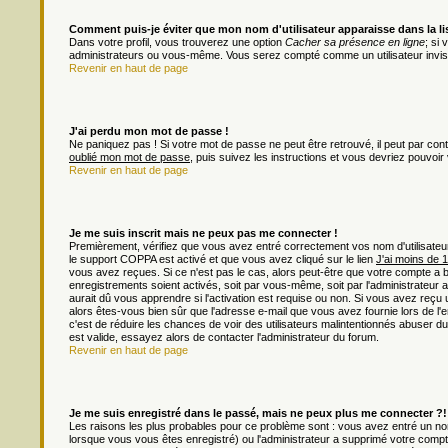
Comment puis-je éviter que mon nom d'utilisateur apparaisse dans la list
Dans votre profil, vous trouverez une option
Cacher sa présence en ligne
; si
administrateurs ou vous-même. Vous serez compté comme un utilisateur invisi
Revenir en haut de page
J'ai perdu mon mot de passe !
Ne paniquez pas ! Si votre mot de passe ne peut être retrouvé, il peut par contre
oublié mon mot de passe
, puis suivez les instructions et vous devriez pouvoi
Revenir en haut de page
Je me suis inscrit mais ne peux pas me connecter !
Premièrement, vérifiez que vous avez entré correctement vos nom d'utilisateur e
le support COPPA est activé et que vous avez cliqué sur le lien
J'ai moins de 
vous avez reçues. Si ce n'est pas le cas, alors peut-être que votre compte a 
enregistrements soient activés, soit par vous-même, soit par l'administrateu
aurait dû vous apprendre si l'activation est requise ou non. Si vous avez reçu u
alors êtes-vous bien sûr que l'adresse e-mail que vous avez fournie lors de l'en
c'est de réduire les chances de voir des utilisateurs malintentionnés abuser
est valide, essayez alors de contacter l'administrateur du forum.
Revenir en haut de page
Je me suis enregistré dans le passé, mais ne peux plus me connecter ?!
Les raisons les plus probables pour ce problème sont : vous avez entré un nom 
lorsque vous vous êtes enregistré) ou l'administrateur a supprimé votre compt