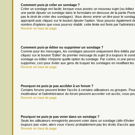
Comment puis-je créer un sondage ?
Créer un sondage est facile; lorsque vous postez un nouveau sujet (ou éditez 
une partie
Ajouter un sondage
dans le formulaire en dessous de la partie
Poste
pas le droit de créer des sondages). Vous devez entrer un titre pour le sonda
approprié puis cliquez sur le bouton
Ajouter l'option
. Vous pouvez également défi
nombre d'options que vous pourrez établir; cette limite est fixée par l'administr
Revenir en haut de page
Comment puis-je éditer ou supprimer un sondage ?
Comme pour les messages, les sondages peuvent uniquement être édités par le
cliquez sur le bouton 'Editer' du premier message du sujet (il a toujours le s
sondage ou éditer n'importe quelle option du sondage. Par contre, si une person
supprimer, ceci pour éviter aux gens de truquer les sondages en modifiant les
Revenir en haut de page
Pourquoi ne puis-je pas accéder à un forum ?
Certains forums peuvent limiter l'accès à certains utilisateurs ou groupes. Pour 
modérateur et l'administrateur du forum peuvent accorder cet accès; vous pou
Revenir en haut de page
Pourquoi ne puis-je pas voter dans un sondage ?
Seuls les utilisateurs enregistrés peuvent voter dans un sondage (afin d'évite
toujours pas voter, alors vous n'avez probablement pas les droits d'accès app
Revenir en haut de page