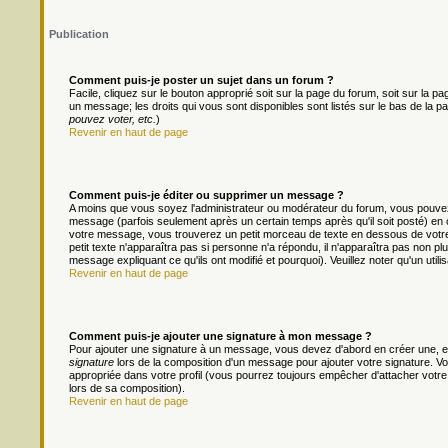
Publication
Comment puis-je poster un sujet dans un forum ?
Facile, cliquez sur le bouton approprié soit sur la page du forum, soit sur la 
un message; les droits qui vous sont disponibles sont listés sur le bas de la pa
pouvez voter, etc.
)
Revenir en haut de page
Comment puis-je éditer ou supprimer un message ?
A moins que vous soyez l'administrateur ou modérateur du forum, vous pouv
message (parfois seulement après un certain temps après qu'il soit posté) en 
votre message, vous trouverez un petit morceau de texte en dessous de votre m
petit texte n'apparaîtra pas si personne n'a répondu, il n'apparaîtra pas non pl
message expliquant ce qu'ils ont modifié et pourquoi). Veuillez noter qu'un ut
Revenir en haut de page
Comment puis-je ajouter une signature à mon message ?
Pour ajouter une signature à un message, vous devez d'abord en créer une, en
signature
lors de la composition d'un message pour ajouter votre signature. 
appropriée dans votre profil (vous pourrez toujours empêcher d'attacher votre
lors de sa composition).
Revenir en haut de page