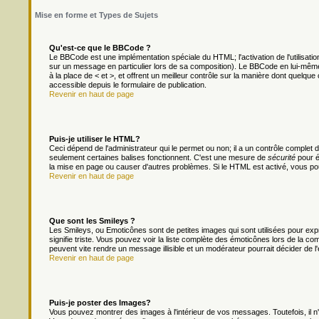
Mise en forme et Types de Sujets
Qu'est-ce que le BBCode ?
Le BBCode est une implémentation spéciale du HTML; l'activation de l'utilisat
sur un message en particulier lors de sa composition). Le BBCode en lui-même 
à la place de < et >, et offrent un meilleur contrôle sur la manière dont quelque 
accessible depuis le formulaire de publication.
Revenir en haut de page
Puis-je utiliser le HTML?
Ceci dépend de l'administrateur qui le permet ou non; il a un contrôle complet
seulement certaines balises fonctionnent. C'est une mesure de
sécurité
pour é
la mise en page ou causer d'autres problèmes. Si le HTML est activé, vous po
Revenir en haut de page
Que sont les Smileys ?
Les Smileys, ou Emoticônes sont de petites images qui sont utilisées pour exprim
signifie triste. Vous pouvez voir la liste complète des émoticônes lors de la c
peuvent vite rendre un message illisible et un modérateur pourrait décider de l
Revenir en haut de page
Puis-je poster des Images?
Vous pouvez montrer des images à l'intérieur de vos messages. Toutefois, il