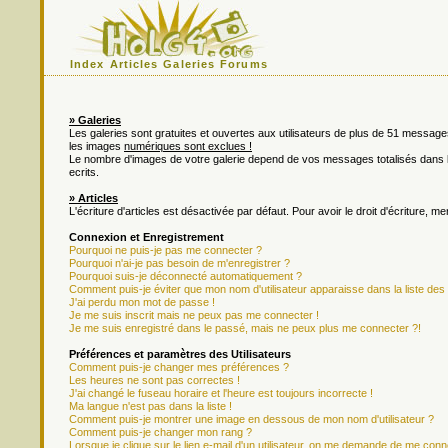
Index
Articles
Galeries
Forums
» Galeries
Les galeries sont gratuites et ouvertes aux utilisateurs de plus de 51 messa
les images
numériques sont exclues !
Le nombre d'images de votre galerie depend de vos messages totalisés dan
ecrits.
» Articles
L'écriture d'articles est désactivée par défaut. Pour avoir le droit d'écriture, m
Connexion et Enregistrement
Pourquoi ne puis-je pas me connecter ?
Pourquoi n'ai-je pas besoin de m'enregistrer ?
Pourquoi suis-je déconnecté automatiquement ?
Comment puis-je éviter que mon nom d'utilisateur apparaisse dans la liste des u
J'ai perdu mon mot de passe !
Je me suis inscrit mais ne peux pas me connecter !
Je me suis enregistré dans le passé, mais ne peux plus me connecter ?!
Préférences et paramètres des Utilisateurs
Comment puis-je changer mes préférences ?
Les heures ne sont pas correctes !
J'ai changé le fuseau horaire et l'heure est toujours incorrecte !
Ma langue n'est pas dans la liste !
Comment puis-je montrer une image en dessous de mon nom d'utilisateur ?
Comment puis-je changer mon rang ?
Lorsque je clique sur le lien e-mail d'un utilisateur, on me demande de me conn