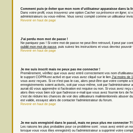
Comment puis-je éviter que mon nom d'utilisateur apparaisse dans la list
Dans votre profil, vous trouverez une option
Cacher sa présence en ligne
; si
administrateurs ou vous-même. Vous serez compté comme un utilisateur invisi
Revenir en haut de page
J'ai perdu mon mot de passe !
Ne paniquez pas ! Si votre mot de passe ne peut être retrouvé, il peut par contre
oublié mon mot de passe
, puis suivez les instructions et vous devriez pouvoi
Revenir en haut de page
Je me suis inscrit mais ne peux pas me connecter !
Premièrement, vérifiez que vous avez entré correctement vos nom d'utilisateur e
le support COPPA est activé et que vous avez cliqué sur le lien
J'ai moins de 
vous avez reçues. Si ce n'est pas le cas, alors peut-être que votre compte a 
enregistrements soient activés, soit par vous-même, soit par l'administrateu
aurait dû vous apprendre si l'activation est requise ou non. Si vous avez reçu u
alors êtes-vous bien sûr que l'adresse e-mail que vous avez fournie lors de l'en
c'est de réduire les chances de voir des utilisateurs malintentionnés abuser
est valide, essayez alors de contacter l'administrateur du forum.
Revenir en haut de page
Je me suis enregistré dans le passé, mais ne peux plus me connecter ?!
Les raisons les plus probables pour ce problème sont : vous avez entré un nom 
lorsque vous vous êtes enregistré) ou l'administrateur a supprimé votre compt