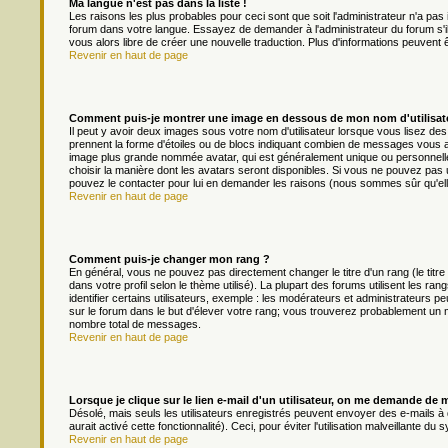
Ma langue n'est pas dans la liste !
Les raisons les plus probables pour ceci sont que soit l'administrateur n'a pas 
forum dans votre langue. Essayez de demander à l'administrateur du forum s'il p
vous alors libre de créer une nouvelle traduction. Plus d'informations peuvent 
Revenir en haut de page
Comment puis-je montrer une image en dessous de mon nom d'utilisat
Il peut y avoir deux images sous votre nom d'utilisateur lorsque vous lisez d
prennent la forme d'étoiles ou de blocs indiquant combien de messages vous av
image plus grande nommée avatar, qui est généralement unique ou personnelle à 
choisir la manière dont les avatars seront disponibles. Si vous ne pouvez pas ut
pouvez le contacter pour lui en demander les raisons (nous sommes sûr qu'ell
Revenir en haut de page
Comment puis-je changer mon rang ?
En général, vous ne pouvez pas directement changer le titre d'un rang (le titre
dans votre profil selon le thème utilisé). La plupart des forums utilisent les
identifier certains utilisateurs, exemple : les modérateurs et administrateurs pe
sur le forum dans le but d'élever votre rang; vous trouverez probablement un
nombre total de messages.
Revenir en haut de page
Lorsque je clique sur le lien e-mail d'un utilisateur, on me demande de 
Désolé, mais seuls les utilisateurs enregistrés peuvent envoyer des e-mails à d
aurait activé cette fonctionnalité). Ceci, pour éviter l'utilisation malveillante 
Revenir en haut de page