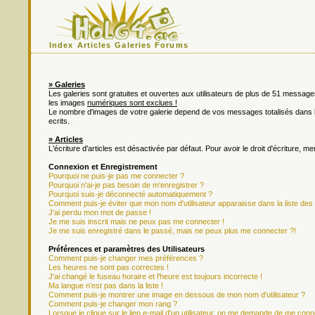
Index
Articles
Galeries
Forums
» Galeries
Les galeries sont gratuites et ouvertes aux utilisateurs de plus de 51 messa
les images
numériques sont exclues !
Le nombre d'images de votre galerie depend de vos messages totalisés dan
ecrits.
» Articles
L'écriture d'articles est désactivée par défaut. Pour avoir le droit d'écriture, m
Connexion et Enregistrement
Pourquoi ne puis-je pas me connecter ?
Pourquoi n'ai-je pas besoin de m'enregistrer ?
Pourquoi suis-je déconnecté automatiquement ?
Comment puis-je éviter que mon nom d'utilisateur apparaisse dans la liste des u
J'ai perdu mon mot de passe !
Je me suis inscrit mais ne peux pas me connecter !
Je me suis enregistré dans le passé, mais ne peux plus me connecter ?!
Préférences et paramètres des Utilisateurs
Comment puis-je changer mes préférences ?
Les heures ne sont pas correctes !
J'ai changé le fuseau horaire et l'heure est toujours incorrecte !
Ma langue n'est pas dans la liste !
Comment puis-je montrer une image en dessous de mon nom d'utilisateur ?
Comment puis-je changer mon rang ?
Lorsque je clique sur le lien e-mail d'un utilisateur, on me demande de me conn