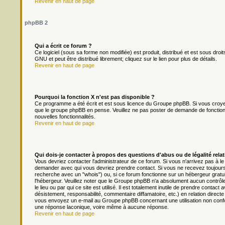
Revenir en haut de page
phpBB 2
Qui a écrit ce forum ?
Ce logiciel (sous sa forme non modifiée) est produit, distribué et est sous droit
GNU et peut être distribué librement; cliquez sur le lien pour plus de détails.
Revenir en haut de page
Pourquoi la fonction X n'est pas disponible ?
Ce programme a été écrit et est sous licence du Groupe phpBB. Si vous croyez q
que le groupe phpBB en pense. Veuillez ne pas poster de demande de fonction
nouvelles fonctionnalités.
Revenir en haut de page
Qui dois-je contacter à propos des questions d'abus ou de légalité relat
Vous devriez contacter l'administrateur de ce forum. Si vous n'arrivez pas à l
demander avec qui vous devriez prendre contact. Si vous ne recevez toujours 
recherche avec un "whois") ou, si ce forum fonctionne sur un hébergeur gratuit 
l'hébergeur. Veuillez noter que le Groupe phpBB n'a absolument aucun contrôl
le lieu ou par qui ce site est utilisé. Il est totalement inutile de prendre cont
désistement, responsabilité, commentaire diffamatoire, etc.) en relation dir
vous envoyez un e-mail au Groupe phpBB concernant une utilisation non conf
une réponse laconique, voire même à aucune réponse.
Revenir en haut de page