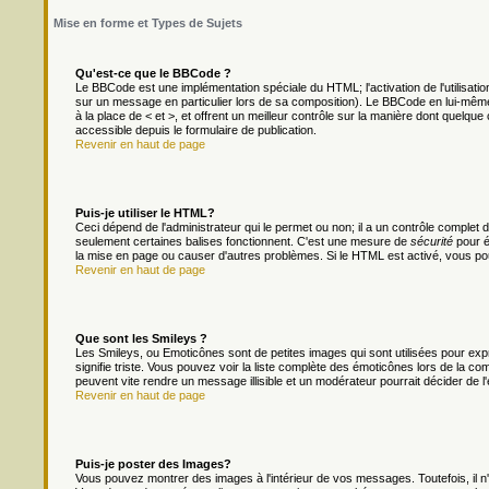
Mise en forme et Types de Sujets
Qu'est-ce que le BBCode ?
Le BBCode est une implémentation spéciale du HTML; l'activation de l'utilisat
sur un message en particulier lors de sa composition). Le BBCode en lui-même 
à la place de < et >, et offrent un meilleur contrôle sur la manière dont quelque 
accessible depuis le formulaire de publication.
Revenir en haut de page
Puis-je utiliser le HTML?
Ceci dépend de l'administrateur qui le permet ou non; il a un contrôle complet
seulement certaines balises fonctionnent. C'est une mesure de
sécurité
pour é
la mise en page ou causer d'autres problèmes. Si le HTML est activé, vous po
Revenir en haut de page
Que sont les Smileys ?
Les Smileys, ou Emoticônes sont de petites images qui sont utilisées pour exprim
signifie triste. Vous pouvez voir la liste complète des émoticônes lors de la c
peuvent vite rendre un message illisible et un modérateur pourrait décider de l
Revenir en haut de page
Puis-je poster des Images?
Vous pouvez montrer des images à l'intérieur de vos messages. Toutefois, il