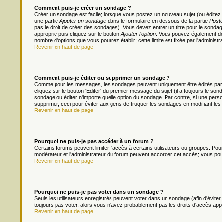
Comment puis-je créer un sondage ?
Créer un sondage est facile; lorsque vous postez un nouveau sujet (ou éditez 
une partie
Ajouter un sondage
dans le formulaire en dessous de la partie
Poste
pas le droit de créer des sondages). Vous devez entrer un titre pour le sonda
approprié puis cliquez sur le bouton
Ajouter l'option
. Vous pouvez également défi
nombre d'options que vous pourrez établir; cette limite est fixée par l'administr
Revenir en haut de page
Comment puis-je éditer ou supprimer un sondage ?
Comme pour les messages, les sondages peuvent uniquement être édités par le
cliquez sur le bouton 'Editer' du premier message du sujet (il a toujours le s
sondage ou éditer n'importe quelle option du sondage. Par contre, si une person
supprimer, ceci pour éviter aux gens de truquer les sondages en modifiant les
Revenir en haut de page
Pourquoi ne puis-je pas accéder à un forum ?
Certains forums peuvent limiter l'accès à certains utilisateurs ou groupes. Pour 
modérateur et l'administrateur du forum peuvent accorder cet accès; vous pou
Revenir en haut de page
Pourquoi ne puis-je pas voter dans un sondage ?
Seuls les utilisateurs enregistrés peuvent voter dans un sondage (afin d'évite
toujours pas voter, alors vous n'avez probablement pas les droits d'accès app
Revenir en haut de page