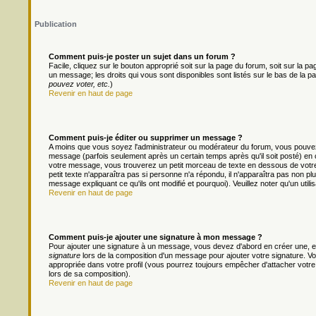
Publication
Comment puis-je poster un sujet dans un forum ?
Facile, cliquez sur le bouton approprié soit sur la page du forum, soit sur la 
un message; les droits qui vous sont disponibles sont listés sur le bas de la pa
pouvez voter, etc.
)
Revenir en haut de page
Comment puis-je éditer ou supprimer un message ?
A moins que vous soyez l'administrateur ou modérateur du forum, vous pouv
message (parfois seulement après un certain temps après qu'il soit posté) en 
votre message, vous trouverez un petit morceau de texte en dessous de votre m
petit texte n'apparaîtra pas si personne n'a répondu, il n'apparaîtra pas non pl
message expliquant ce qu'ils ont modifié et pourquoi). Veuillez noter qu'un ut
Revenir en haut de page
Comment puis-je ajouter une signature à mon message ?
Pour ajouter une signature à un message, vous devez d'abord en créer une, en
signature
lors de la composition d'un message pour ajouter votre signature. 
appropriée dans votre profil (vous pourrez toujours empêcher d'attacher votre
lors de sa composition).
Revenir en haut de page