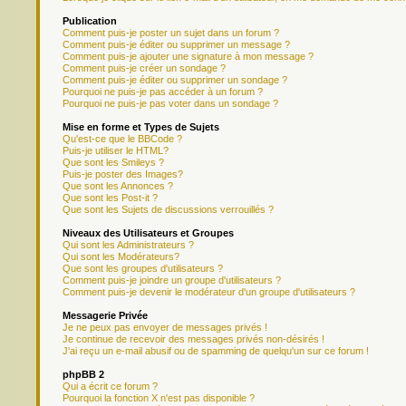
Publication
Comment puis-je poster un sujet dans un forum ?
Comment puis-je éditer ou supprimer un message ?
Comment puis-je ajouter une signature à mon message ?
Comment puis-je créer un sondage ?
Comment puis-je éditer ou supprimer un sondage ?
Pourquoi ne puis-je pas accéder à un forum ?
Pourquoi ne puis-je pas voter dans un sondage ?
Mise en forme et Types de Sujets
Qu'est-ce que le BBCode ?
Puis-je utiliser le HTML?
Que sont les Smileys ?
Puis-je poster des Images?
Que sont les Annonces ?
Que sont les Post-it ?
Que sont les Sujets de discussions verrouillés ?
Niveaux des Utilisateurs et Groupes
Qui sont les Administrateurs ?
Qui sont les Modérateurs?
Que sont les groupes d'utilisateurs ?
Comment puis-je joindre un groupe d'utilisateurs ?
Comment puis-je devenir le modérateur d'un groupe d'utilisateurs ?
Messagerie Privée
Je ne peux pas envoyer de messages privés !
Je continue de recevoir des messages privés non-désirés !
J'ai reçu un e-mail abusif ou de spamming de quelqu'un sur ce forum !
phpBB 2
Qui a écrit ce forum ?
Pourquoi la fonction X n'est pas disponible ?