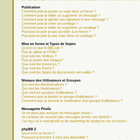
Publication
Comment puis-je poster un sujet dans un forum ?
Comment puis-je éditer ou supprimer un message ?
Comment puis-je ajouter une signature à mon message ?
Comment puis-je créer un sondage ?
Comment puis-je éditer ou supprimer un sondage ?
Pourquoi ne puis-je pas accéder à un forum ?
Pourquoi ne puis-je pas voter dans un sondage ?
Mise en forme et Types de Sujets
Qu'est-ce que le BBCode ?
Puis-je utiliser le HTML?
Que sont les Smileys ?
Puis-je poster des Images?
Que sont les Annonces ?
Que sont les Post-it ?
Que sont les Sujets de discussions verrouillés ?
Niveaux des Utilisateurs et Groupes
Qui sont les Administrateurs ?
Qui sont les Modérateurs?
Que sont les groupes d'utilisateurs ?
Comment puis-je joindre un groupe d'utilisateurs ?
Comment puis-je devenir le modérateur d'un groupe d'utilisateurs ?
Messagerie Privée
Je ne peux pas envoyer de messages privés !
Je continue de recevoir des messages privés non-désirés !
J'ai reçu un e-mail abusif ou de spamming de quelqu'un sur ce forum !
phpBB 2
Qui a écrit ce forum ?
Pourquoi la fonction X n'est pas disponible ?