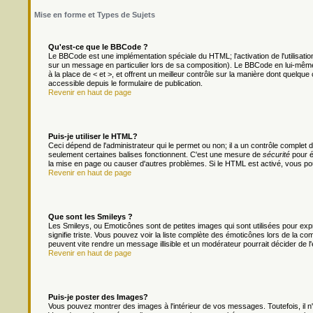
Mise en forme et Types de Sujets
Qu'est-ce que le BBCode ?
Le BBCode est une implémentation spéciale du HTML; l'activation de l'utilisat
sur un message en particulier lors de sa composition). Le BBCode en lui-même 
à la place de < et >, et offrent un meilleur contrôle sur la manière dont quelque 
accessible depuis le formulaire de publication.
Revenir en haut de page
Puis-je utiliser le HTML?
Ceci dépend de l'administrateur qui le permet ou non; il a un contrôle complet
seulement certaines balises fonctionnent. C'est une mesure de
sécurité
pour é
la mise en page ou causer d'autres problèmes. Si le HTML est activé, vous po
Revenir en haut de page
Que sont les Smileys ?
Les Smileys, ou Emoticônes sont de petites images qui sont utilisées pour exprim
signifie triste. Vous pouvez voir la liste complète des émoticônes lors de la c
peuvent vite rendre un message illisible et un modérateur pourrait décider de l
Revenir en haut de page
Puis-je poster des Images?
Vous pouvez montrer des images à l'intérieur de vos messages. Toutefois, il