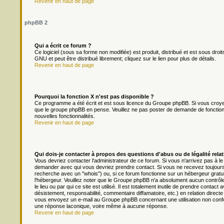
Revenir en haut de page
phpBB 2
Qui a écrit ce forum ?
Ce logiciel (sous sa forme non modifiée) est produit, distribué et est sous droit
GNU et peut être distribué librement; cliquez sur le lien pour plus de détails.
Revenir en haut de page
Pourquoi la fonction X n'est pas disponible ?
Ce programme a été écrit et est sous licence du Groupe phpBB. Si vous croyez q
que le groupe phpBB en pense. Veuillez ne pas poster de demande de fonction
nouvelles fonctionnalités.
Revenir en haut de page
Qui dois-je contacter à propos des questions d'abus ou de légalité relat
Vous devriez contacter l'administrateur de ce forum. Si vous n'arrivez pas à l
demander avec qui vous devriez prendre contact. Si vous ne recevez toujours 
recherche avec un "whois") ou, si ce forum fonctionne sur un hébergeur gratuit 
l'hébergeur. Veuillez noter que le Groupe phpBB n'a absolument aucun contrôl
le lieu ou par qui ce site est utilisé. Il est totalement inutile de prendre cont
désistement, responsabilité, commentaire diffamatoire, etc.) en relation dir
vous envoyez un e-mail au Groupe phpBB concernant une utilisation non conf
une réponse laconique, voire même à aucune réponse.
Revenir en haut de page