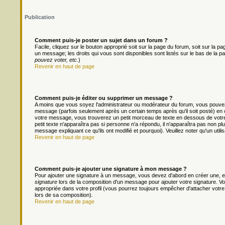
Publication
Comment puis-je poster un sujet dans un forum ?
Facile, cliquez sur le bouton approprié soit sur la page du forum, soit sur la 
un message; les droits qui vous sont disponibles sont listés sur le bas de la pa
pouvez voter, etc.
)
Revenir en haut de page
Comment puis-je éditer ou supprimer un message ?
A moins que vous soyez l'administrateur ou modérateur du forum, vous pouv
message (parfois seulement après un certain temps après qu'il soit posté) en 
votre message, vous trouverez un petit morceau de texte en dessous de votre m
petit texte n'apparaîtra pas si personne n'a répondu, il n'apparaîtra pas non pl
message expliquant ce qu'ils ont modifié et pourquoi). Veuillez noter qu'un ut
Revenir en haut de page
Comment puis-je ajouter une signature à mon message ?
Pour ajouter une signature à un message, vous devez d'abord en créer une, en
signature
lors de la composition d'un message pour ajouter votre signature. 
appropriée dans votre profil (vous pourrez toujours empêcher d'attacher votre
lors de sa composition).
Revenir en haut de page