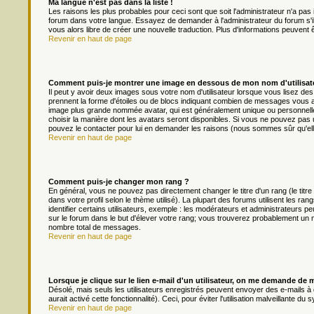
Ma langue n'est pas dans la liste !
Les raisons les plus probables pour ceci sont que soit l'administrateur n'a pas 
forum dans votre langue. Essayez de demander à l'administrateur du forum s'il p
vous alors libre de créer une nouvelle traduction. Plus d'informations peuvent 
Revenir en haut de page
Comment puis-je montrer une image en dessous de mon nom d'utilisat
Il peut y avoir deux images sous votre nom d'utilisateur lorsque vous lisez d
prennent la forme d'étoiles ou de blocs indiquant combien de messages vous av
image plus grande nommée avatar, qui est généralement unique ou personnelle à 
choisir la manière dont les avatars seront disponibles. Si vous ne pouvez pas ut
pouvez le contacter pour lui en demander les raisons (nous sommes sûr qu'ell
Revenir en haut de page
Comment puis-je changer mon rang ?
En général, vous ne pouvez pas directement changer le titre d'un rang (le titre
dans votre profil selon le thème utilisé). La plupart des forums utilisent les
identifier certains utilisateurs, exemple : les modérateurs et administrateurs pe
sur le forum dans le but d'élever votre rang; vous trouverez probablement un
nombre total de messages.
Revenir en haut de page
Lorsque je clique sur le lien e-mail d'un utilisateur, on me demande de 
Désolé, mais seuls les utilisateurs enregistrés peuvent envoyer des e-mails à d
aurait activé cette fonctionnalité). Ceci, pour éviter l'utilisation malveillante 
Revenir en haut de page