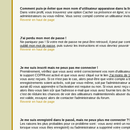
Comment puis-je éviter que mon nom d'utilisateur apparaisse dans la list
Dans votre profil, vous trouverez une option
Cacher sa présence en ligne
; si
administrateurs ou vous-même. Vous serez compté comme un utilisateur invisi
Revenir en haut de page
J'ai perdu mon mot de passe !
Ne paniquez pas ! Si votre mot de passe ne peut être retrouvé, il peut par contre
oublié mon mot de passe
, puis suivez les instructions et vous devriez pouvoi
Revenir en haut de page
Je me suis inscrit mais ne peux pas me connecter !
Premièrement, vérifiez que vous avez entré correctement vos nom d'utilisateur e
le support COPPA est activé et que vous avez cliqué sur le lien
J'ai moins de 
vous avez reçues. Si ce n'est pas le cas, alors peut-être que votre compte a 
enregistrements soient activés, soit par vous-même, soit par l'administrateu
aurait dû vous apprendre si l'activation est requise ou non. Si vous avez reçu u
alors êtes-vous bien sûr que l'adresse e-mail que vous avez fournie lors de l'en
c'est de réduire les chances de voir des utilisateurs malintentionnés abuser
est valide, essayez alors de contacter l'administrateur du forum.
Revenir en haut de page
Je me suis enregistré dans le passé, mais ne peux plus me connecter ?!
Les raisons les plus probables pour ce problème sont : vous avez entré un nom 
lorsque vous vous êtes enregistré) ou l'administrateur a supprimé votre compt