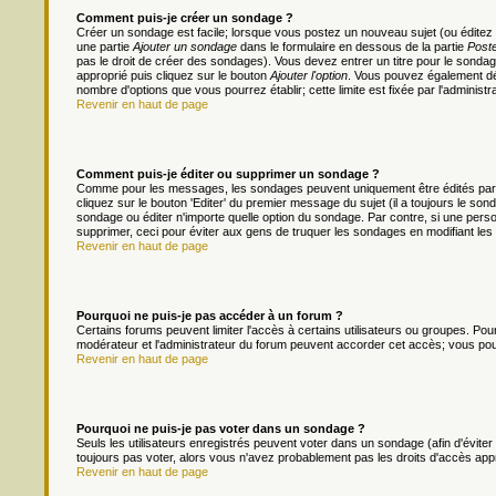
Comment puis-je créer un sondage ?
Créer un sondage est facile; lorsque vous postez un nouveau sujet (ou éditez 
une partie
Ajouter un sondage
dans le formulaire en dessous de la partie
Poste
pas le droit de créer des sondages). Vous devez entrer un titre pour le sonda
approprié puis cliquez sur le bouton
Ajouter l'option
. Vous pouvez également défi
nombre d'options que vous pourrez établir; cette limite est fixée par l'administr
Revenir en haut de page
Comment puis-je éditer ou supprimer un sondage ?
Comme pour les messages, les sondages peuvent uniquement être édités par le
cliquez sur le bouton 'Editer' du premier message du sujet (il a toujours le s
sondage ou éditer n'importe quelle option du sondage. Par contre, si une person
supprimer, ceci pour éviter aux gens de truquer les sondages en modifiant les
Revenir en haut de page
Pourquoi ne puis-je pas accéder à un forum ?
Certains forums peuvent limiter l'accès à certains utilisateurs ou groupes. Pour 
modérateur et l'administrateur du forum peuvent accorder cet accès; vous pou
Revenir en haut de page
Pourquoi ne puis-je pas voter dans un sondage ?
Seuls les utilisateurs enregistrés peuvent voter dans un sondage (afin d'évite
toujours pas voter, alors vous n'avez probablement pas les droits d'accès app
Revenir en haut de page