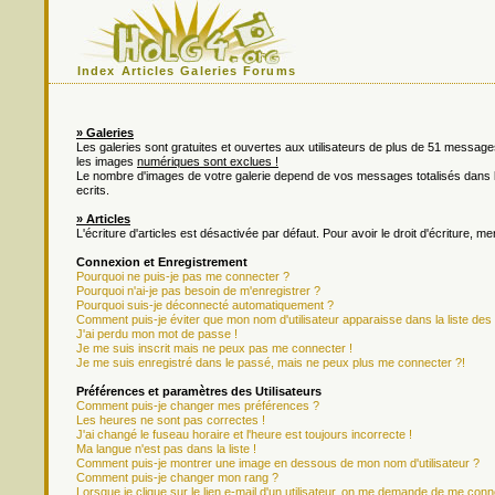
Index
Articles
Galeries
Forums
» Galeries
Les galeries sont gratuites et ouvertes aux utilisateurs de plus de 51 messa
les images
numériques sont exclues !
Le nombre d'images de votre galerie depend de vos messages totalisés dan
ecrits.
» Articles
L'écriture d'articles est désactivée par défaut. Pour avoir le droit d'écriture, m
Connexion et Enregistrement
Pourquoi ne puis-je pas me connecter ?
Pourquoi n'ai-je pas besoin de m'enregistrer ?
Pourquoi suis-je déconnecté automatiquement ?
Comment puis-je éviter que mon nom d'utilisateur apparaisse dans la liste des u
J'ai perdu mon mot de passe !
Je me suis inscrit mais ne peux pas me connecter !
Je me suis enregistré dans le passé, mais ne peux plus me connecter ?!
Préférences et paramètres des Utilisateurs
Comment puis-je changer mes préférences ?
Les heures ne sont pas correctes !
J'ai changé le fuseau horaire et l'heure est toujours incorrecte !
Ma langue n'est pas dans la liste !
Comment puis-je montrer une image en dessous de mon nom d'utilisateur ?
Comment puis-je changer mon rang ?
Lorsque je clique sur le lien e-mail d'un utilisateur, on me demande de me conn