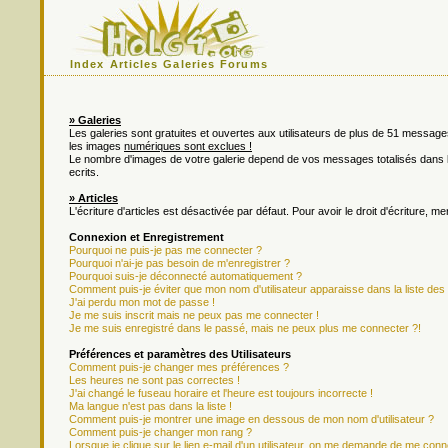
Index
Articles
Galeries
Forums
» Galeries
Les galeries sont gratuites et ouvertes aux utilisateurs de plus de 51 messa
les images
numériques sont exclues !
Le nombre d'images de votre galerie depend de vos messages totalisés dan
ecrits.
» Articles
L'écriture d'articles est désactivée par défaut. Pour avoir le droit d'écriture, m
Connexion et Enregistrement
Pourquoi ne puis-je pas me connecter ?
Pourquoi n'ai-je pas besoin de m'enregistrer ?
Pourquoi suis-je déconnecté automatiquement ?
Comment puis-je éviter que mon nom d'utilisateur apparaisse dans la liste des u
J'ai perdu mon mot de passe !
Je me suis inscrit mais ne peux pas me connecter !
Je me suis enregistré dans le passé, mais ne peux plus me connecter ?!
Préférences et paramètres des Utilisateurs
Comment puis-je changer mes préférences ?
Les heures ne sont pas correctes !
J'ai changé le fuseau horaire et l'heure est toujours incorrecte !
Ma langue n'est pas dans la liste !
Comment puis-je montrer une image en dessous de mon nom d'utilisateur ?
Comment puis-je changer mon rang ?
Lorsque je clique sur le lien e-mail d'un utilisateur, on me demande de me conn