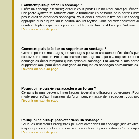
Comment puis-je créer un sondage ?
Créer un sondage est facile; lorsque vous postez un nouveau sujet (ou éditez 
une partie
Ajouter un sondage
dans le formulaire en dessous de la partie
Poste
pas le droit de créer des sondages). Vous devez entrer un titre pour le sonda
approprié puis cliquez sur le bouton
Ajouter l'option
. Vous pouvez également défi
nombre d'options que vous pourrez établir; cette limite est fixée par l'administr
Revenir en haut de page
Comment puis-je éditer ou supprimer un sondage ?
Comme pour les messages, les sondages peuvent uniquement être édités par le
cliquez sur le bouton 'Editer' du premier message du sujet (il a toujours le s
sondage ou éditer n'importe quelle option du sondage. Par contre, si une person
supprimer, ceci pour éviter aux gens de truquer les sondages en modifiant les
Revenir en haut de page
Pourquoi ne puis-je pas accéder à un forum ?
Certains forums peuvent limiter l'accès à certains utilisateurs ou groupes. Pour 
modérateur et l'administrateur du forum peuvent accorder cet accès; vous pou
Revenir en haut de page
Pourquoi ne puis-je pas voter dans un sondage ?
Seuls les utilisateurs enregistrés peuvent voter dans un sondage (afin d'évite
toujours pas voter, alors vous n'avez probablement pas les droits d'accès app
Revenir en haut de page