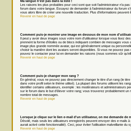
Ma langue n'est pas dans la liste !
Les raisons les plus probables pour ceci sont que soit l'administrateur n'a pas 
forum dans votre langue. Essayez de demander à l'administrateur du forum s'il p
vous alors libre de créer une nouvelle traduction. Plus d'informations peuvent 
Revenir en haut de page
Comment puis-je montrer une image en dessous de mon nom d'utilisat
Il peut y avoir deux images sous votre nom d'utilisateur lorsque vous lisez d
prennent la forme d'étoiles ou de blocs indiquant combien de messages vous av
image plus grande nommée avatar, qui est généralement unique ou personnelle à 
choisir la manière dont les avatars seront disponibles. Si vous ne pouvez pas ut
pouvez le contacter pour lui en demander les raisons (nous sommes sûr qu'ell
Revenir en haut de page
Comment puis-je changer mon rang ?
En général, vous ne pouvez pas directement changer le titre d'un rang (le titre
dans votre profil selon le thème utilisé). La plupart des forums utilisent les
identifier certains utilisateurs, exemple : les modérateurs et administrateurs pe
sur le forum dans le but d'élever votre rang; vous trouverez probablement un
nombre total de messages.
Revenir en haut de page
Lorsque je clique sur le lien e-mail d'un utilisateur, on me demande de 
Désolé, mais seuls les utilisateurs enregistrés peuvent envoyer des e-mails à d
aurait activé cette fonctionnalité). Ceci, pour éviter l'utilisation malveillante 
Revenir en haut de page