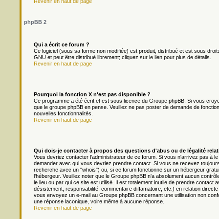
Revenir en haut de page
phpBB 2
Qui a écrit ce forum ?
Ce logiciel (sous sa forme non modifiée) est produit, distribué et est sous droit
GNU et peut être distribué librement; cliquez sur le lien pour plus de détails.
Revenir en haut de page
Pourquoi la fonction X n'est pas disponible ?
Ce programme a été écrit et est sous licence du Groupe phpBB. Si vous croyez q
que le groupe phpBB en pense. Veuillez ne pas poster de demande de fonction
nouvelles fonctionnalités.
Revenir en haut de page
Qui dois-je contacter à propos des questions d'abus ou de légalité relat
Vous devriez contacter l'administrateur de ce forum. Si vous n'arrivez pas à l
demander avec qui vous devriez prendre contact. Si vous ne recevez toujours 
recherche avec un "whois") ou, si ce forum fonctionne sur un hébergeur gratuit 
l'hébergeur. Veuillez noter que le Groupe phpBB n'a absolument aucun contrôl
le lieu ou par qui ce site est utilisé. Il est totalement inutile de prendre cont
désistement, responsabilité, commentaire diffamatoire, etc.) en relation dir
vous envoyez un e-mail au Groupe phpBB concernant une utilisation non conf
une réponse laconique, voire même à aucune réponse.
Revenir en haut de page