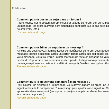
Publication
Comment puis-je poster un sujet dans un forum ?
Facile, cliquez sur le bouton approprié soit sur la page du forum, soit sur la 
un message; les droits qui vous sont disponibles sont listés sur le bas de la pa
pouvez voter, etc.
)
Revenir en haut de page
Comment puis-je éditer ou supprimer un message ?
A moins que vous soyez l'administrateur ou modérateur du forum, vous pouv
message (parfois seulement après un certain temps après qu'il soit posté) en 
votre message, vous trouverez un petit morceau de texte en dessous de votre m
petit texte n'apparaîtra pas si personne n'a répondu, il n'apparaîtra pas non pl
message expliquant ce qu'ils ont modifié et pourquoi). Veuillez noter qu'un ut
Revenir en haut de page
Comment puis-je ajouter une signature à mon message ?
Pour ajouter une signature à un message, vous devez d'abord en créer une, en
signature
lors de la composition d'un message pour ajouter votre signature. 
appropriée dans votre profil (vous pourrez toujours empêcher d'attacher votre
lors de sa composition).
Revenir en haut de page