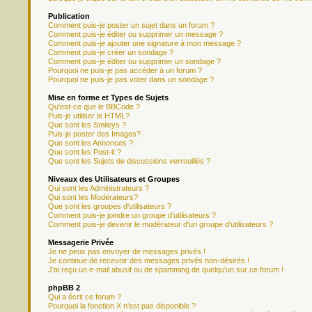
Publication
Comment puis-je poster un sujet dans un forum ?
Comment puis-je éditer ou supprimer un message ?
Comment puis-je ajouter une signature à mon message ?
Comment puis-je créer un sondage ?
Comment puis-je éditer ou supprimer un sondage ?
Pourquoi ne puis-je pas accéder à un forum ?
Pourquoi ne puis-je pas voter dans un sondage ?
Mise en forme et Types de Sujets
Qu'est-ce que le BBCode ?
Puis-je utiliser le HTML?
Que sont les Smileys ?
Puis-je poster des Images?
Que sont les Annonces ?
Que sont les Post-it ?
Que sont les Sujets de discussions verrouillés ?
Niveaux des Utilisateurs et Groupes
Qui sont les Administrateurs ?
Qui sont les Modérateurs?
Que sont les groupes d'utilisateurs ?
Comment puis-je joindre un groupe d'utilisateurs ?
Comment puis-je devenir le modérateur d'un groupe d'utilisateurs ?
Messagerie Privée
Je ne peux pas envoyer de messages privés !
Je continue de recevoir des messages privés non-désirés !
J'ai reçu un e-mail abusif ou de spamming de quelqu'un sur ce forum !
phpBB 2
Qui a écrit ce forum ?
Pourquoi la fonction X n'est pas disponible ?