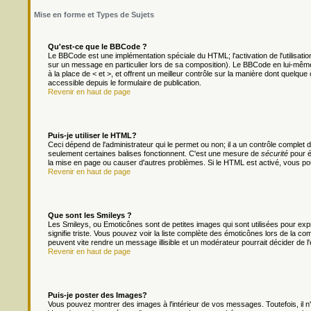
Mise en forme et Types de Sujets
Qu'est-ce que le BBCode ?
Le BBCode est une implémentation spéciale du HTML; l'activation de l'utilisat
sur un message en particulier lors de sa composition). Le BBCode en lui-même 
à la place de < et >, et offrent un meilleur contrôle sur la manière dont quelque 
accessible depuis le formulaire de publication.
Revenir en haut de page
Puis-je utiliser le HTML?
Ceci dépend de l'administrateur qui le permet ou non; il a un contrôle complet
seulement certaines balises fonctionnent. C'est une mesure de
sécurité
pour é
la mise en page ou causer d'autres problèmes. Si le HTML est activé, vous po
Revenir en haut de page
Que sont les Smileys ?
Les Smileys, ou Emoticônes sont de petites images qui sont utilisées pour exprim
signifie triste. Vous pouvez voir la liste complète des émoticônes lors de la c
peuvent vite rendre un message illisible et un modérateur pourrait décider de l
Revenir en haut de page
Puis-je poster des Images?
Vous pouvez montrer des images à l'intérieur de vos messages. Toutefois, il