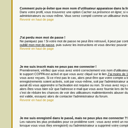
Comment puis-je éviter que mon nom d'utilisateur apparaisse dans la list
Dans votre profil, vous trouverez une option
Cacher sa présence en ligne
; si
administrateurs ou vous-même. Vous serez compté comme un utilisateur invisi
Revenir en haut de page
J'ai perdu mon mot de passe !
Ne paniquez pas ! Si votre mot de passe ne peut être retrouvé, il peut par contre
oublié mon mot de passe
, puis suivez les instructions et vous devriez pouvoi
Revenir en haut de page
Je me suis inscrit mais ne peux pas me connecter !
Premièrement, vérifiez que vous avez entré correctement vos nom d'utilisateur e
le support COPPA est activé et que vous avez cliqué sur le lien
J'ai moins de 
vous avez reçues. Si ce n'est pas le cas, alors peut-être que votre compte a 
enregistrements soient activés, soit par vous-même, soit par l'administrateu
aurait dû vous apprendre si l'activation est requise ou non. Si vous avez reçu u
alors êtes-vous bien sûr que l'adresse e-mail que vous avez fournie lors de l'en
c'est de réduire les chances de voir des utilisateurs malintentionnés abuser
est valide, essayez alors de contacter l'administrateur du forum.
Revenir en haut de page
Je me suis enregistré dans le passé, mais ne peux plus me connecter ?!
Les raisons les plus probables pour ce problème sont : vous avez entré un nom 
lorsque vous vous êtes enregistré) ou l'administrateur a supprimé votre compt