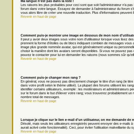
Ma langue n'est pas dans la liste !
Les raisons les plus probables pour ceci sont que soit l'administrateur n'a pas 
forum dans votre langue. Essayez de demander à l'administrateur du forum s'il p
vous alors libre de créer une nouvelle traduction. Plus d'informations peuvent 
Revenir en haut de page
Comment puis-je montrer une image en dessous de mon nom d'utilisat
Il peut y avoir deux images sous votre nom d'utilisateur lorsque vous lisez d
prennent la forme d'étoiles ou de blocs indiquant combien de messages vous av
image plus grande nommée avatar, qui est généralement unique ou personnelle à 
choisir la manière dont les avatars seront disponibles. Si vous ne pouvez pas ut
pouvez le contacter pour lui en demander les raisons (nous sommes sûr qu'ell
Revenir en haut de page
Comment puis-je changer mon rang ?
En général, vous ne pouvez pas directement changer le titre d'un rang (le titre
dans votre profil selon le thème utilisé). La plupart des forums utilisent les
identifier certains utilisateurs, exemple : les modérateurs et administrateurs pe
sur le forum dans le but d'élever votre rang; vous trouverez probablement un
nombre total de messages.
Revenir en haut de page
Lorsque je clique sur le lien e-mail d'un utilisateur, on me demande de 
Désolé, mais seuls les utilisateurs enregistrés peuvent envoyer des e-mails à d
aurait activé cette fonctionnalité). Ceci, pour éviter l'utilisation malveillante 
Revenir en haut de page