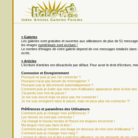
Index
Articles
Galeries
Forums
» Galeries
Les galeries sont gratuites et ouvertes aux utilisateurs de plus de 51 messa
les images
numériques sont exclues !
Le nombre d'images de votre galerie depend de vos messages totalisés dan
ecrits.
» Articles
L'écriture d'articles est désactivée par défaut. Pour avoir le droit d'écriture, m
Connexion et Enregistrement
Pourquoi ne puis-je pas me connecter ?
Pourquoi n'ai-je pas besoin de m'enregistrer ?
Pourquoi suis-je déconnecté automatiquement ?
Comment puis-je éviter que mon nom d'utilisateur apparaisse dans la liste des u
J'ai perdu mon mot de passe !
Je me suis inscrit mais ne peux pas me connecter !
Je me suis enregistré dans le passé, mais ne peux plus me connecter ?!
Préférences et paramètres des Utilisateurs
Comment puis-je changer mes préférences ?
Les heures ne sont pas correctes !
J'ai changé le fuseau horaire et l'heure est toujours incorrecte !
Ma langue n'est pas dans la liste !
Comment puis-je montrer une image en dessous de mon nom d'utilisateur ?
Comment puis-je changer mon rang ?
Lorsque je clique sur le lien e-mail d'un utilisateur, on me demande de me conn