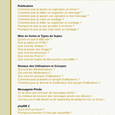
Publication
Comment puis-je poster un sujet dans un forum ?
Comment puis-je éditer ou supprimer un message ?
Comment puis-je ajouter une signature à mon message ?
Comment puis-je créer un sondage ?
Comment puis-je éditer ou supprimer un sondage ?
Pourquoi ne puis-je pas accéder à un forum ?
Pourquoi ne puis-je pas voter dans un sondage ?
Mise en forme et Types de Sujets
Qu'est-ce que le BBCode ?
Puis-je utiliser le HTML?
Que sont les Smileys ?
Puis-je poster des Images?
Que sont les Annonces ?
Que sont les Post-it ?
Que sont les Sujets de discussions verrouillés ?
Niveaux des Utilisateurs et Groupes
Qui sont les Administrateurs ?
Qui sont les Modérateurs?
Que sont les groupes d'utilisateurs ?
Comment puis-je joindre un groupe d'utilisateurs ?
Comment puis-je devenir le modérateur d'un groupe d'utilisateurs ?
Messagerie Privée
Je ne peux pas envoyer de messages privés !
Je continue de recevoir des messages privés non-désirés !
J'ai reçu un e-mail abusif ou de spamming de quelqu'un sur ce forum !
phpBB 2
Qui a écrit ce forum ?
Pourquoi la fonction X n'est pas disponible ?