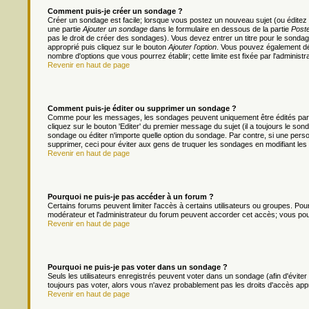
Comment puis-je créer un sondage ?
Créer un sondage est facile; lorsque vous postez un nouveau sujet (ou éditez 
une partie
Ajouter un sondage
dans le formulaire en dessous de la partie
Poste
pas le droit de créer des sondages). Vous devez entrer un titre pour le sonda
approprié puis cliquez sur le bouton
Ajouter l'option
. Vous pouvez également défi
nombre d'options que vous pourrez établir; cette limite est fixée par l'administr
Revenir en haut de page
Comment puis-je éditer ou supprimer un sondage ?
Comme pour les messages, les sondages peuvent uniquement être édités par le
cliquez sur le bouton 'Editer' du premier message du sujet (il a toujours le s
sondage ou éditer n'importe quelle option du sondage. Par contre, si une person
supprimer, ceci pour éviter aux gens de truquer les sondages en modifiant les
Revenir en haut de page
Pourquoi ne puis-je pas accéder à un forum ?
Certains forums peuvent limiter l'accès à certains utilisateurs ou groupes. Pour 
modérateur et l'administrateur du forum peuvent accorder cet accès; vous pou
Revenir en haut de page
Pourquoi ne puis-je pas voter dans un sondage ?
Seuls les utilisateurs enregistrés peuvent voter dans un sondage (afin d'évite
toujours pas voter, alors vous n'avez probablement pas les droits d'accès app
Revenir en haut de page