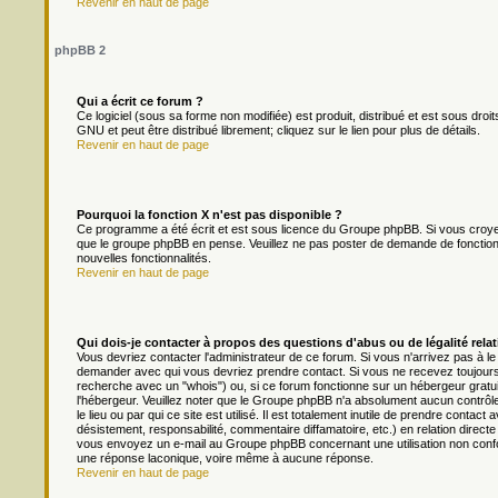
Revenir en haut de page
phpBB 2
Qui a écrit ce forum ?
Ce logiciel (sous sa forme non modifiée) est produit, distribué et est sous droit
GNU et peut être distribué librement; cliquez sur le lien pour plus de détails.
Revenir en haut de page
Pourquoi la fonction X n'est pas disponible ?
Ce programme a été écrit et est sous licence du Groupe phpBB. Si vous croyez q
que le groupe phpBB en pense. Veuillez ne pas poster de demande de fonction
nouvelles fonctionnalités.
Revenir en haut de page
Qui dois-je contacter à propos des questions d'abus ou de légalité relat
Vous devriez contacter l'administrateur de ce forum. Si vous n'arrivez pas à l
demander avec qui vous devriez prendre contact. Si vous ne recevez toujours 
recherche avec un "whois") ou, si ce forum fonctionne sur un hébergeur gratuit 
l'hébergeur. Veuillez noter que le Groupe phpBB n'a absolument aucun contrôl
le lieu ou par qui ce site est utilisé. Il est totalement inutile de prendre cont
désistement, responsabilité, commentaire diffamatoire, etc.) en relation dir
vous envoyez un e-mail au Groupe phpBB concernant une utilisation non conf
une réponse laconique, voire même à aucune réponse.
Revenir en haut de page