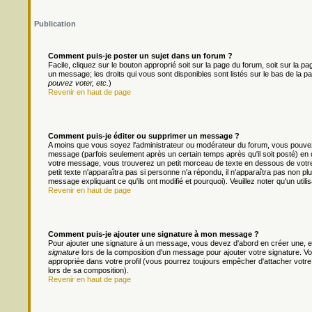
Publication
Comment puis-je poster un sujet dans un forum ?
Facile, cliquez sur le bouton approprié soit sur la page du forum, soit sur la 
un message; les droits qui vous sont disponibles sont listés sur le bas de la pa
pouvez voter, etc.
)
Revenir en haut de page
Comment puis-je éditer ou supprimer un message ?
A moins que vous soyez l'administrateur ou modérateur du forum, vous pouv
message (parfois seulement après un certain temps après qu'il soit posté) en 
votre message, vous trouverez un petit morceau de texte en dessous de votre m
petit texte n'apparaîtra pas si personne n'a répondu, il n'apparaîtra pas non pl
message expliquant ce qu'ils ont modifié et pourquoi). Veuillez noter qu'un ut
Revenir en haut de page
Comment puis-je ajouter une signature à mon message ?
Pour ajouter une signature à un message, vous devez d'abord en créer une, en
signature
lors de la composition d'un message pour ajouter votre signature. 
appropriée dans votre profil (vous pourrez toujours empêcher d'attacher votre
lors de sa composition).
Revenir en haut de page