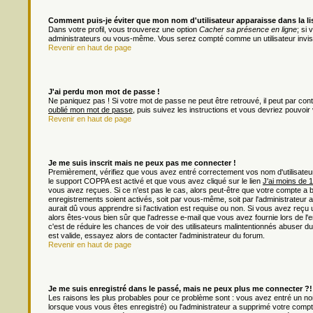
Comment puis-je éviter que mon nom d'utilisateur apparaisse dans la list
Dans votre profil, vous trouverez une option
Cacher sa présence en ligne
; si
administrateurs ou vous-même. Vous serez compté comme un utilisateur invisi
Revenir en haut de page
J'ai perdu mon mot de passe !
Ne paniquez pas ! Si votre mot de passe ne peut être retrouvé, il peut par contre
oublié mon mot de passe
, puis suivez les instructions et vous devriez pouvoi
Revenir en haut de page
Je me suis inscrit mais ne peux pas me connecter !
Premièrement, vérifiez que vous avez entré correctement vos nom d'utilisateur e
le support COPPA est activé et que vous avez cliqué sur le lien
J'ai moins de 
vous avez reçues. Si ce n'est pas le cas, alors peut-être que votre compte a 
enregistrements soient activés, soit par vous-même, soit par l'administrateu
aurait dû vous apprendre si l'activation est requise ou non. Si vous avez reçu u
alors êtes-vous bien sûr que l'adresse e-mail que vous avez fournie lors de l'en
c'est de réduire les chances de voir des utilisateurs malintentionnés abuser
est valide, essayez alors de contacter l'administrateur du forum.
Revenir en haut de page
Je me suis enregistré dans le passé, mais ne peux plus me connecter ?!
Les raisons les plus probables pour ce problème sont : vous avez entré un nom 
lorsque vous vous êtes enregistré) ou l'administrateur a supprimé votre compt