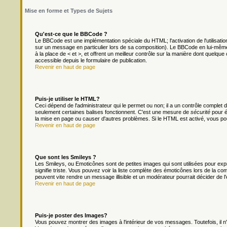
Mise en forme et Types de Sujets
Qu'est-ce que le BBCode ?
Le BBCode est une implémentation spéciale du HTML; l'activation de l'utilisat
sur un message en particulier lors de sa composition). Le BBCode en lui-même 
à la place de < et >, et offrent un meilleur contrôle sur la manière dont quelque 
accessible depuis le formulaire de publication.
Revenir en haut de page
Puis-je utiliser le HTML?
Ceci dépend de l'administrateur qui le permet ou non; il a un contrôle complet
seulement certaines balises fonctionnent. C'est une mesure de
sécurité
pour é
la mise en page ou causer d'autres problèmes. Si le HTML est activé, vous po
Revenir en haut de page
Que sont les Smileys ?
Les Smileys, ou Emoticônes sont de petites images qui sont utilisées pour exprim
signifie triste. Vous pouvez voir la liste complète des émoticônes lors de la c
peuvent vite rendre un message illisible et un modérateur pourrait décider de l
Revenir en haut de page
Puis-je poster des Images?
Vous pouvez montrer des images à l'intérieur de vos messages. Toutefois, il