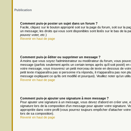
Publication
Comment puis-je poster un sujet dans un forum ?
Facile, cliquez sur le bouton approprié soit sur la page du forum, soit sur la 
un message; les droits qui vous sont disponibles sont listés sur le bas de la pa
pouvez voter, etc.
)
Revenir en haut de page
Comment puis-je éditer ou supprimer un message ?
A moins que vous soyez l'administrateur ou modérateur du forum, vous pouv
message (parfois seulement après un certain temps après qu'il soit posté) en 
votre message, vous trouverez un petit morceau de texte en dessous de votre m
petit texte n'apparaîtra pas si personne n'a répondu, il n'apparaîtra pas non pl
message expliquant ce qu'ils ont modifié et pourquoi). Veuillez noter qu'un ut
Revenir en haut de page
Comment puis-je ajouter une signature à mon message ?
Pour ajouter une signature à un message, vous devez d'abord en créer une, en
signature
lors de la composition d'un message pour ajouter votre signature. 
appropriée dans votre profil (vous pourrez toujours empêcher d'attacher votre
lors de sa composition).
Revenir en haut de page