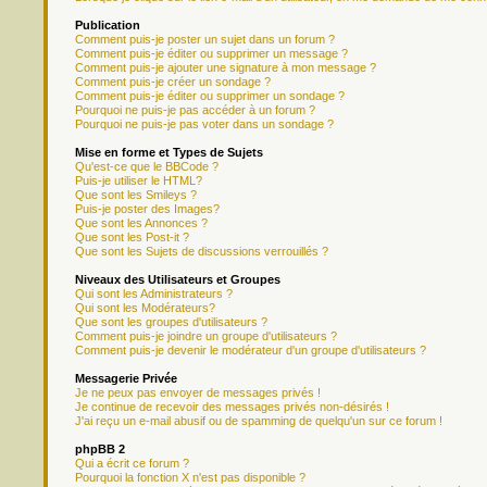
Publication
Comment puis-je poster un sujet dans un forum ?
Comment puis-je éditer ou supprimer un message ?
Comment puis-je ajouter une signature à mon message ?
Comment puis-je créer un sondage ?
Comment puis-je éditer ou supprimer un sondage ?
Pourquoi ne puis-je pas accéder à un forum ?
Pourquoi ne puis-je pas voter dans un sondage ?
Mise en forme et Types de Sujets
Qu'est-ce que le BBCode ?
Puis-je utiliser le HTML?
Que sont les Smileys ?
Puis-je poster des Images?
Que sont les Annonces ?
Que sont les Post-it ?
Que sont les Sujets de discussions verrouillés ?
Niveaux des Utilisateurs et Groupes
Qui sont les Administrateurs ?
Qui sont les Modérateurs?
Que sont les groupes d'utilisateurs ?
Comment puis-je joindre un groupe d'utilisateurs ?
Comment puis-je devenir le modérateur d'un groupe d'utilisateurs ?
Messagerie Privée
Je ne peux pas envoyer de messages privés !
Je continue de recevoir des messages privés non-désirés !
J'ai reçu un e-mail abusif ou de spamming de quelqu'un sur ce forum !
phpBB 2
Qui a écrit ce forum ?
Pourquoi la fonction X n'est pas disponible ?