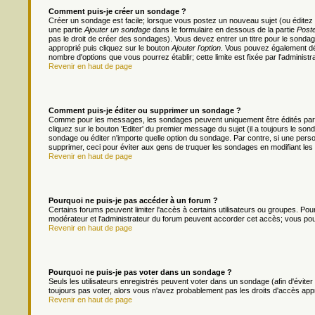
Comment puis-je créer un sondage ?
Créer un sondage est facile; lorsque vous postez un nouveau sujet (ou éditez 
une partie
Ajouter un sondage
dans le formulaire en dessous de la partie
Poste
pas le droit de créer des sondages). Vous devez entrer un titre pour le sonda
approprié puis cliquez sur le bouton
Ajouter l'option
. Vous pouvez également défi
nombre d'options que vous pourrez établir; cette limite est fixée par l'administr
Revenir en haut de page
Comment puis-je éditer ou supprimer un sondage ?
Comme pour les messages, les sondages peuvent uniquement être édités par le
cliquez sur le bouton 'Editer' du premier message du sujet (il a toujours le s
sondage ou éditer n'importe quelle option du sondage. Par contre, si une person
supprimer, ceci pour éviter aux gens de truquer les sondages en modifiant les
Revenir en haut de page
Pourquoi ne puis-je pas accéder à un forum ?
Certains forums peuvent limiter l'accès à certains utilisateurs ou groupes. Pour 
modérateur et l'administrateur du forum peuvent accorder cet accès; vous pou
Revenir en haut de page
Pourquoi ne puis-je pas voter dans un sondage ?
Seuls les utilisateurs enregistrés peuvent voter dans un sondage (afin d'évite
toujours pas voter, alors vous n'avez probablement pas les droits d'accès app
Revenir en haut de page