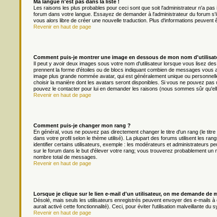
Ma langue n'est pas dans la liste !
Les raisons les plus probables pour ceci sont que soit l'administrateur n'a pas 
forum dans votre langue. Essayez de demander à l'administrateur du forum s'il p
vous alors libre de créer une nouvelle traduction. Plus d'informations peuvent 
Revenir en haut de page
Comment puis-je montrer une image en dessous de mon nom d'utilisat
Il peut y avoir deux images sous votre nom d'utilisateur lorsque vous lisez d
prennent la forme d'étoiles ou de blocs indiquant combien de messages vous av
image plus grande nommée avatar, qui est généralement unique ou personnelle à 
choisir la manière dont les avatars seront disponibles. Si vous ne pouvez pas ut
pouvez le contacter pour lui en demander les raisons (nous sommes sûr qu'ell
Revenir en haut de page
Comment puis-je changer mon rang ?
En général, vous ne pouvez pas directement changer le titre d'un rang (le titre
dans votre profil selon le thème utilisé). La plupart des forums utilisent les
identifier certains utilisateurs, exemple : les modérateurs et administrateurs pe
sur le forum dans le but d'élever votre rang; vous trouverez probablement un
nombre total de messages.
Revenir en haut de page
Lorsque je clique sur le lien e-mail d'un utilisateur, on me demande de 
Désolé, mais seuls les utilisateurs enregistrés peuvent envoyer des e-mails à d
aurait activé cette fonctionnalité). Ceci, pour éviter l'utilisation malveillante 
Revenir en haut de page