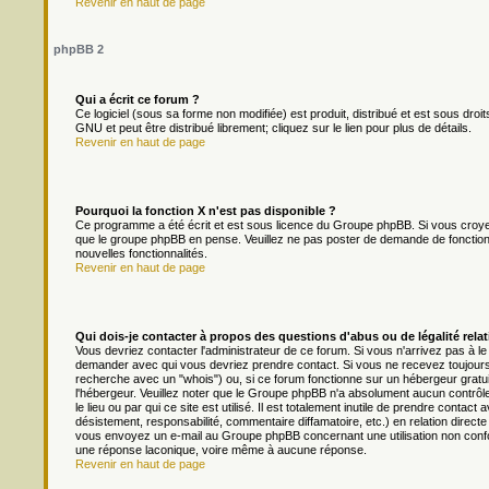
Revenir en haut de page
phpBB 2
Qui a écrit ce forum ?
Ce logiciel (sous sa forme non modifiée) est produit, distribué et est sous droit
GNU et peut être distribué librement; cliquez sur le lien pour plus de détails.
Revenir en haut de page
Pourquoi la fonction X n'est pas disponible ?
Ce programme a été écrit et est sous licence du Groupe phpBB. Si vous croyez q
que le groupe phpBB en pense. Veuillez ne pas poster de demande de fonction
nouvelles fonctionnalités.
Revenir en haut de page
Qui dois-je contacter à propos des questions d'abus ou de légalité relat
Vous devriez contacter l'administrateur de ce forum. Si vous n'arrivez pas à l
demander avec qui vous devriez prendre contact. Si vous ne recevez toujours 
recherche avec un "whois") ou, si ce forum fonctionne sur un hébergeur gratuit 
l'hébergeur. Veuillez noter que le Groupe phpBB n'a absolument aucun contrôl
le lieu ou par qui ce site est utilisé. Il est totalement inutile de prendre cont
désistement, responsabilité, commentaire diffamatoire, etc.) en relation dir
vous envoyez un e-mail au Groupe phpBB concernant une utilisation non conf
une réponse laconique, voire même à aucune réponse.
Revenir en haut de page