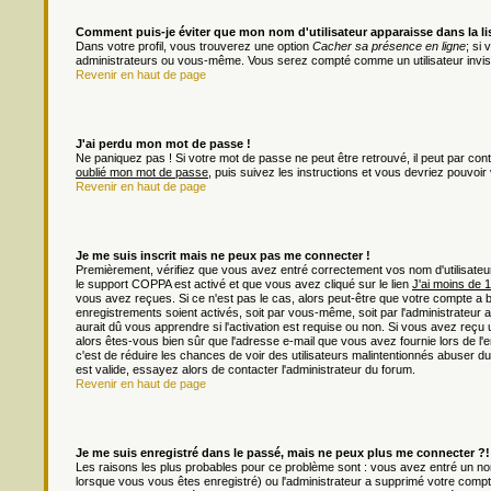
Comment puis-je éviter que mon nom d'utilisateur apparaisse dans la list
Dans votre profil, vous trouverez une option
Cacher sa présence en ligne
; si
administrateurs ou vous-même. Vous serez compté comme un utilisateur invisi
Revenir en haut de page
J'ai perdu mon mot de passe !
Ne paniquez pas ! Si votre mot de passe ne peut être retrouvé, il peut par contre
oublié mon mot de passe
, puis suivez les instructions et vous devriez pouvoi
Revenir en haut de page
Je me suis inscrit mais ne peux pas me connecter !
Premièrement, vérifiez que vous avez entré correctement vos nom d'utilisateur e
le support COPPA est activé et que vous avez cliqué sur le lien
J'ai moins de 
vous avez reçues. Si ce n'est pas le cas, alors peut-être que votre compte a 
enregistrements soient activés, soit par vous-même, soit par l'administrateu
aurait dû vous apprendre si l'activation est requise ou non. Si vous avez reçu u
alors êtes-vous bien sûr que l'adresse e-mail que vous avez fournie lors de l'en
c'est de réduire les chances de voir des utilisateurs malintentionnés abuser
est valide, essayez alors de contacter l'administrateur du forum.
Revenir en haut de page
Je me suis enregistré dans le passé, mais ne peux plus me connecter ?!
Les raisons les plus probables pour ce problème sont : vous avez entré un nom 
lorsque vous vous êtes enregistré) ou l'administrateur a supprimé votre compt