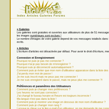
Index
Articles
Galeries
Forums
» Galeries
Les galeries sont gratuites et ouvertes aux utilisateurs de plus de 51 messa
les images
numériques sont exclues !
Le nombre d'images de votre galerie depend de vos messages totalisés dan
ecrits.
» Articles
L'écriture d'articles est désactivée par défaut. Pour avoir le droit d'écriture, m
Connexion et Enregistrement
Pourquoi ne puis-je pas me connecter ?
Pourquoi n'ai-je pas besoin de m'enregistrer ?
Pourquoi suis-je déconnecté automatiquement ?
Comment puis-je éviter que mon nom d'utilisateur apparaisse dans la liste des u
J'ai perdu mon mot de passe !
Je me suis inscrit mais ne peux pas me connecter !
Je me suis enregistré dans le passé, mais ne peux plus me connecter ?!
Préférences et paramètres des Utilisateurs
Comment puis-je changer mes préférences ?
Les heures ne sont pas correctes !
J'ai changé le fuseau horaire et l'heure est toujours incorrecte !
Ma langue n'est pas dans la liste !
Comment puis-je montrer une image en dessous de mon nom d'utilisateur ?
Comment puis-je changer mon rang ?
Lorsque je clique sur le lien e-mail d'un utilisateur, on me demande de me conn