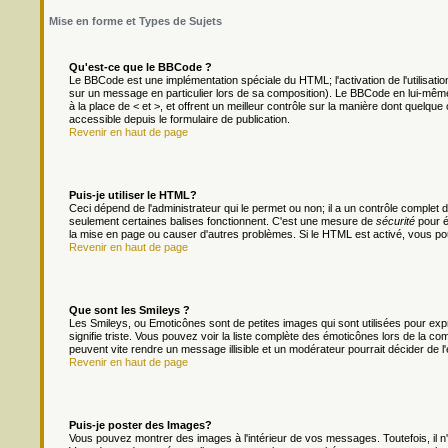
Mise en forme et Types de Sujets
Qu'est-ce que le BBCode ?
Le BBCode est une implémentation spéciale du HTML; l'activation de l'utilisat
sur un message en particulier lors de sa composition). Le BBCode en lui-même 
à la place de < et >, et offrent un meilleur contrôle sur la manière dont quelque 
accessible depuis le formulaire de publication.
Revenir en haut de page
Puis-je utiliser le HTML?
Ceci dépend de l'administrateur qui le permet ou non; il a un contrôle complet
seulement certaines balises fonctionnent. C'est une mesure de
sécurité
pour é
la mise en page ou causer d'autres problèmes. Si le HTML est activé, vous po
Revenir en haut de page
Que sont les Smileys ?
Les Smileys, ou Emoticônes sont de petites images qui sont utilisées pour exprim
signifie triste. Vous pouvez voir la liste complète des émoticônes lors de la c
peuvent vite rendre un message illisible et un modérateur pourrait décider de l
Revenir en haut de page
Puis-je poster des Images?
Vous pouvez montrer des images à l'intérieur de vos messages. Toutefois, il