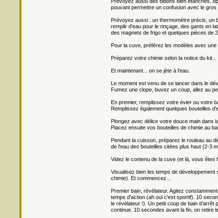
Prévoyez aussi des bidons bien étanches, opaq
pouvant permettre un confusion avec le gros 
Prévoyez aussi : un thermomètre précis, un b
remplir d'eau pour le rinçage, des gants en la
des magnets de frigo et quelques pièces de 2
Pour la cuve, préférez les modèles avec une ti
Préparez votre chimie selon la notice du kit...
Et maintenant... on se jète à l'eau.
Le moment est venu de se lancer dans le dév
Fumez une clope, buvez un coup, allez au pe
En premier, remplissez votre évier ou votre b
Remplissez également quelques bouteilles d'ea
Plongez avec délice votre douce main dans la
Placez ensuite vos bouteilles de chimie au bai
Pendant la cuisson, préparez le rouleau au d
de l'eau des bouteilles citées plus haut (2-3 m
Videz le contenu de la cuve (et là, vous êtes
Visualisez bien les temps de développement s
chimie). Et commencez...
Premier bain, révélateur. Agitez constamment.
temps d'action (ah oui c'est sportif). 10 sec
le révélateur !). Un petit coup de bain d'arr
continue. 10 secondes avant la fin, on retire 