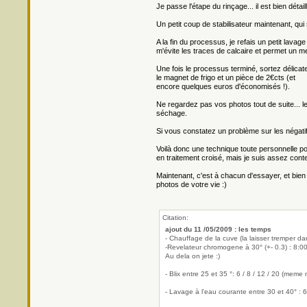
Je passe l'étape du rinçage... il est bien détail
Un petit coup de stabilisateur maintenant, qui 
A la fin du processus, je refais un petit lava
m'évite les traces de calcaire et permet un me
Une fois le processus terminé, sortez délicate
le magnet de frigo et un pièce de 2€cts (et
encore quelques euros d'économisés !).
Ne regardez pas vos photos tout de suite... le r
séchage.
Si vous constatez un problème sur les négatifs
Voilà donc une technique toute personnelle po
en traitement croisé, mais je suis assez conten
Maintenant, c'est à chacun d'essayer, et bien 
photos de votre vie :)
Citation:
ajout du 11 /05/2009 : les temps
- Chauffage de la cuve (la laisser tremper da
-Revelateur chromogene à 30° (+- 0.3) : 8:00 p
Au dela on jete :)
- Blix entre 25 et 35 °: 6 / 8 / 12 / 20 (meme
- Lavage à l'eau courante entre 30 et 40° : 