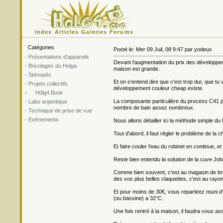
Index
Articles
Galeries
Forums
Catégories
Posté le: Mer 09 Juil, 08 9:47 par yodeux
- Présentations d'appareils
Devant l'augmentation du prix des développem
- Bricolages du Holga
maison est grande.
- Sténopés
Et on s'entend dire que c'est trop dur, que tu 
- Projets collectifs
développement couleur cheap existe.
-
H0lg4 Book
La composante particulière du process C41 par 
- Labo argentique
nombre de bain assez nombreux.
- Technique de prise de vue
- Evénements
Nous allons détailler ici la méthode simple du
Tout d'abord, il faut régler le problème de la 
Et faire couler l'eau du robinet en continue, et
Reste bien entendu la solution de la cuve Jobo
Comme bien souvent, c'est au magasin de bri
des vos plus belles claquettes, c'est au ray
Et pour moins de 30€, vous repartirez muni d
(ou bassine) a 32°C.
Une fois rentré à la maison, il faudra vous assu