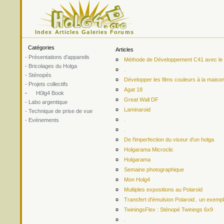
Index
Articles
Galeries
Forums
Catégories
Articles
- Présentations d'appareils
¤
Méthode de Développement C41 avec le ki
- Bricolages du Holga
¤
.
- Sténopés
¤
Développer les films couleurs à la maiso
- Projets collectifs
¤
Agat 18
-
H0lg4 Book
¤
Great Wall DF
- Labo argentique
¤
Laminaroid
- Technique de prise de vue
¤
.
- Evénements
¤
.
¤
De l'imperfection du viseur d'un holga
¤
Holgarama Microclic
¤
Holgarama
¤
Semaine photographique
¤
Mon Holg4
¤
Multiples expositions au Polaroid
¤
Transfert d'émulsion Polaroid.. un exemp
¤
TwiningsFlex : Sténopé Twinings 6x9
¤
.