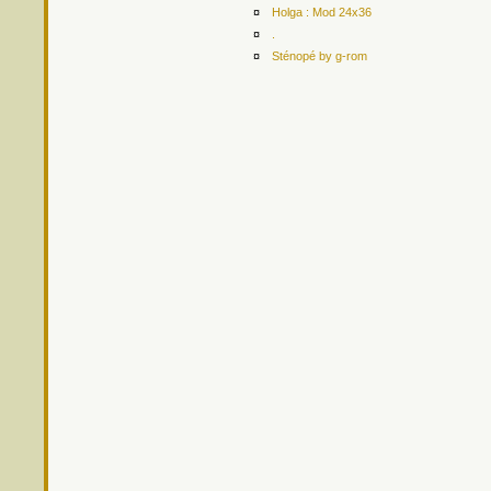
¤
Holga : Mod 24x36
¤
.
¤
Sténopé by g-rom