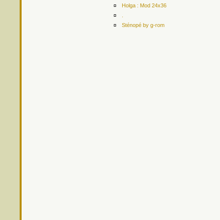
¤
Holga : Mod 24x36
¤
.
¤
Sténopé by g-rom