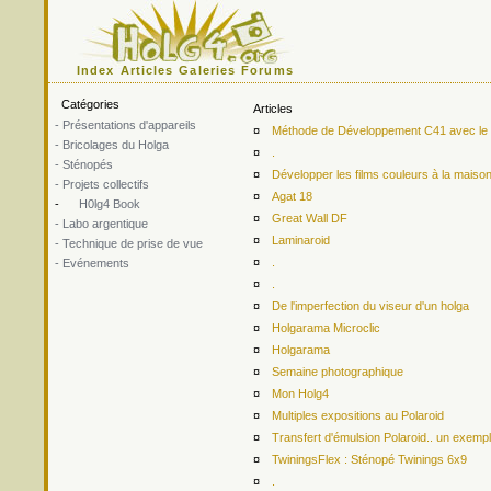
Index
Articles
Galeries
Forums
Catégories
Articles
- Présentations d'appareils
¤
Méthode de Développement C41 avec le ki
- Bricolages du Holga
¤
.
- Sténopés
¤
Développer les films couleurs à la maiso
- Projets collectifs
¤
Agat 18
-
H0lg4 Book
¤
Great Wall DF
- Labo argentique
¤
Laminaroid
- Technique de prise de vue
¤
.
- Evénements
¤
.
¤
De l'imperfection du viseur d'un holga
¤
Holgarama Microclic
¤
Holgarama
¤
Semaine photographique
¤
Mon Holg4
¤
Multiples expositions au Polaroid
¤
Transfert d'émulsion Polaroid.. un exemp
¤
TwiningsFlex : Sténopé Twinings 6x9
¤
.