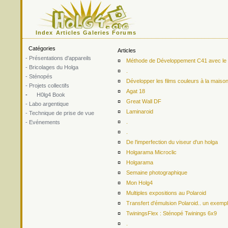
Index
Articles
Galeries
Forums
Catégories
Articles
- Présentations d'appareils
¤
Méthode de Développement C41 avec le ki
- Bricolages du Holga
¤
.
- Sténopés
¤
Développer les films couleurs à la maiso
- Projets collectifs
¤
Agat 18
-
H0lg4 Book
¤
Great Wall DF
- Labo argentique
¤
Laminaroid
- Technique de prise de vue
¤
.
- Evénements
¤
.
¤
De l'imperfection du viseur d'un holga
¤
Holgarama Microclic
¤
Holgarama
¤
Semaine photographique
¤
Mon Holg4
¤
Multiples expositions au Polaroid
¤
Transfert d'émulsion Polaroid.. un exemp
¤
TwiningsFlex : Sténopé Twinings 6x9
¤
.