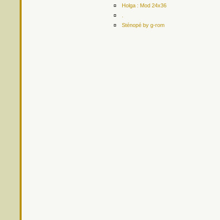
¤
Holga : Mod 24x36
¤
.
¤
Sténopé by g-rom