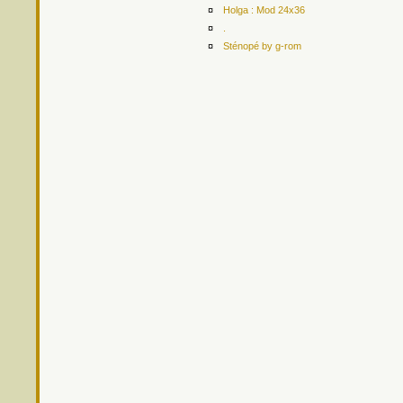
¤
Holga : Mod 24x36
¤
.
¤
Sténopé by g-rom