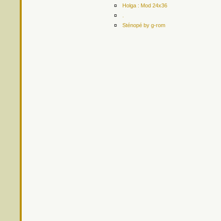
¤
Holga : Mod 24x36
¤
.
¤
Sténopé by g-rom