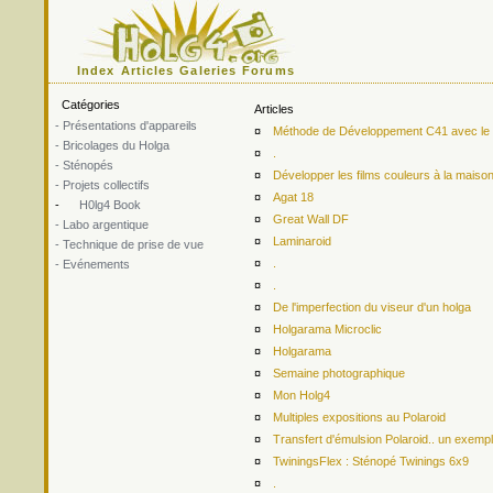
Index
Articles
Galeries
Forums
Catégories
Articles
- Présentations d'appareils
¤
Méthode de Développement C41 avec le ki
- Bricolages du Holga
¤
.
- Sténopés
¤
Développer les films couleurs à la maiso
- Projets collectifs
¤
Agat 18
-
H0lg4 Book
¤
Great Wall DF
- Labo argentique
¤
Laminaroid
- Technique de prise de vue
¤
.
- Evénements
¤
.
¤
De l'imperfection du viseur d'un holga
¤
Holgarama Microclic
¤
Holgarama
¤
Semaine photographique
¤
Mon Holg4
¤
Multiples expositions au Polaroid
¤
Transfert d'émulsion Polaroid.. un exemp
¤
TwiningsFlex : Sténopé Twinings 6x9
¤
.