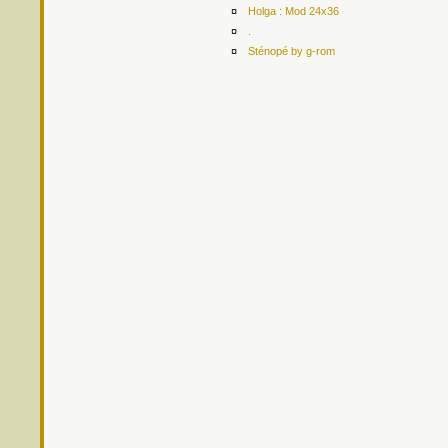
¤
Holga : Mod 24x36
¤
.
¤
Sténopé by g-rom