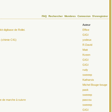
FAQ
Rechercher
Membres
Connexion
S'enregistrer
Auteur
t digibase de Rollei.
Effixe
GIGI
n (chimie C41)
yodeux
R.David
Matt
Kveen
GIGI
GIGI
rudy
sweeep
Katharsis
Michel Bouge-bouge
pask
sweeep
le de marche à suivre
pascou
sweeep
GIGI