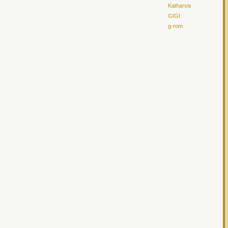
Katharsis
GIGI
g-rom