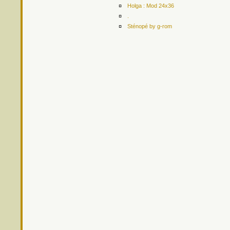
¤
Holga : Mod 24x36
¤
.
¤
Sténopé by g-rom