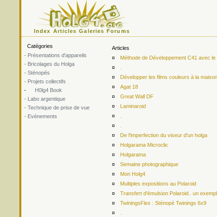
Index
Articles
Galeries
Forums
Catégories
Articles
- Présentations d'appareils
¤
Méthode de Développement C41 avec le ki
- Bricolages du Holga
¤
.
- Sténopés
¤
Développer les films couleurs à la maiso
- Projets collectifs
¤
Agat 18
-
H0lg4 Book
¤
Great Wall DF
- Labo argentique
¤
Laminaroid
- Technique de prise de vue
¤
.
- Evénements
¤
.
¤
De l'imperfection du viseur d'un holga
¤
Holgarama Microclic
¤
Holgarama
¤
Semaine photographique
¤
Mon Holg4
¤
Multiples expositions au Polaroid
¤
Transfert d'émulsion Polaroid.. un exemp
¤
TwiningsFlex : Sténopé Twinings 6x9
¤
.