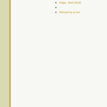
¤
Holga : Mod 24x36
¤
.
¤
Sténopé by g-rom