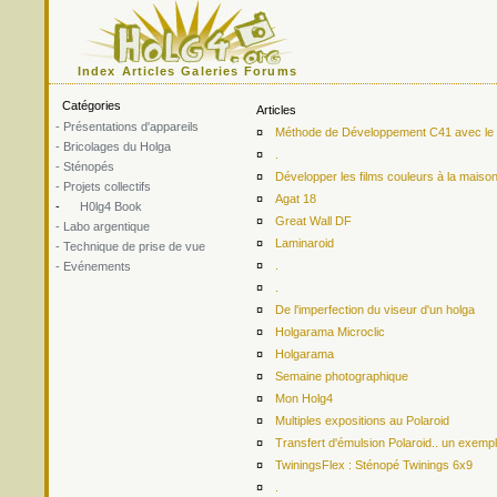
Index
Articles
Galeries
Forums
Catégories
Articles
- Présentations d'appareils
¤
Méthode de Développement C41 avec le ki
- Bricolages du Holga
¤
.
- Sténopés
¤
Développer les films couleurs à la maiso
- Projets collectifs
¤
Agat 18
-
H0lg4 Book
¤
Great Wall DF
- Labo argentique
¤
Laminaroid
- Technique de prise de vue
¤
.
- Evénements
¤
.
¤
De l'imperfection du viseur d'un holga
¤
Holgarama Microclic
¤
Holgarama
¤
Semaine photographique
¤
Mon Holg4
¤
Multiples expositions au Polaroid
¤
Transfert d'émulsion Polaroid.. un exemp
¤
TwiningsFlex : Sténopé Twinings 6x9
¤
.